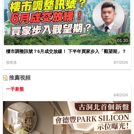
01:30
樓市調整訊號？6月成交放緩！ 下半年買家步入「觀望期」？
8/7/2026
張世昌
推薦視頻
一手新盤
8/8/2026