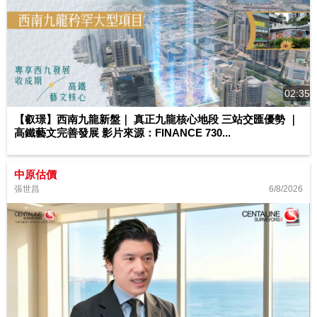
02:35
【叡璟】西南九龍新盤｜ 真正九龍核心地段 三站交匯優勢 ｜
高鐵藝文完善發展 影片來源：FINANCE 730...
中原估價
6/8/2026
張世昌