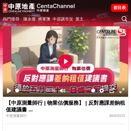
節目表
熱門搜尋:
陳永傑
將軍澳
中原講市況
業主
Play
00:56
Play
Mute
Settings
PIP
Ente
【中原測量師行 | 物業估價服務】 | 反對應課差餉租
fulls
值建議書
...
中原測量師行
30/4/2025