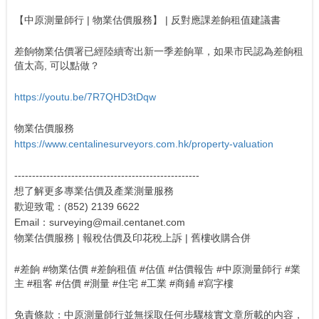
【中原測量師行 | 物業估價服務】 | 反對應課差餉租值建議書
差餉物業估價署已經陸續寄出新一季差餉單，如果市民認為差餉租
值太高, 可以點做？
https://youtu.be/7R7QHD3tDqw
物業估價服務
https://www.centalinesurveyors.com.hk/property-valuation
----------------------------------------------------
想了解更多專業估價及產業測量服務
歡迎致電：(852) 2139 6622
Email：surveying@mail.centanet.com
物業估價服務 | 報稅估價及印花稅上訴 | 舊樓收購合併
#差餉 #物業估價 #差餉租值 #估值 #估價報告 #中原測量師行 #業
主 #租客‪ #估價 #測量 #住宅 #工業 #商鋪 #寫字樓
免責條款：中原測量師行並無採取任何步驟核實文章所載的内容，