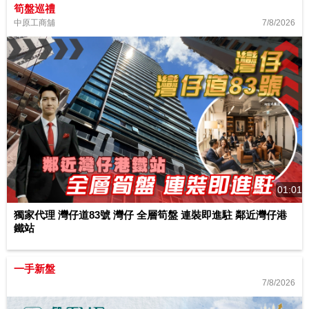
筍盤巡禮
7/8/2026
中原工商舖
01:01
獨家代理 灣仔道83號 灣仔 全層筍盤 連裝即進駐 鄰近灣仔港
鐵站
一手新盤
7/8/2026