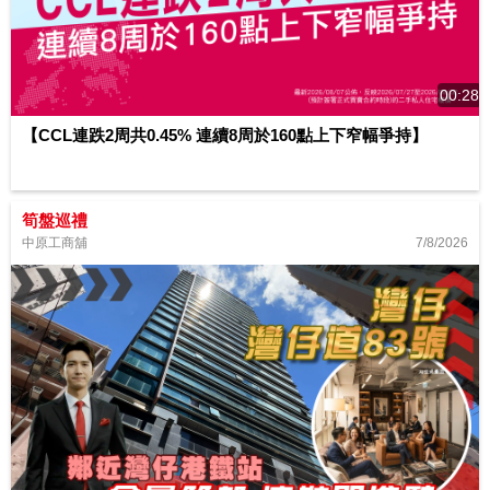
00:28
【CCL連跌2周共0.45% 連續8周於160點上下窄幅爭持】
筍盤巡禮
7/8/2026
中原工商舖