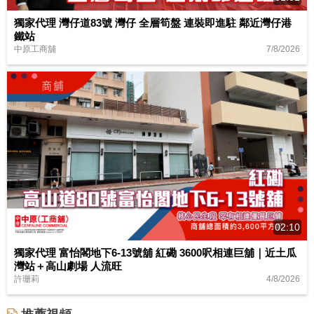
獨家代理 灣仔道83號 灣仔 全層筍盤 連裝即進駐 鄰近灣仔港
鐵站
7/8/2026
中原工商舖
02:10
獨家代理 富怡閣地下6-13號舖 紅磡 3600呎相連巨舖｜近土瓜
灣站＋高山劇場 人流旺
4/8/2026
許珊莉