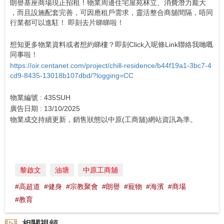
朗譽基座商場現正招租！物業周邊住宅屋苑林立、消費潛力龐大
，而且設施配套完善，可因應租戶需求，靈活整合商舖間隔，唔同
行業都可以進駐！ 即刻去片睇睇啦！
想知更多物業資料或者想約睇樓？即刻Click入呢條Link聯絡我哋嘅
同事啦！
https://oir.centanet.com/project/chill-residence/b44f19a1-3bc7-4
cd9-8435-13018b107dbd/?logging=CC
物業編號 : 435SUH
廣告日期 : 13/10/2025
物業成交持續更新，銷售狀態以中原(工商舖)網站資訊為準。
黎啟文
油塘
中原工商舖
#高超道
#健身
#宗教聚會
#朗譽
#寵物
#海濱
#商場
#教育
相關視頻