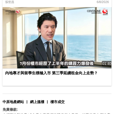
6/8/2026
張世昌
01:40
內地專才與留學生積極入市 第三季延續租金向上走勢？
|
|
中原地產網站
網上搵樓
樓市成交
免責條款: