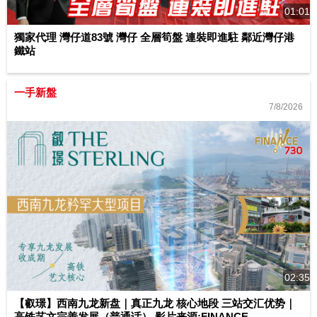
01:01
獨家代理 灣仔道83號 灣仔 全層筍盤 連裝即進駐 鄰近灣仔港
鐵站
一手新盤
7/8/2026
02:35
【叡璟】西南九龙新盘｜真正九龙 核心地段 三站交汇优势｜
高铁艺文完善发展（普通话） 影片来源:FINANCE...