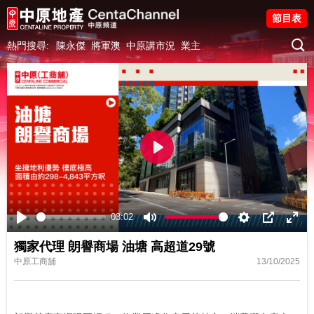
節目表
熱門搜尋:
陳永傑
將軍澳
中原講市況
業主
Play
03:02
Play
Mute
Settings
PIP
Ente
獨家代理 朗譽商場 油塘 高超道29號
fulls
中原工商舖
13/10/2025