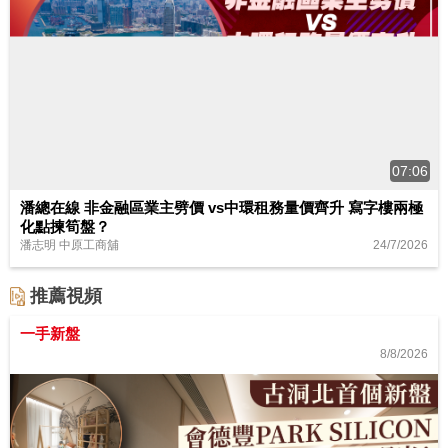
07:06
潘總在線 非金融區業主劈價 vs中環租務量價齊升 寫字樓兩極
化點揀筍盤？
24/7/2026
潘志明 中原工商舖
推薦視頻
一手新盤
8/8/2026