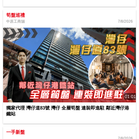
筍盤巡禮
7/8/2026
中原工商舖
01:01
獨家代理 灣仔道83號 灣仔 全層筍盤 連裝即進駐 鄰近灣仔港
鐵站
一手新盤
7/8/2026