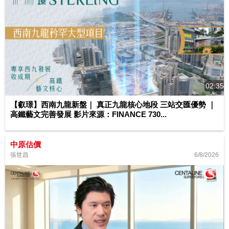
02:35
【叡璟】西南九龍新盤｜ 真正九龍核心地段 三站交匯優勢 ｜
高鐵藝文完善發展 影片來源：FINANCE 730...
中原估價
6/8/2026
張世昌