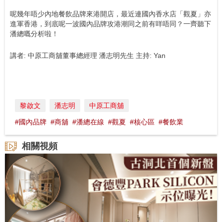
呢幾年唔少內地餐飲品牌來港開店，最近連國內香水店「觀夏」亦
進軍香港，到底呢一波國內品牌攻港潮同之前有咩唔同？一齊聽下
潘總嘅分析啦！
講者: 中原工商舖董事總經理 潘志明先生 主持: Yan
黎啟文
潘志明
中原工商舖
#國內品牌
#商舖
#潘總在線
#觀夏
#核心區
#餐飲業
相關視頻