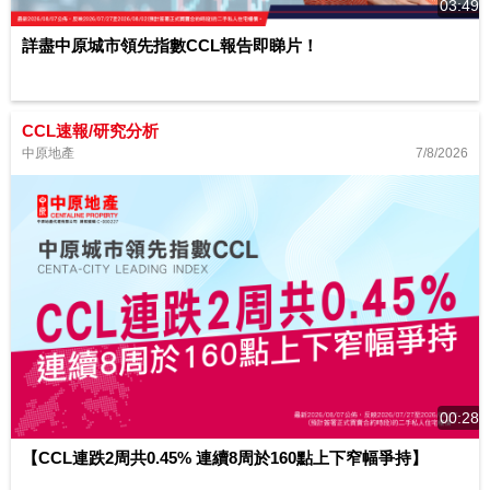
03:49
詳盡中原城市領先指數CCL報告即睇片！
CCL速報/研究分析
7/8/2026
中原地產
00:28
【CCL連跌2周共0.45% 連續8周於160點上下窄幅爭持】