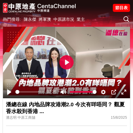
節目表
熱門搜尋:
陳永傑
將軍澳
中原講市況
業主
Play
07:25
Play
Mute
Settings
PIP
Ente
潘總在線 內地品牌攻港潮2.0 今次有咩唔同？ 觀夏
fulls
香水殺到香港
...
潘志明 中原工商舖
15/8/2025