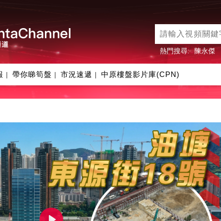
熱門搜尋:
陳永傑
報
帶你睇筍盤
市況速遞
中原樓盤影片庫(CPN)
|
|
|