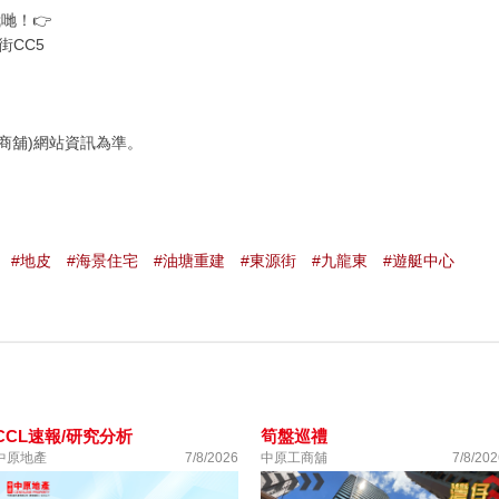
哋！👉
街CC5
商舖)網站資訊為準。
#地皮
#海景住宅
#油塘重建
#東源街
#九龍東
#遊艇中心
CCL速報/研究分析
筍盤巡禮
中原地產
7/8/2026
中原工商舖
7/8/202