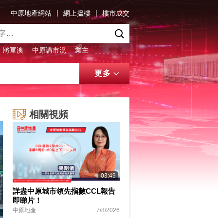
|
|
中原地產網站
網上搵樓
樓市成交
將軍澳
中原講市況
業主
更多
相關視頻
03:49
詳盡中原城市領先指數CCL報告
即睇片！
中原地產
7/8/2026