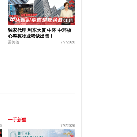
01:14
独家代理 利东大厦 中环 中环核
心整栋物业稀缺出售！
梁美儀
7/7/2026
一手新盤
6
7/8/2026