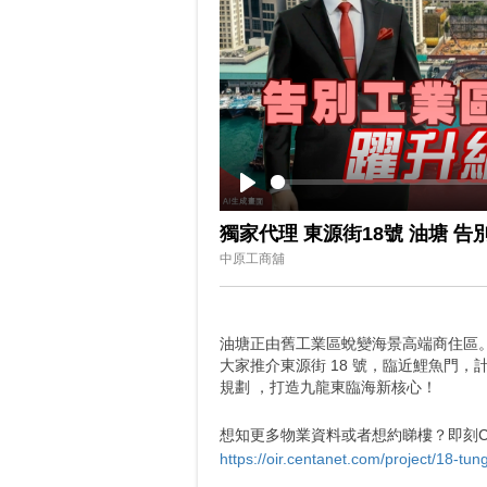
Play
獨家代理 東源街18號 油塘 
中原工商舖
油塘正由舊工業區蛻變海景高端商住區
大家推介東源街 18 號，臨近鯉魚門，
規劃 ，打造九龍東臨海新核心！
想知更多物業資料或者想約睇樓？即刻Cli
https://oir.centanet.com/project/18-