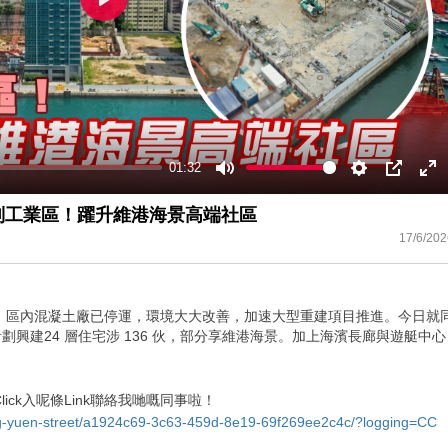
Play
01:32
Mute
Settings
PIP
En
ful
告別工業區！躍升維港海景高端社區
17/6/202
。區內混凝土廠已停運，環境大大改善，加速大型重建項目推進。今日就
計劃興建24 層住宅涉 136 伙，部分享維港海景。加上海濱長廊與遊艇中心
ck入呢條Link聯絡我哋嘅同事啦！
tung-yuen-street/a1924c69-3c63-459d-8e19-69f269ee2c4c/?logging=CC