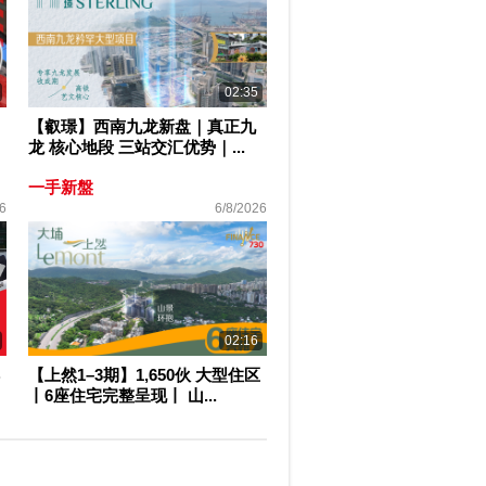
02:35
【叡璟】西南九龙新盘｜真正九
龙 核心地段 三站交汇优势｜...
一手新盤
6
6/8/2026
02:16
【上然1–3期】1,650伙 大型住区
丨6座住宅完整呈现丨 山...