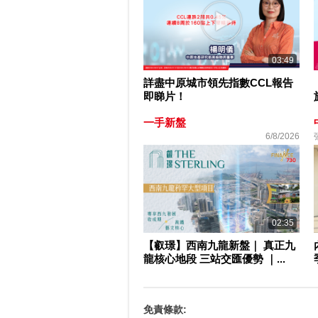
03:49
詳盡中原城市領先指數CCL報告
即睇片！
一手新盤
6/8/2026
02:35
【叡璟】西南九龍新盤｜ 真正九
龍核心地段 三站交匯優勢 ｜...
免責條款: