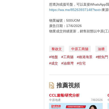
想查詢或搵筍盤，可以直接WhatsApp我
https://wa.me/85263937148?text=
東源
物業編號：500UOM
廣告日期：17/6/2026
物業成交持續更新，銷售狀態以中原(工
黎啟文
中原工商舖
油塘
#地盤
#工商舖
#維港海景
#鯉魚門
#成交
#油塘灣
#住宅
推薦視頻
CCL速報/研究分析
中原地產
7/8/2026