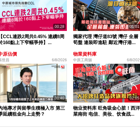
00:28
01:01
【CCL連跌2周共0.45% 連續8周
獨家代理 灣仔道83號 灣仔 全層
於160點上下窄幅爭持】...
筍盤 連裝即進駐 鄰近灣仔港...
中原估價
物業資料庫
張世昌
6/8/2026
中原工商舖
6/8/202
01:40
02:05
內地專才與留學生積極入市 第三
物业资料库 旺角吸金心脏！西洋
季延續租金向上走勢？
菜南街 电信、美妆、饮食战...