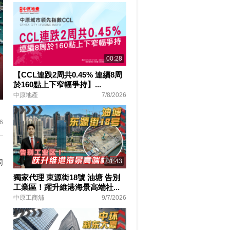
00:28
【CCL連跌2周共0.45% 連續8周
於160點上下窄幅爭持】...
中原地產
7/8/2026
ter
lscreen
6
01:43
同
獨家代理 東源街18號 油塘 告別
工業區！躍升維港海景高端社...
中原工商舖
9/7/2026