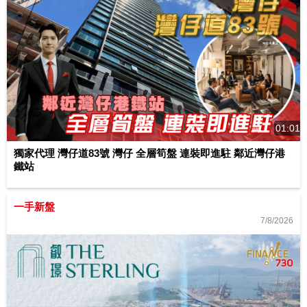
01:01
獨家代理 灣仔道83號 灣仔 全層筍盤 連裝即進駐 鄰近灣仔港
鐵站
一手新盤
7/8/2026