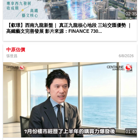
02:35
【叡璟】西南九龍新盤｜ 真正九龍核心地段 三站交匯優勢 ｜
高鐵藝文完善發展 影片來源：FINANCE 730...
中原估價
6/8/2026
張世昌
01:40