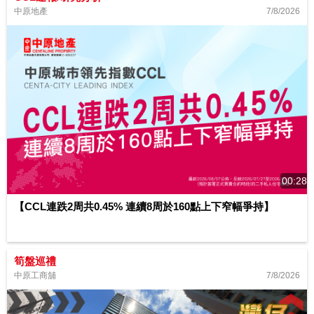
7/8/2026
中原地產
00:28
【CCL連跌2周共0.45% 連續8周於160點上下窄幅爭持】
筍盤巡禮
7/8/2026
中原工商舖