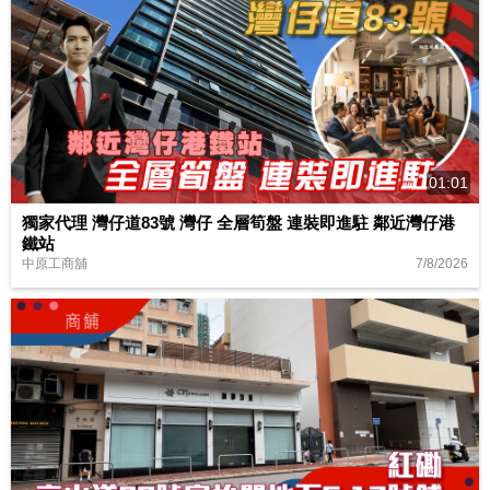
01:01
獨家代理 灣仔道83號 灣仔 全層筍盤 連裝即進駐 鄰近灣仔港
鐵站
7/8/2026
中原工商舖