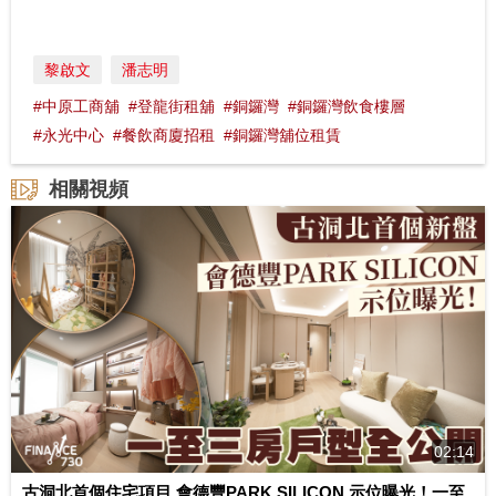
黎啟文
潘志明
#中原工商舖
#登龍街租舖
#銅鑼灣
#銅鑼灣飲食樓層
#永光中心
#餐飲商廈招租
#銅鑼灣舖位租賃
相關視頻
02:14
古洞北首個住宅項目 會德豐PARK SILICON 示位曝光！一至