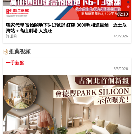
02:10
獨家代理 富怡閣地下6-13號舖 紅磡 3600呎相連巨舖｜近土瓜
灣站＋高山劇場 人流旺
4/8/2026
許珊莉
推薦視頻
一手新盤
8/8/2026