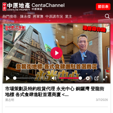
節目表
熱門搜尋:
陳永傑
將軍澳
中原講市況
業主
Play
03:27
Play
Mute
Settings
PIP
Ente
市場策劃及特約租賃代理 永光中心 銅鑼灣 登龍街
fulls
地標 各式食肆進駐首選商廈 <...
潘志明
3/7/2026