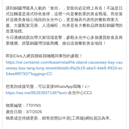
講到銅鑼灣最具人氣的「食街」，登龍街必定榜上有名！不論是日
式拉麵還是港式特色食肆，這裡一向是餐飲業的黃金戰場。而坐落
於這條美食核心地段的永光中心，更是極具代表性的餐飲商業大
廈。大廈配套完善、人流極旺，向來是各大餐飲品牌進駐銅鑼灣的
首選地標。
今日潘總就親自帶大家現場直擊，參觀永光中心多個優質飲食及商
業樓層。抓緊銅鑼灣頂級商機、搶佔這個餐飲黃金地段！
即刻Click入網頁聯絡我哋嘅同事預約參觀！
https://oir.centanet.com/lease/retail/hk-island-causeway-bay-cau
seway-bay-tang-lung-street/detail/c4fa2b18-abe3-4de8-892d-ec
54ee8f9792/?logging=CC
想查詢或搵筍盤，可以直接WhatsApp我哋！👉
https://wa.me/85263937148?text=
永光中心CC1
物業編號：770YNS
廣告日期：3/7/2026
物業成交持續更新，銷售狀態以中原(工商舖)網站資訊為準。