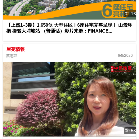
02:16
【上然1–3期】1,650伙 大型住区丨6座住宅完整呈现丨 山景环
抱 接驳大埔墟站 （普通话）影片来源：FINANCE...
屋苑情報
6/8/2026
蔡惠萍
00:58