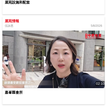
屋苑設施和配套
屋苑情報
5/8/2026
伍詠恩
02:10
嘉峯匯會所