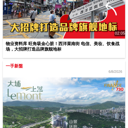
02:05
物业资料库 旺角吸金心脏！西洋菜南街 电信、美妆、饮食战
场，大招牌打造品牌旗舰地标
一手新盤
6/8/2026