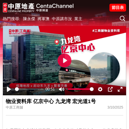
節目表
熱門搜尋:
陳永傑
將軍澳
中原講市況
業主
Play
00:51
Play
Mute
Settings
PIP
Ente
物业资料库 亿京中心 九龙湾 宏光道1号
fulls
中原工商舖
3/10/2025