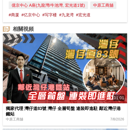
億京中心 A座(九龍灣/牛池灣, 宏光道1號)
中原工商舖
#商厦
#亿京中心
#写字楼
#九龙湾
#宏光道
相關視頻
01:01
獨家代理 灣仔道83號 灣仔 全層筍盤 連裝即進駐 鄰近灣仔港
鐵站
7/8/2026
中原工商舖