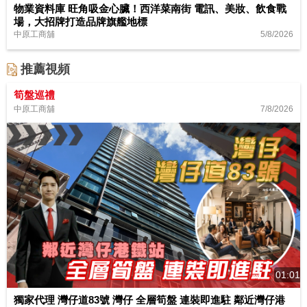
物業資料庫 旺角吸金心臟！西洋菜南街 電訊、美妝、飲食戰
場，大招牌打造品牌旗艦地標
5/8/2026
中原工商舖
推薦視頻
筍盤巡禮
7/8/2026
中原工商舖
01:01
獨家代理 灣仔道83號 灣仔 全層筍盤 連裝即進駐 鄰近灣仔港