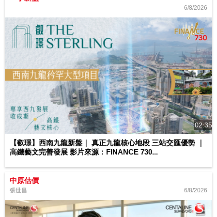
6/8/2026
02:35
【叡璟】西南九龍新盤｜ 真正九龍核心地段 三站交匯優勢 ｜
高鐵藝文完善發展 影片來源：FINANCE 730...
中原估價
6/8/2026
張世昌