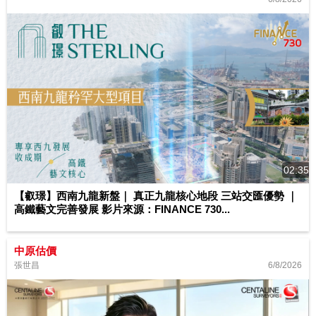
02:35
【叡璟】西南九龍新盤｜ 真正九龍核心地段 三站交匯優勢 ｜
高鐵藝文完善發展 影片來源：FINANCE 730...
中原估價
6/8/2026
張世昌