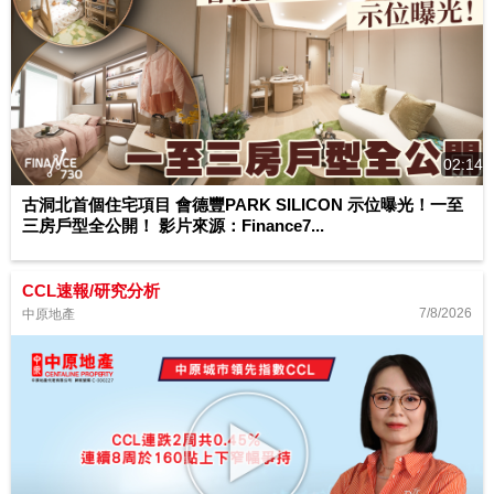
02:14
古洞北首個住宅項目 會德豐PARK SILICON 示位曝光！一至
三房戶型全公開！ 影片來源：Finance7...
CCL速報/研究分析
7/8/2026
中原地產