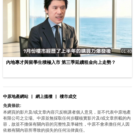
01:40
內地專才與留學生積極入市 第三季延續租金向上走勢？
|
|
中原地產網站
網上搵樓
樓市成交
免責條款:
本網頁的影片及/或文章內容只反映講者個人意見，並不代表中原地產
有限公司之立場。中原並無採取任何步驟核實影片及/或文章所載的內
容，故並不擔保有關內容的完整性及準確性，中原不會承擔任何人因
依賴有關內容所導致的損失的任何法律責任。