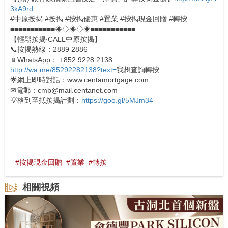
3kA9rd
#中原按揭 #按揭 #按揭優惠 #置業 #按揭現金回贈 #轉按
≡≡≡≡≡≡≡≡≡≡≡◈◇◈◇◈≡≡≡≡≡≡≡≡≡≡≡
【輕鬆按揭‧CALL中原按揭】
📞按揭熱線：2889 2886
📱WhatsApp： +852 9228 2138
http://wa.me/85292282138?text=
我想查詢轉按
🌟網上即時對話：www.centamortgage.com
✉電郵：cmb@mail.centanet.com
💡格到至抵按揭計劃：
https://goo.gl/5MJm34
#按揭現金回贈
#置業
#轉按
相關視頻