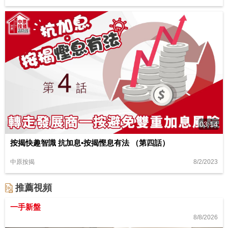
03:14
按揭快趣智識 抗加息•按揭慳息有法 （第四話）
8/2/2023
中原按揭
推薦視頻
一手新盤
8/8/2026