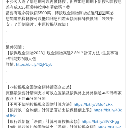
不少客人過了罰息期可以再做轉按，但在加息周期下新按和舊按息
差有成0.25厘😥轉按仲有著數嗎？🤔
當要有啦👍貸款額$500萬，轉按現金回贈淨袋超過$1️⃣0️⃣萬💰
想知道點樣轉按可以抵銷利息相差金額同律師費做到「袋袋平
安」？即刻睇片，中原按揭話你知！
.
.
.
延伸閱讀：
【按揭現金回贈2023】現金回贈高達2.8%？計算方法+注意事項
+申請技巧懶人包
詳情:
https://bit.ly/42jPEy8
.
.
.
【📣按揭現金回贈金額持續高企📈💰】
買樓最緊要計清開支才可以在置業及按揭路上路路暢通🚗即睇專家
教路！👩🏻‍💼👇🏼👇🏼
【不可不知的按揭現金回贈計算方法】
https://bit.ly/3Mu4zRx
【銀行以「合約價」計算是否超出按保樓價上限】
https://bit.ly/43c
aUHz
【銀行以新盤「淨價」計算可造按揭金額】
https://bit.ly/3IVKFgg
【(續) 銀行以扣除回贈後之「淨價」計算按揭金額】
https://bit.ly/4