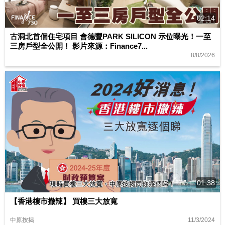
02:14
古洞北首個住宅項目 會德豐PARK SILICON 示位曝光！一至
三房戶型全公開！ 影片來源：Finance7...
8/8/2026
01:38
【香港樓市撤辣】 買樓三大放寬
11/3/2024
中原按揭