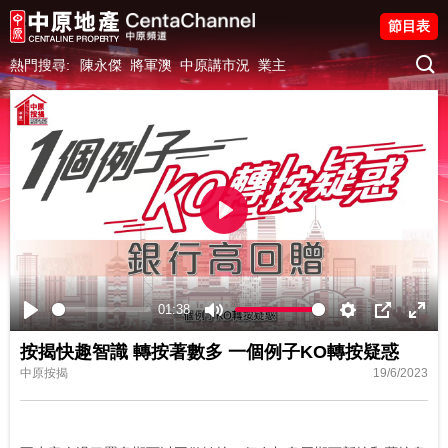
節目表
熱門搜尋:
陳永傑
將軍澳
中原講市況
業主
Play
01:38
Play
Mute
Settings
PIP
Ente
按揭快趣智識 轉按著數多 一個例子KO轉按疑惑
fulls
中原按揭
19/6/2023