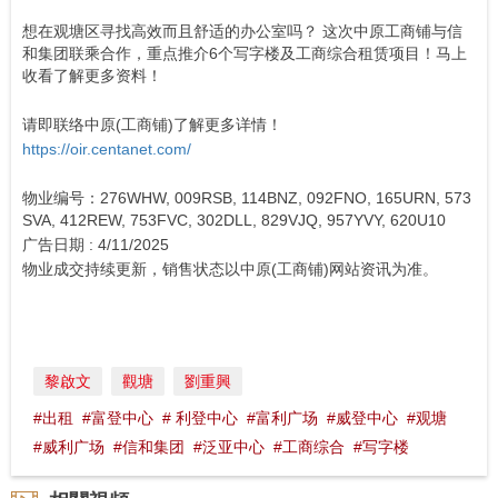
想在观塘区寻找高效而且舒适的办公室吗？ 这次中原工商铺与信
和集团联乘合作，重点推介6个写字楼及工商综合租赁项目！马上
收看了解更多资料！
请即联络中原(工商铺)了解更多详情！
https://oir.centanet.com/
物业编号：276WHW, 009RSB, 114BNZ, 092FNO, 165URN, 573
SVA, 412REW, 753FVC, 302DLL, 829VJQ, 957YVY, 620U10
广告日期 : 4/11/2025
物业成交持续更新，销售状态以中原(工商铺)网站资讯为准。
黎啟文
觀塘
劉重興
#出租
#富登中心
# 利登中心
#富利广场
#威登中心
#观塘
#威利广场
#信和集团
#泛亚中心
#工商综合
#写字楼