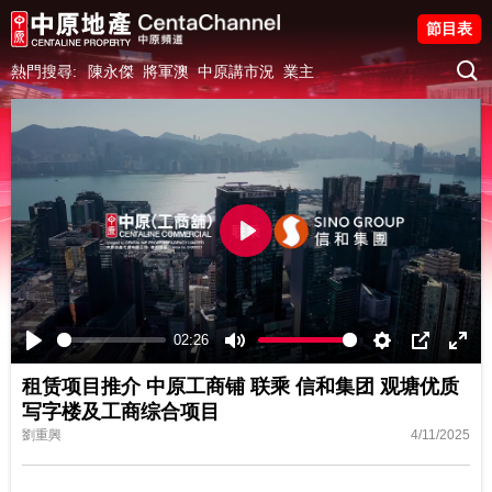
節目表
熱門搜尋:
陳永傑
將軍澳
中原講市況
業主
Play
02:26
Play
Mute
Settings
PIP
Ente
租赁项目推介 中原工商铺 联乘 信和集团 观塘优质
fulls
写字楼及工商综合项目
劉重興
4/11/2025