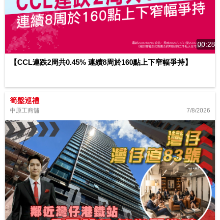
00:28
【CCL連跌2周共0.45% 連續8周於160點上下窄幅爭持】
筍盤巡禮
7/8/2026
中原工商舖