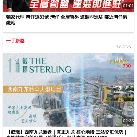
01:01
獨家代理 灣仔道83號 灣仔 全層筍盤 連裝即進駐 鄰近灣仔港
鐵站
一手新盤
7/8/2026
02:35
【叡璟】西南九龙新盘｜真正九龙 核心地段 三站交汇优势｜