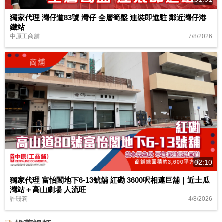
獨家代理 灣仔道83號 灣仔 全層筍盤 連裝即進駐 鄰近灣仔港
鐵站
7/8/2026
中原工商舖
02:10
獨家代理 富怡閣地下6-13號舖 紅磡 3600呎相連巨舖｜近土瓜
灣站＋高山劇場 人流旺
4/8/2026
許珊莉