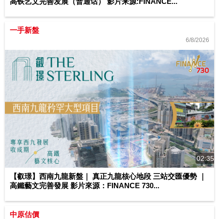
高铁艺文完善发展（普通话） 影片来源:FINANCE...
一手新盤
6/8/2026
02:35
【叡璟】西南九龍新盤｜ 真正九龍核心地段 三站交匯優勢 ｜
高鐵藝文完善發展 影片來源：FINANCE 730...
中原估價