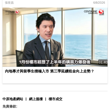
6/8/2026
張世昌
01:40
內地專才與留學生積極入市 第三季延續租金向上走勢？
|
|
中原地產網站
網上搵樓
樓市成交
免責條款: