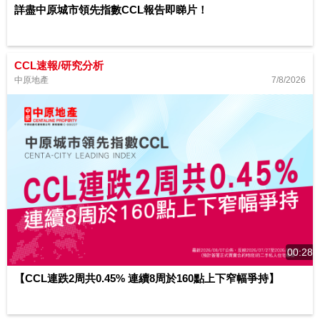
詳盡中原城市領先指數CCL報告即睇片！
CCL速報/研究分析
7/8/2026
中原地產
00:28
【CCL連跌2周共0.45% 連續8周於160點上下窄幅爭持】