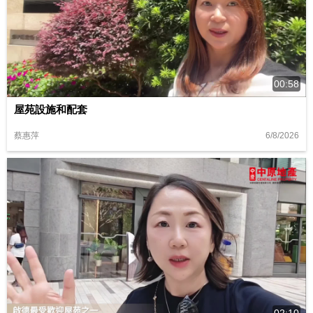
00:58
屋苑設施和配套
6/8/2026
蔡惠萍
02:10