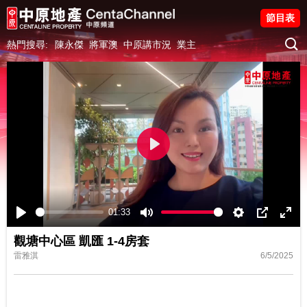
節目表
熱門搜尋:
陳永傑
將軍澳
中原講市況
業主
Play
01:33
Play
Mute
Settings
PIP
Ente
觀塘中心區 凱匯 1-4房套
fulls
雷雅淇
6/5/2025