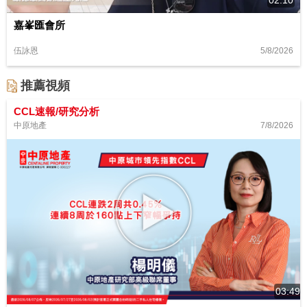
嘉峯匯會所
5/8/2026
伍詠恩
推薦視頻
CCL速報/研究分析
7/8/2026
中原地產
03:49