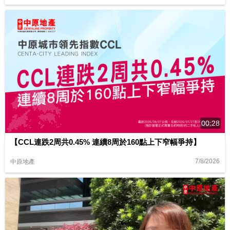
00:28
【CCL連跌2周共0.45% 連續8周於160點上下窄幅爭持】
7/8/2026
中原地產