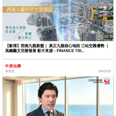
02:35
【叡璟】西南九龍新盤｜ 真正九龍核心地段 三站交匯優勢 ｜
高鐵藝文完善發展 影片來源：FINANCE 730...
中原估價
6/8/2026
張世昌