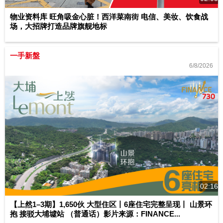
物业资料库 旺角吸金心脏！西洋菜南街 电信、美妆、饮食战
场，大招牌打造品牌旗舰地标
一手新盤
6/8/2026
02:16
【上然1–3期】1,650伙 大型住区丨6座住宅完整呈现丨 山景环
抱 接驳大埔墟站 （普通话）影片来源：FINANCE...