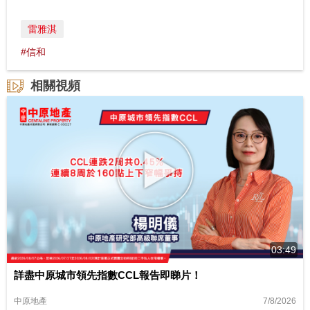
雷雅淇
#信和
相關視頻
03:49
詳盡中原城市領先指數CCL報告即睇片！
7/8/2026
中原地產