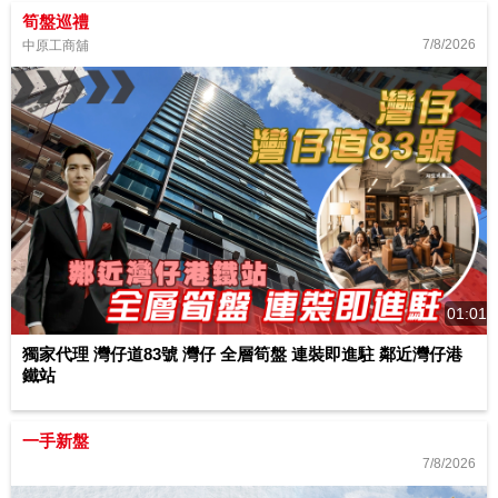
筍盤巡禮
7/8/2026
中原工商舖
01:01
獨家代理 灣仔道83號 灣仔 全層筍盤 連裝即進駐 鄰近灣仔港
鐵站
一手新盤
7/8/2026