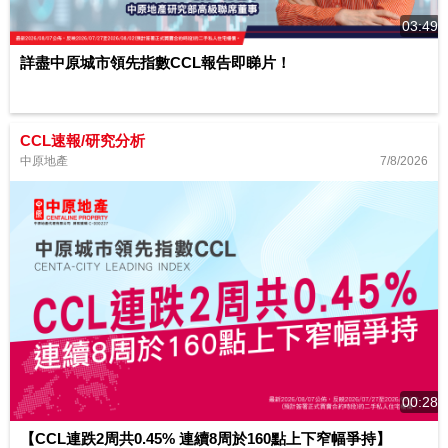
03:49
詳盡中原城市領先指數CCL報告即睇片！
CCL速報/研究分析
7/8/2026
中原地產
00:28
【CCL連跌2周共0.45% 連續8周於160點上下窄幅爭持】