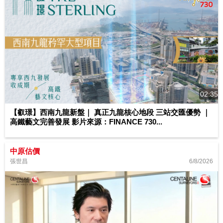
02:35
【叡璟】西南九龍新盤｜ 真正九龍核心地段 三站交匯優勢 ｜
高鐵藝文完善發展 影片來源：FINANCE 730...
中原估價
6/8/2026
張世昌