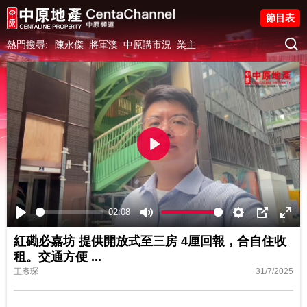
節目表
熱門搜尋:
陳永傑
將軍澳
中原講市況
業主
Play
02:08
Play
Mute
Settings
PIP
Ente
紅磡必嘉坊 提供開放式至三房 4厘回報，合自住收
fulls
租。交通方便
...
王彥琛
31/7/2025