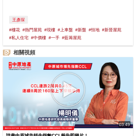
王彥琛
#樓花
#熱門屋苑
#現樓
#上車盤
#新盤
#恒地
#新晉屋苑
#私人住宅
#中價樓
#一手
#藍籌屋苑
相關視頻
03:49
詳盡中原城市領先指數CCL報告即睇片！