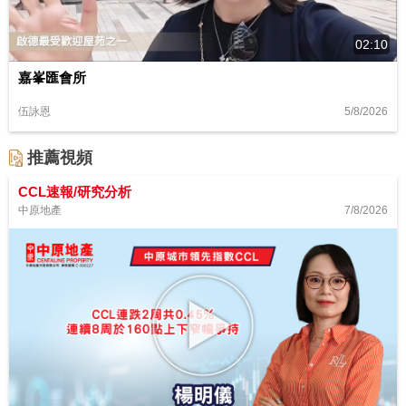
02:10
嘉峯匯會所
5/8/2026
伍詠恩
推薦視頻
CCL速報/研究分析
7/8/2026
中原地產