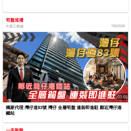
筍盤巡禮
7/8/2026
中原工商舖
01:01
獨家代理 灣仔道83號 灣仔 全層筍盤 連裝即進駐 鄰近灣仔港
鐵站
一手新盤