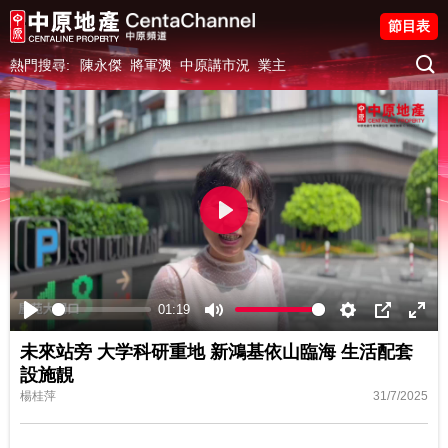
節目表
熱門搜尋:
陳永傑
將軍澳
中原講市況
業主
Play
01:19
Play
Mute
Settings
PIP
Ente
未來站旁 大学科研重地 新鴻基依山臨海 生活配套
fulls
設施靚
楊桂萍
31/7/2025