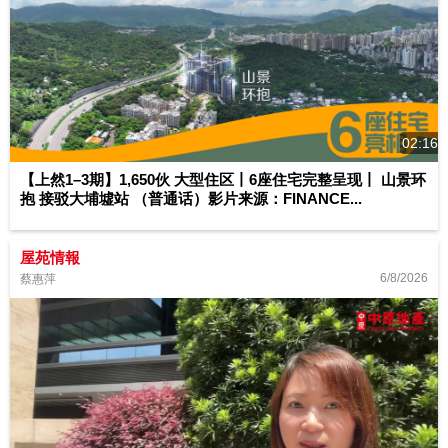
02:16
【上然1–3期】1,650伙 大型住区丨6座住宅完整呈现丨 山景环
抱 接驳大埔墟站 （普通话）影片来源：FINANCE...
屋苑情報
6/8/2026
蔡惠萍