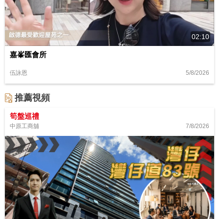
02:10
嘉峯匯會所
5/8/2026
伍詠恩
推薦視頻
筍盤巡禮
7/8/2026
中原工商舖