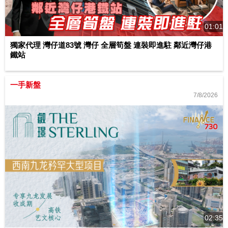
01:01
獨家代理 灣仔道83號 灣仔 全層筍盤 連裝即進駐 鄰近灣仔港
鐵站
一手新盤
7/8/2026
02:35