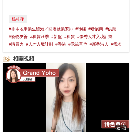
楊桂萍
#非本地畢業生留港／回港就業安排
#睇樓
#發展商
#供應
#寵物友善
#租賃旺季
#新盤
#租賃
#優秀人才入境計劃
#購買力
#人才入境計劃
#香港
#示範單位
#新香港人
#需求
相關視頻
00:53