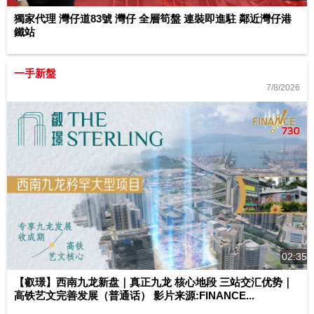
獨家代理 灣仔道83號 灣仔 全層筍盤 連裝即進駐 鄰近灣仔港
鐵站
一手新盤
7/8/2026
02:35
【叡璟】西南九龙新盘｜真正九龙 核心地段 三站交汇优势｜
高铁艺文完善发展（普通话） 影片来源:FINANCE...