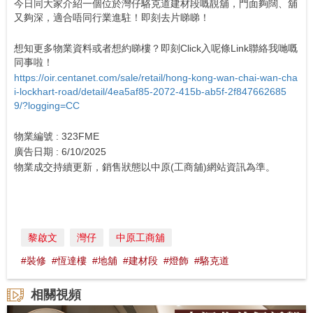
今日同大家介紹一個位於灣仔駱克道建材段嘅靚舖，門面夠闊、舖
又夠深，適合唔同行業進駐！即刻去片睇睇！
想知更多物業資料或者想約睇樓？即刻Click入呢條Link聯絡我哋嘅
同事啦！
https://oir.centanet.com/sale/retail/hong-kong-wan-chai-wan-cha
i-lockhart-road/detail/4ea5af85-2072-415b-ab5f-2f847662685
9/?logging=CC
物業編號 : 323FME
廣告日期 : 6/10/2025
物業成交持續更新，銷售狀態以中原(工商舖)網站資訊為準。
黎啟文
灣仔
中原工商舖
#裝修
#恆達樓
#地舖
#建材段
#燈飾
#駱克道
相關視頻