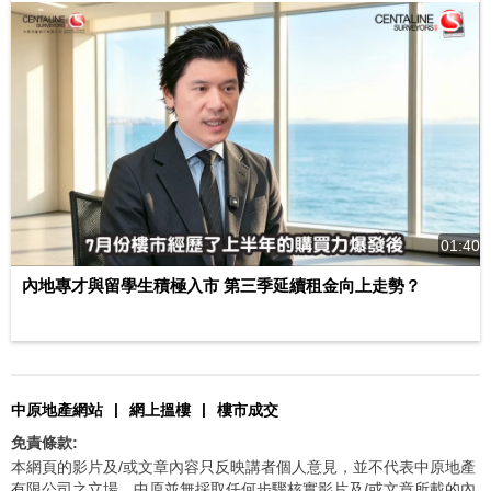
01:40
內地專才與留學生積極入市 第三季延續租金向上走勢？
|
|
中原地產網站
網上搵樓
樓市成交
免責條款:
本網頁的影片及/或文章內容只反映講者個人意見，並不代表中原地產
有限公司之立場。中原並無採取任何步驟核實影片及/或文章所載的內