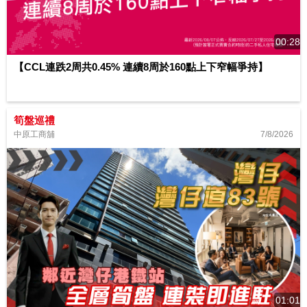
00:28
【CCL連跌2周共0.45% 連續8周於160點上下窄幅爭持】
筍盤巡禮
7/8/2026
中原工商舖
01:01