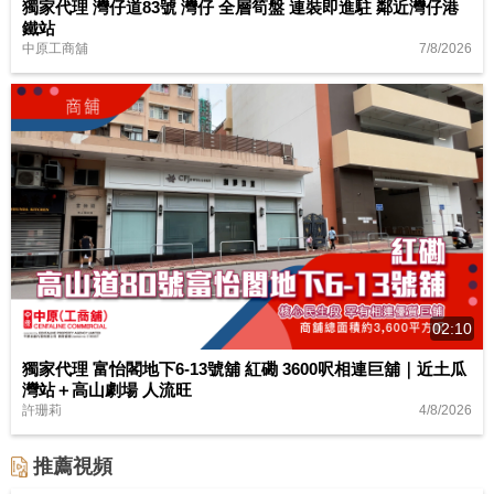
獨家代理 灣仔道83號 灣仔 全層筍盤 連裝即進駐 鄰近灣仔港
鐵站
7/8/2026
中原工商舖
02:10
獨家代理 富怡閣地下6-13號舖 紅磡 3600呎相連巨舖｜近土瓜
灣站＋高山劇場 人流旺
4/8/2026
許珊莉
推薦視頻