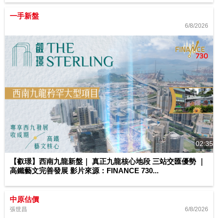
一手新盤
6/8/2026
02:35
【叡璟】西南九龍新盤｜ 真正九龍核心地段 三站交匯優勢 ｜
高鐵藝文完善發展 影片來源：FINANCE 730...
中原估價
6/8/2026
張世昌