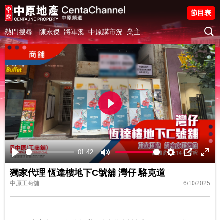
節目表
熱門搜尋:
陳永傑
將軍澳
中原講市況
業主
Play
01:42
Play
Mute
Settings
PIP
Ente
獨家代理 恆達樓地下C號舖 灣仔 駱克道
fulls
中原工商舖
6/10/2025