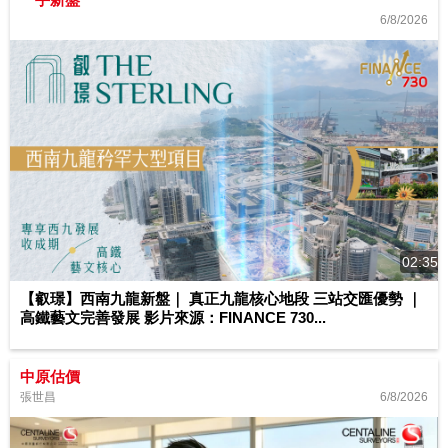
6/8/2026
02:35
【叡璟】西南九龍新盤｜ 真正九龍核心地段 三站交匯優勢 ｜
高鐵藝文完善發展 影片來源：FINANCE 730...
中原估價
6/8/2026
張世昌