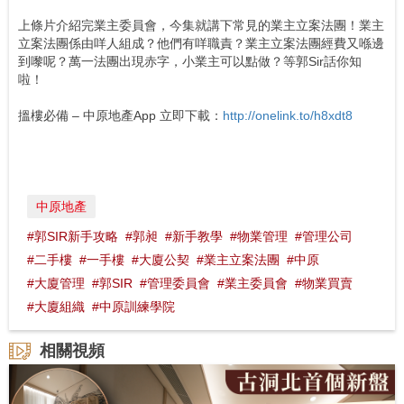
上條片介紹完業主委員會，今集就講下常見的業主立案法團！業主
立案法團係由咩人組成？他們有咩職責？業主立案法團經費又喺邊
到嚟呢？萬一法團出現赤字，小業主可以點做？等郭Sir話你知
啦！
搵樓必備 – 中原地產App 立即下載：
http://onelink.to/h8xdt8
中原地產
#郭SIR新手攻略
#郭昶
#新手教學
#物業管理
#管理公司
#二手樓
#一手樓
#大廈公契
#業主立案法團
#中原
#大廈管理
#郭SIR
#管理委員會
#業主委員會
#物業買賣
#大廈組織
#中原訓練學院
相關視頻