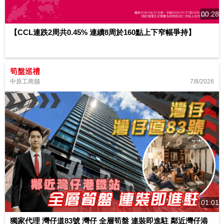
00:28
【CCL連跌2周共0.45% 連續8周於160點上下窄幅爭持】
筍盤巡禮
7/8/2026
中原工商舖
01:01
獨家代理 灣仔道83號 灣仔 全層筍盤 連裝即進駐 鄰近灣仔港