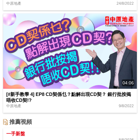
24/8/2022
中原地產
04:06
[#新手教學 4] EP8 CD契係乜？點解出現CD契？ 銀行批按揭
唔收CD契!?
9/8/2022
中原地產
推薦視頻
一手新盤
8/8/2026