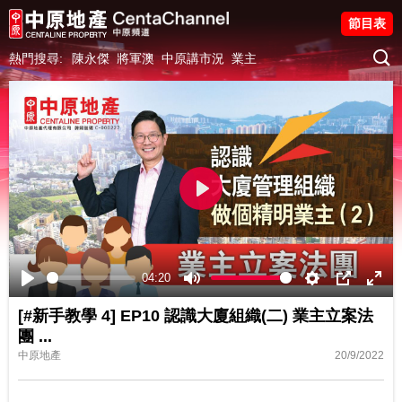
節目表
熱門搜尋:
陳永傑
將軍澳
中原講市況
業主
Play
04:20
Play
Mute
Settings
PIP
Ente
[#新手教學 4] EP10 認識大廈組織(二) 業主立案法
fulls
團
...
中原地產
20/9/2022