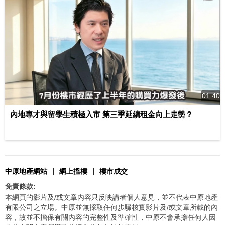
01:40
內地專才與留學生積極入市 第三季延續租金向上走勢？
|
|
中原地產網站
網上搵樓
樓市成交
免責條款:
本網頁的影片及/或文章內容只反映講者個人意見，並不代表中原地產
有限公司之立場。中原並無採取任何步驟核實影片及/或文章所載的內
容，故並不擔保有關內容的完整性及準確性，中原不會承擔任何人因