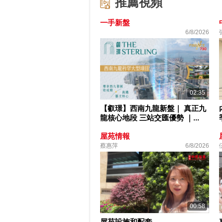
推薦視頻
一手新盤
6/8/2026
02:35
【叡璟】西南九龍新盤｜ 真正九
龍核心地段 三站交匯優勢 ｜...
屋苑情報
蔡惠萍
6/8/2026
00:58
屋苑設施和配套