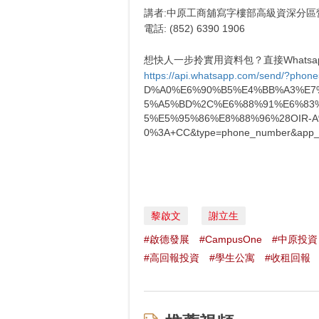
講者:中原工商舖寫字樓部高級資深分區營業董事
電話: (852) 6390 1906
想快人一步拎實用資料包？直接Whatsapp
https://api.whatsapp.com/send/?pho
D%A0%E6%90%B5%E4%BB%A3%E7
5%A5%BD%2C%E6%88%91%E6%83
5%E5%95%86%E8%88%96%28OIR-
0%3A+CC&type=phone_number&app_
黎啟文
謝立生
#啟德發展
#CampusOne
#中原投資
#高回報投資
#學生公寓
#收租回報