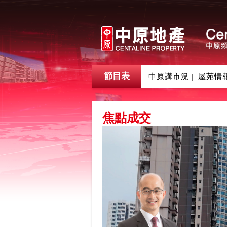
節目表
中原講市況
屋苑情
|
焦點成交