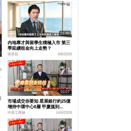
01:40
內地專才與留學生積極入市 第三
季延續租金向上走勢？
張世昌
6/8/2026
ter
lscreen
6
03:07
現
市場成交你要知 星展銀行約25億
增持中環中心6層 甲廈搵到...
中原工商舖
14/4/2026