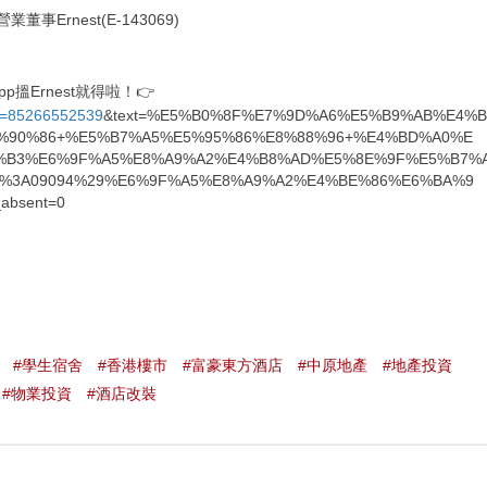
Ernest(E-143069)
搵Ernest就得啦！👉
ne=85266552539
&text=%E5%B0%8F%E7%9D%A6%E5%B9%AB%E4%B
%90%86+%E5%B7%A5%E5%95%86%E8%88%96+%E4%BD%A0%E
%B3%E6%9F%A5%E8%A9%A2%E4%B8%AD%E5%8E%9F%E5%B7%
A%3A09094%29%E6%9F%A5%E8%A9%A2%E4%BE%86%E6%BA%9
absent=0
#學生宿舍
#香港樓市
#富豪東方酒店
#中原地產
#地產投資
#物業投資
#酒店改裝