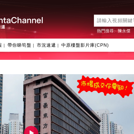
熱門搜尋:
陳永傑
報
帶你睇筍盤
市況速遞
中原樓盤影片庫(CPN)
|
|
|