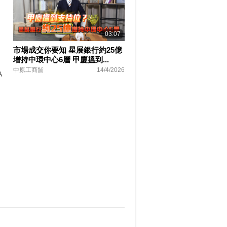
03:07
市場成交你要知 星展銀行約25億
增持中環中心6層 甲廈搵到...
中原工商舖
14/4/2026
A