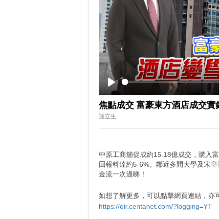
Play
焦點成交 富豪東方酒店成交實
謝立生
中原工商舖促成約15.18億成交，購入
回報料達約5-6%。鄰近多間大學及宋
金流一次過睇！
如想了解更多，可以點擊網頁連結，亦可以
https://oir.centanet.com/?logging=YT