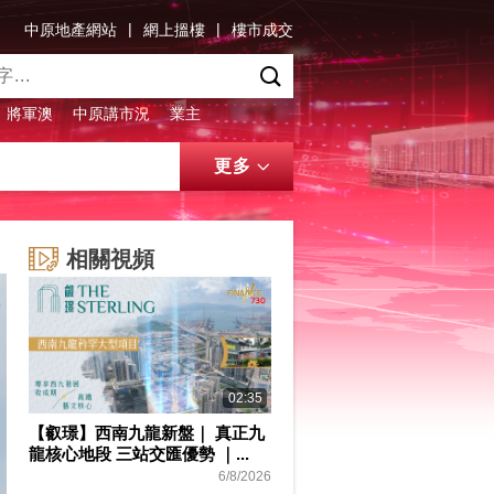
|
|
中原地產網站
網上搵樓
樓市成交
將軍澳
中原講市況
業主
更多
相關視頻
02:35
【叡璟】西南九龍新盤｜ 真正九
龍核心地段 三站交匯優勢 ｜...
6/8/2026