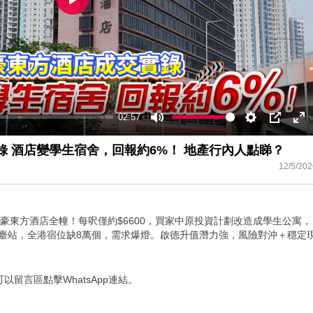
Play
02:57
Mute
Settings
PIP
En
ful
錄 酒店變學生宿舍，回報約6%！ 地產行內人點睇？
12/5/202
富豪東方酒店全幢！每呎僅約$6600，買家中原投資計劃改造成學生公寓，
皇臺站，全港宿位缺8萬個，需求爆燈。啟德升值潛力強，風險對沖＋穩定
留言區點擊WhatsApp連結。