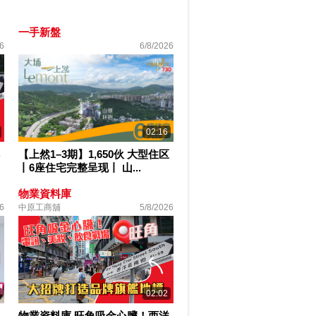
一手新盤
6
6/8/2026
02:16
【上然1–3期】1,650伙 大型住区
丨6座住宅完整呈现丨 山...
物業資料庫
6
中原工商舖
5/8/2026
02:02
物業資料庫 旺角吸金心臟！西洋