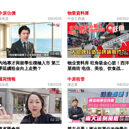
中原估價
物業資料庫
張世昌
6/8/2026
中原工商舖
6/8/202
01:40
02:05
內地專才與留學生積極入市 第三
物业资料库 旺角吸金心脏！西洋
季延續租金向上走勢？
菜南街 电信、美妆、饮食战...
屋苑情報
中原租管
伍詠恩
5/8/2026
潘志業
5/8/202
02:10
04:55
嘉峯匯會所
業主必看！將出租單位改做學生