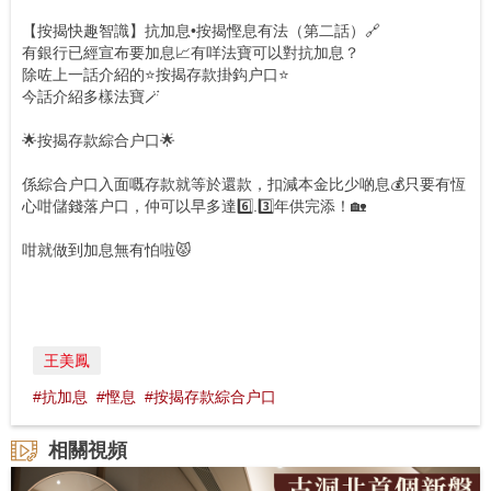
【按揭快趣智識】抗加息•按揭慳息有法（第二話）🔗
有銀行已經宣布要加息📈有咩法寶可以對抗加息？
除咗上一話介紹的⭐️按揭存款掛鈎户口⭐️
今話介紹多樣法寶🪄
🌟按揭存款綜合户口🌟
係綜合户口入面嘅存款就等於還款，扣減本金比少啲息💰只要有恆
心咁儲錢落户口，仲可以早多達6️⃣.3️⃣年供完添！🏡
咁就做到加息無有怕啦😾
王美鳳
#抗加息
#慳息
#按揭存款綜合户口
相關視頻