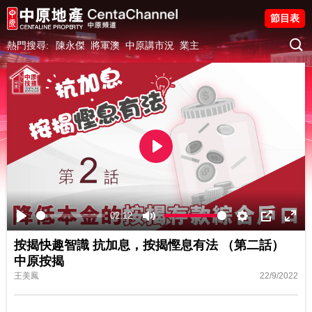
節目表
熱門搜尋:
陳永傑
將軍澳
中原講市況
業主
Play
02:12
Play
Mute
Settings
PIP
Ente
按揭快趣智識 抗加息，按揭慳息有法 （第二話）
fulls
中原按揭
王美鳳
22/9/2022