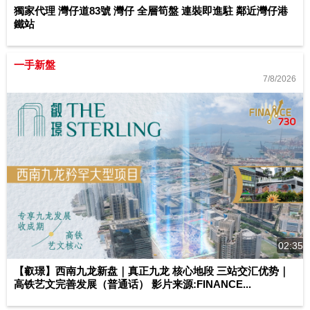
獨家代理 灣仔道83號 灣仔 全層筍盤 連裝即進駐 鄰近灣仔港
鐵站
一手新盤
7/8/2026
02:35
【叡璟】西南九龙新盘｜真正九龙 核心地段 三站交汇优势｜
高铁艺文完善发展（普通话） 影片来源:FINANCE...