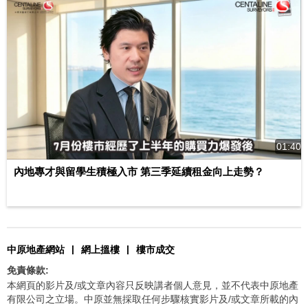
01:40
內地專才與留學生積極入市 第三季延續租金向上走勢？
|
|
中原地產網站
網上搵樓
樓市成交
免責條款:
本網頁的影片及/或文章內容只反映講者個人意見，並不代表中原地產
有限公司之立場。中原並無採取任何步驟核實影片及/或文章所載的內