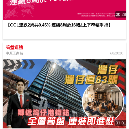
00:28
【CCL連跌2周共0.45% 連續8周於160點上下窄幅爭持】
筍盤巡禮
7/8/2026
中原工商舖
01:01