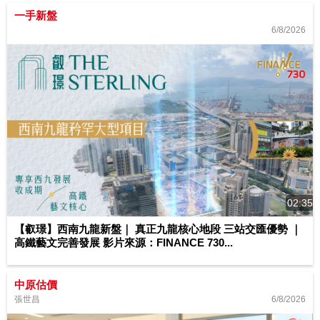
一手新盤
6/8/2026
02:35
【叡璟】西南九龍新盤｜ 真正九龍核心地段 三站交匯優勢 ｜
高鐵藝文完善發展 影片來源：FINANCE 730...
中原估價
6/8/2026
張世昌