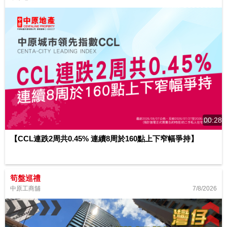
00:28
【CCL連跌2周共0.45% 連續8周於160點上下窄幅爭持】
筍盤巡禮
7/8/2026
中原工商舖