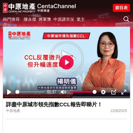
節目表
熱門搜尋:
陳永傑
將軍澳
中原講市況
業主
Play
02:17
Play
Mute
Settings
PIP
Ente
詳盡中原城市領先指數CCL報告即睇片！
fulls
中原地產
22/8/2025