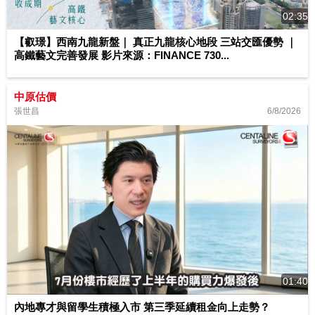
02:35
【叡璟】西南九龍新盤｜ 真正九龍核心地段 三站交匯優勢 ｜
高鐵藝文完善發展 影片來源：FINANCE 730...
中原估價
6/8/2026
張世昌
01:40
內地專才與留學生積極入市 第三季延續租金向上走勢？