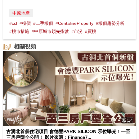
中原地產
#ccl
#樓價
#二手樓價
#CentalineProperty
#樓價趨勢分析
#樓市措施
#中原城市領先指數
#市況
#買樓
相關視頻
02:14
古洞北首個住宅項目 會德豐PARK SILICON 示位曝光！一至
三房戶型全公開！ 影片來源：Finance7...