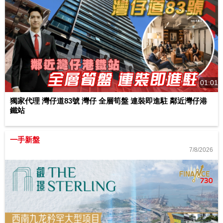
01:01
獨家代理 灣仔道83號 灣仔 全層筍盤 連裝即進駐 鄰近灣仔港
鐵站
一手新盤
7/8/2026