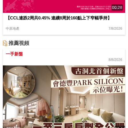
00:28
【CCL連跌2周共0.45% 連續8周於160點上下窄幅爭持】
7/8/2026
中原地產
推薦視頻
一手新盤
8/8/2026