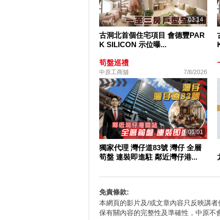
02:14
古洞北首個住宅項目 會德豐PAR
K SILICON 示位曝...
筍盤巡禮
中原工商舖
7/8/2026
01:01
獨家代理 灣仔道83號 灣仔 全層
筍盤 連裝即進駐 鄰近灣仔港...
免責條款:
本網頁的影片及/或文章內容只反映講
保有關內容的完整性及準確性，中原不