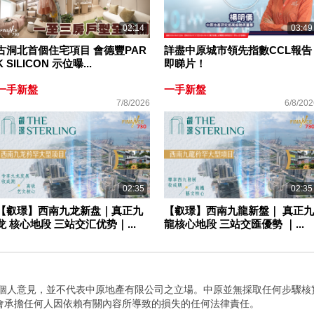
02:14
03:49
古洞北首個住宅項目 會德豐PAR
詳盡中原城市領先指數CCL報告
K SILICON 示位曝...
即睇片！
一手新盤
一手新盤
7/8/2026
6/8/202
02:35
02:35
【叡璟】西南九龙新盘｜真正九
【叡璟】西南九龍新盤｜ 真正九
龙 核心地段 三站交汇优势｜...
龍核心地段 三站交匯優勢 ｜...
者個人意見，並不代表中原地產有限公司之立場。中原並無採取任何步驟核
會承擔任何人因依賴有關內容所導致的損失的任何法律責任。