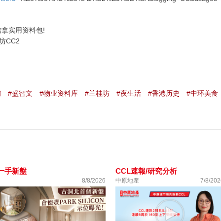
结拿实用资料包!
坊CC2
铺
#盛智文
#物业资料库
#兰桂坊
#夜生活
#香港历史
#中环美食
一手新盤
CCL速報/研究分析
8/8/2026
中原地產
7/8/202