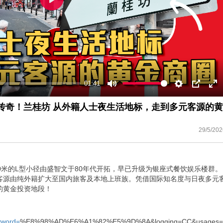
Play
01:41
Mute
Settings
PIP
En
ful
传奇！兰桂坊 从外籍人士夜生活地标，走到多元客源的黄
29/5/202
0米的L型小径由盛智文于80年代开拓，早已升级为银座式餐饮娱乐楼群。
客源由纯外籍扩大至国内旅客及本地上班族。凭借国际知名度与日夜多元
的黄金投资地段！
eyword=
%E8%98%AD%E6%A1%82%E5%9D%8A&logging=CC&usages=