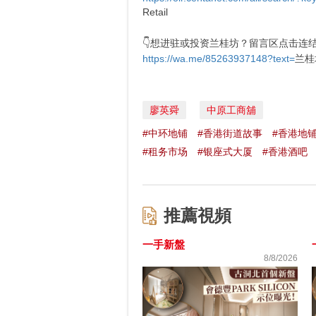
Retail
👇想进驻或投资兰桂坊？留言区点击连
https://wa.me/85263937148?text=
兰桂
廖英舜
中原工商舖
#中环地铺
#香港街道故事
#香港地
#租务市场
#银座式大厦
#香港酒吧
推薦視頻
一手新盤
8/8/2026