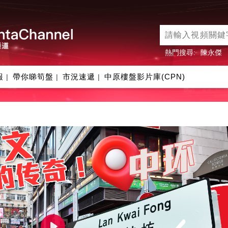
熱門搜尋:
陳永傑
報
帶你睇筍盤
市況速遞
中原樓盤影片庫(CPN)
|
|
|