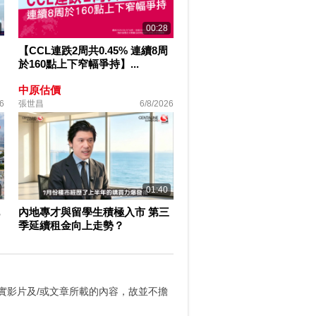
00:28
【CCL連跌2周共0.45% 連續8周
於160點上下窄幅爭持】...
中原估價
6
張世昌
6/8/2026
01:40
內地專才與留學生積極入市 第三
季延續租金向上走勢？
實影片及/或文章所載的內容，故並不擔