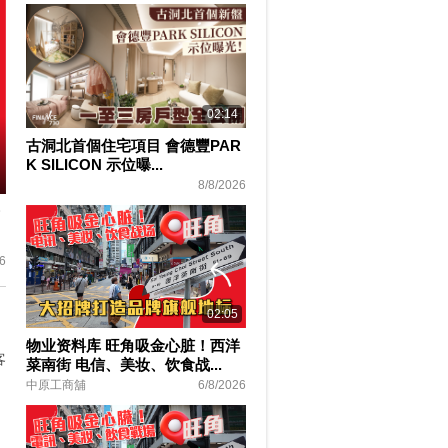
02:14
古洞北首個住宅項目 會德豐PAR
K SILICON 示位曝...
8/8/2026
ter
lscreen
6
02:05
物业资料库 旺角吸金心脏！西洋
客
菜南街 电信、美妆、饮食战...
中原工商舖
6/8/2026