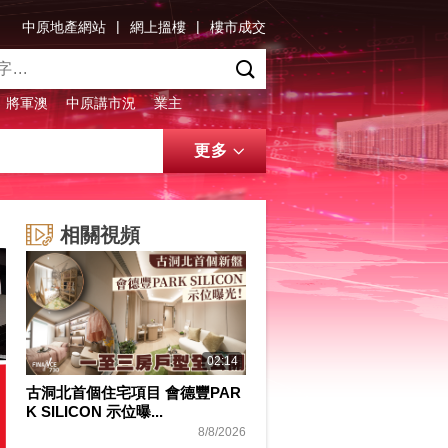
|
|
中原地產網站
網上搵樓
樓市成交
將軍澳
中原講市況
業主
更多
相關視頻
02:14
古洞北首個住宅項目 會德豐PAR
K SILICON 示位曝...
8/8/2026