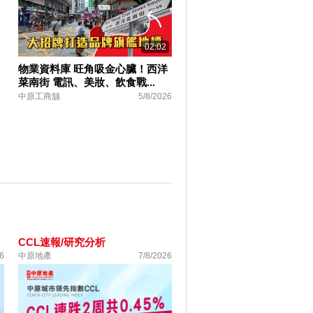
02:02
物業資料庫 旺角吸金心臟！西洋
菜南街 電訊、美妝、飲食戰...
中原工商舖
5/8/2026
CCL速報/研究分析
6
中原地產
7/8/2026