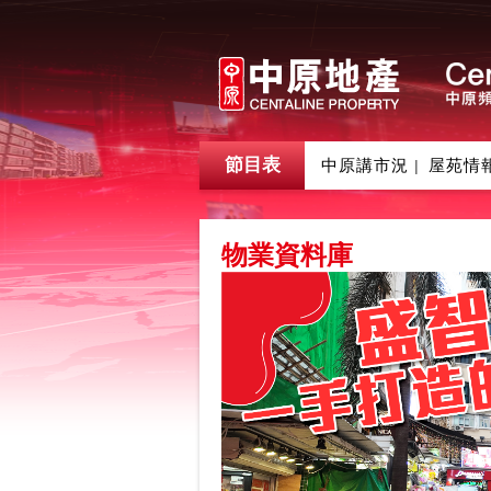
節目表
中原講市況
屋苑情
|
物業資料庫