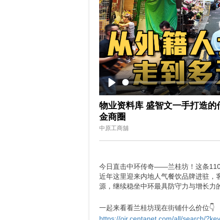
Play
物业资料库 盛智文一手打造的
金商圈
中原工商舖
今日直击中环传奇——兰桂坊！这条11
近年这里迎来内地人气餐饮品牌进驻，
源，继续稳坐中环最具防守力与增长力
一起来看看兰桂坊现在街铺什么价位👇
https://oir.centanet.com/all/search/?k