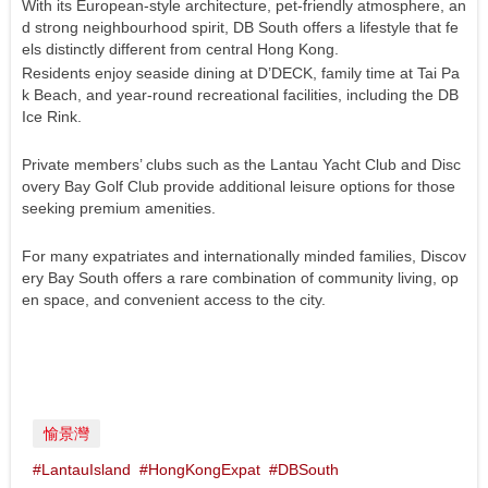
With its European-style architecture, pet-friendly atmosphere, an
d strong neighbourhood spirit, DB South offers a lifestyle that fe
els distinctly different from central Hong Kong.
Residents enjoy seaside dining at D’DECK, family time at Tai Pa
k Beach, and year-round recreational facilities, including the DB
Ice Rink.
Private members’ clubs such as the Lantau Yacht Club and Disc
overy Bay Golf Club provide additional leisure options for those
seeking premium amenities.
For many expatriates and internationally minded families, Discov
ery Bay South offers a rare combination of community living, op
en space, and convenient access to the city.
愉景灣
#LantauIsland
#HongKongExpat
#DBSouth