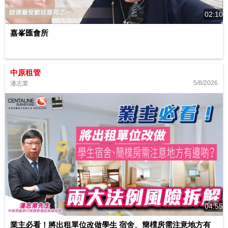
02:10
嘉峯匯會所
中原租管
5/8/2026
潘志業
04:55
業主必看！將出租單位改做學生 宿舍、簡樸房需注意地方有