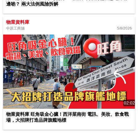
邊啲？ 兩大法例風險拆解
物業資料庫
5/8/2026
中原工商舖
02:02
物業資料庫 旺角吸金心臟！西洋菜南街 電訊、美妝、飲食戰
場，大招牌打造品牌旗艦地標