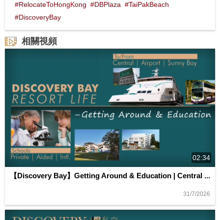
#RelocateToHongKong
#DBPlaza
#TaiPakBeach
#DiscoveryBay
相關視頻
02:34
【Discovery Bay】Getting Around & Education | Central ...
31/7/2026