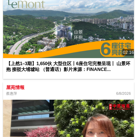
02:16
【上然1–3期】1,650伙 大型住区丨6座住宅完整呈现丨 山景环
抱 接驳大埔墟站 （普通话）影片来源：FINANCE...
屋苑情報
6/8/2026
蔡惠萍