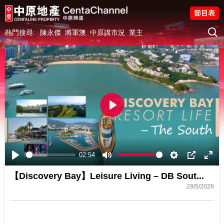
節目表
熱門搜尋:
陳永傑
將軍澳
中原講市況
業主
Play
02:54
Play
Mute
Settings
PIP
Ente
【Discovery Bay】Leisure Living – DB Sout...
fulls
29/5/2026