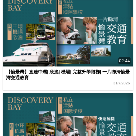
02:44
【愉景灣】直達中環| 欣澳| 機場| 完整升學階梯| 一片睇清愉景
灣交通教育
31/7/2026