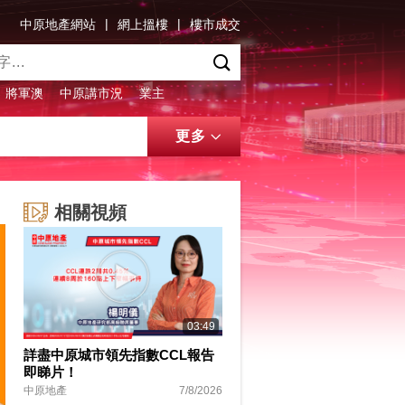
|
|
中原地產網站
網上搵樓
樓市成交
將軍澳
中原講市況
業主
更多
相關視頻
03:49
詳盡中原城市領先指數CCL報告
即睇片！
中原地產
7/8/2026