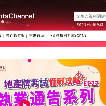
熱門搜尋:
陳永傑
報
帶你睇筍盤
市況速遞
中原樓盤影片庫(CPN)
|
|
|