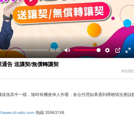
Play
03:13
Mute
Settings
PIP
En
ful
業通告 送讓契/無償轉讓契
9/1/202
樓就係其中一樣，隨時有機會俾人作廢，各位代理如果遇到哩啲情況應該
://www.cti-edu.com
熱線:35963748