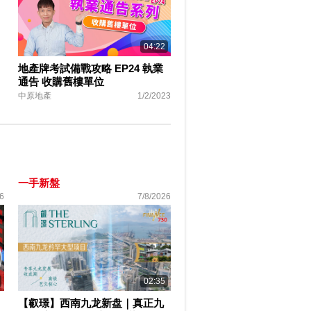
04:22
地產牌考試備戰攻略 EP24 執業
通告 收購舊樓單位
中原地產
1/2/2023
一手新盤
6
7/8/2026
02:35
【叡璟】西南九龙新盘｜真正九