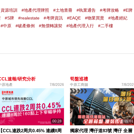
力資源培訓
#地產代理牌照
#土地查冊
#執業通告
#考牌攻略
#E牌
理
#S牌
#realestate
#考牌資訊
#EAQE
#物業買賣
#地產經紀
#中原
#破產條例
#無償轉讓契
#地產代理入行
#二手樓
CCL速報/研究分析
筍盤巡禮
中原地產
7/8/2026
中原工商舖
7/8/202
00:28
01:01
【CCL連跌2周共0.45% 連續8周
獨家代理 灣仔道83號 灣仔 全層