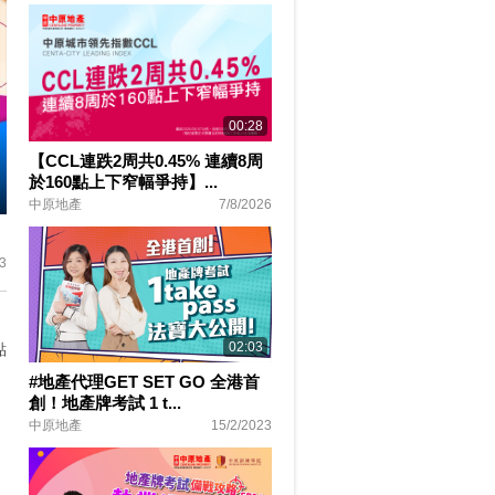
00:28
【CCL連跌2周共0.45% 連續8周
於160點上下窄幅爭持】...
中原地產
7/8/2026
ter
lscreen
3
02:03
點
#地產代理GET SET GO 全港首
創！地產牌考試 1 t...
中原地產
15/2/2023