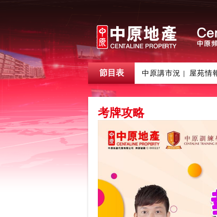
節目表
中原講市況
屋苑情
|
考牌攻略