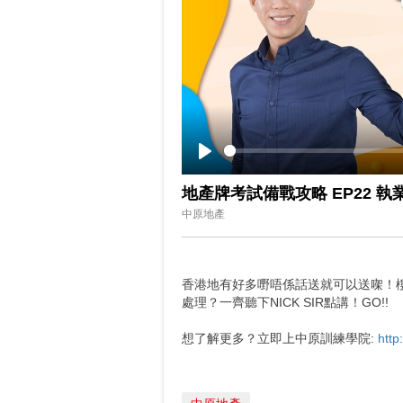
Play
地產牌考試備戰攻略 EP22 執
中原地產
香港地有好多嘢唔係話送就可以送㗎！
處理？一齊聽下NICK SIR點講！GO!!
想了解更多？立即上中原訓練學院:
http