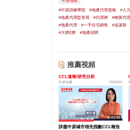
中原地產
#中原訓練學院
#地產代理資格
#人
#地產代理監管局
#代理牌
#物業代
#地產代理
#一手住宅銷售
#送讓契
#大牌E牌
#地產招聘
推薦視頻
CCL速報/研究分析
中原地產
7/8/2026
03:49
詳盡中原城市領先指數CCL報告