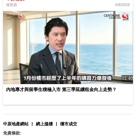
6/8/2026
張世昌
01:40
內地專才與留學生積極入市 第三季延續租金向上走勢？
|
|
中原地產網站
網上搵樓
樓市成交
免責條款: