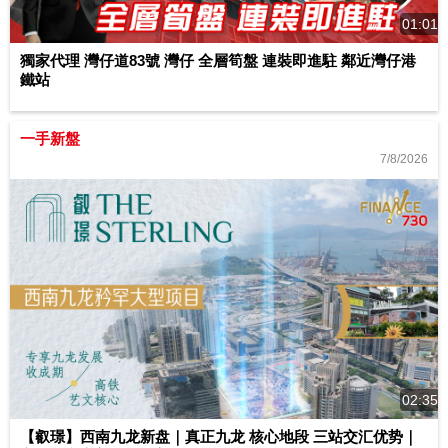
01:01
獨家代理 灣仔道83號 灣仔 全層筍盤 連裝即進駐 鄰近灣仔港
鐵站
一手新盤
7/8/2026
02:35
【叡璟】西南九龙新盘｜真正九龙 核心地段 三站交汇优势｜