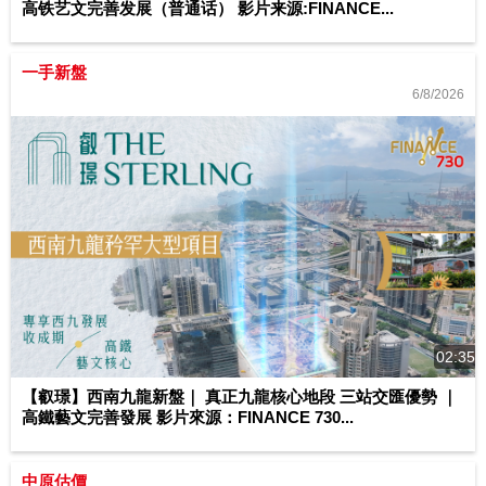
高铁艺文完善发展（普通话） 影片来源:FINANCE...
一手新盤
6/8/2026
02:35
【叡璟】西南九龍新盤｜ 真正九龍核心地段 三站交匯優勢 ｜
高鐵藝文完善發展 影片來源：FINANCE 730...
中原估價