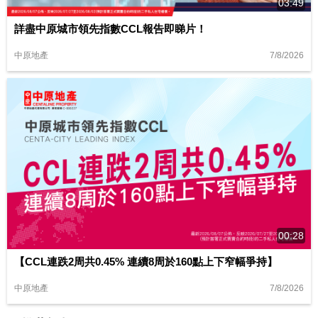
03:49
詳盡中原城市領先指數CCL報告即睇片！
7/8/2026
中原地產
00:28
【CCL連跌2周共0.45% 連續8周於160點上下窄幅爭持】
7/8/2026
中原地產