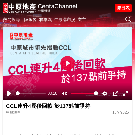
節目表
熱門搜尋:
陳永傑
將軍澳
中原講市況
業主
Play
00:28
Play
Mute
Settings
PIP
Ente
CCL連升4周後回軟 於137點前爭持
fulls
中原地產
18/7/2025