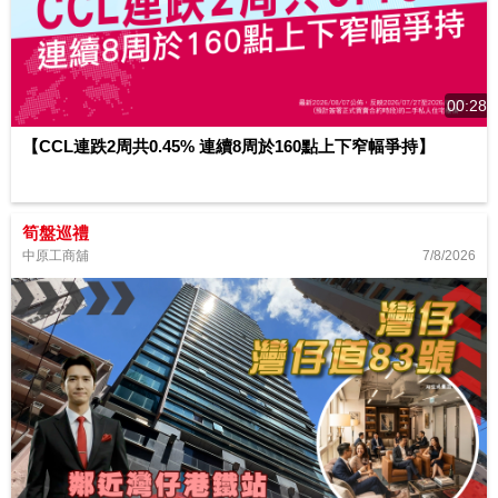
00:28
【CCL連跌2周共0.45% 連續8周於160點上下窄幅爭持】
筍盤巡禮
7/8/2026
中原工商舖