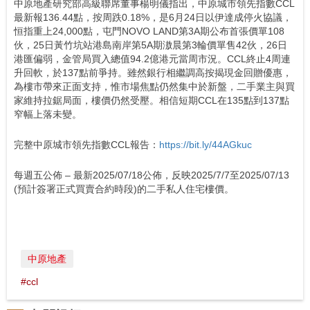
中原地產研究部高級聯席董事楊明儀指出，中原城市領先指數CCL
最新報136.44點，按周跌0.18%，是6月24日以伊達成停火協議，
恒指重上24,000點，屯門NOVO LAND第3A期公布首張價單108
伙，25日黃竹坑站港島南岸第5A期滶晨第3輪價單售42伙，26日
港匯偏弱，金管局買入總值94.2億港元當周市況。CCL終止4周連
升回軟，於137點前爭持。雖然銀行相繼調高按揭現金回贈優惠，
為樓市帶來正面支持，惟市場焦點仍然集中於新盤，二手業主與買
家維持拉鋸局面，樓價仍然受壓。相信短期CCL在135點到137點
窄幅上落未變。
完整中原城市領先指數CCL報告：
https://bit.ly/44AGkuc
每週五公佈 – 最新2025/07/18公佈，反映2025/7/7至2025/07/13
(預計簽署正式買賣合約時段)的二手私人住宅樓價。
中原地產
#ccl