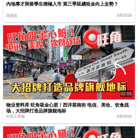
內地專才與留學生積極入市 第三季延續租金向上走勢？
6/8/2026
張世昌
02:05
物业资料库 旺角吸金心脏！西洋菜南街 电信、美妆、饮食战
场，大招牌打造品牌旗舰地标
6/8/2026
中原工商舖