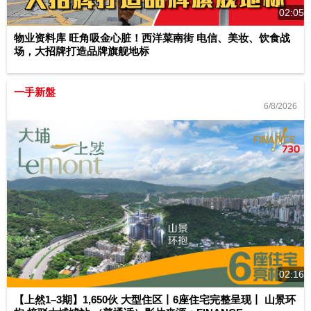
02:05
物业资料库 旺角吸金心脏！西洋菜南街 电信、美妆、饮食战
场，大招牌打造品牌旗舰地标
一手新盤
6/8/2026
02:16
【上然1–3期】1,650伙 大型住区丨6座住宅完整呈现丨 山景环