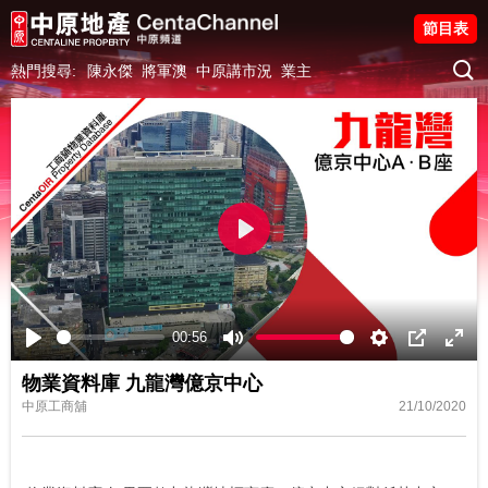
節目表
熱門搜尋:
陳永傑
將軍澳
中原講市況
業主
Play
00:56
Play
Mute
Settings
PIP
Ente
物業資料庫 九龍灣億京中心
fulls
中原工商舖
21/10/2020