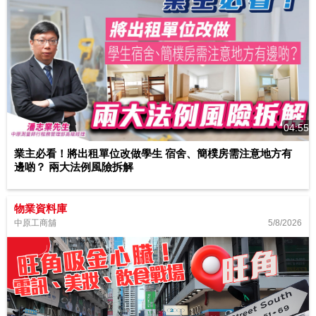
04:55
業主必看！將出租單位改做學生 宿舍、簡樸房需注意地方有
邊啲？ 兩大法例風險拆解
物業資料庫
5/8/2026
中原工商舖