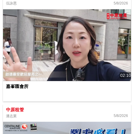
5/8/2026
伍詠恩
02:10
嘉峯匯會所
中原租管
5/8/2026
潘志業