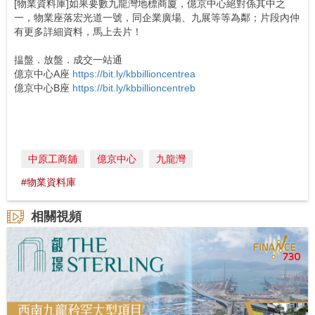
[物業資料庫]如果要數九龍灣地標商廈，億京中心絕對係其中之
一，物業座落宏光道一號，同企業廣場、九展等等為鄰；片段內仲
有更多詳細資料，馬上去片！
揾盤．放盤．成交一站通
億京中心A座
https://bit.ly/kbbillioncentrea
億京中心B座
https://bit.ly/kbbillioncentreb
中原工商舖
億京中心
九龍灣
#物業資料庫
相關視頻