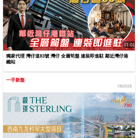
01:01
獨家代理 灣仔道83號 灣仔 全層筍盤 連裝即進駐 鄰近灣仔港
鐵站
一手新盤
7/8/2026