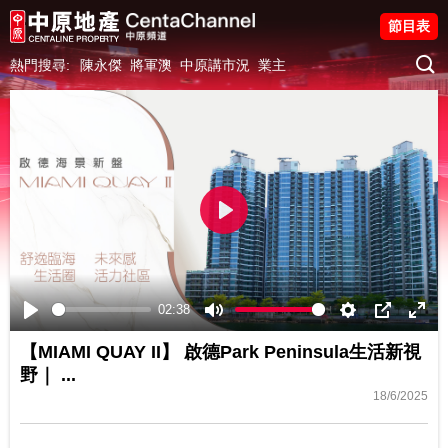
節目表
熱門搜尋:
陳永傑
將軍澳
中原講市況
業主
Play
02:38
Play
Mute
Settings
PIP
Ente
【MIAMI QUAY II】 啟德Park Peninsula生活新視
fulls
野｜ ...
18/6/2025