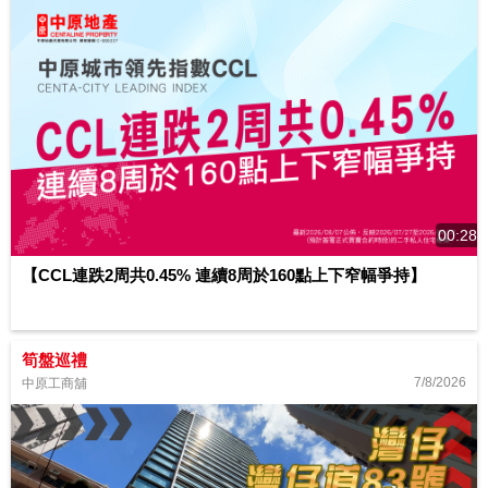
00:28
【CCL連跌2周共0.45% 連續8周於160點上下窄幅爭持】
筍盤巡禮
7/8/2026
中原工商舖