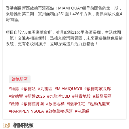
香港矚目新區啟德再添亮點！MIAMI QUAY繼早前開售的第一期，
乘勝推出第二期！實用面積由251至1,426平方呎，提供開放式至4
房間隔。
項目自設7.5萬呎豪華會所，並且毗鄰11公里海濱長廊，生活休閒
一流！交通亦相當便利，迅接九龍灣商貿區，未來更連接綠色運輸
系統，更有名校網加持，立即探索這片活力新都會！
啟德新區
#維港
#啟德站
#九龍區
#MIAMIQUAYII
#啟德海濱長廊
#會德豐
#新盤2025
#九龍灣CBD
#尊貴地段
#新發展區
#啟德
#啟德體育園
#啟德地標
#臨海住宅
#起動九龍東
#PARKPENINSULA
#啟德郵輪碼頭
#屯馬綫
相關視頻