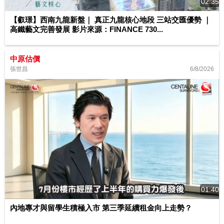
02:35
【叡璟】西南九龍新盤｜ 真正九龍核心地段 三站交匯優勢 ｜
高鐵藝文完善發展 影片來源：FINANCE 730...
中原估價
6/8/2026
張世昌
01:40
內地專才與留學生積極入市 第三季延續租金向上走勢？