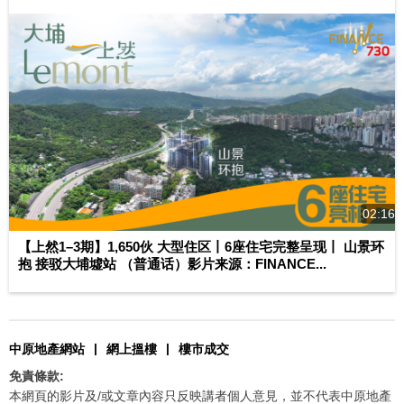
02:16
【上然1–3期】1,650伙 大型住区丨6座住宅完整呈现丨 山景环
抱 接驳大埔墟站 （普通话）影片来源：FINANCE...
|
|
中原地產網站
網上搵樓
樓市成交
免責條款:
本網頁的影片及/或文章內容只反映講者個人意見，並不代表中原地產