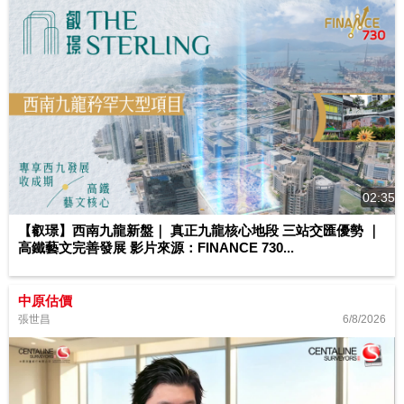
02:35
【叡璟】西南九龍新盤｜ 真正九龍核心地段 三站交匯優勢 ｜
高鐵藝文完善發展 影片來源：FINANCE 730...
中原估價
6/8/2026
張世昌