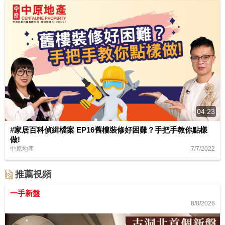
04:23
#家居百科偵緝檔案 EP16舊樓裝修好困難？手把手教你點樣
做!
7/7/2022
中原地產
推薦視頻
一手新盤
8/8/2026