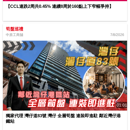
【CCL連跌2周共0.45% 連續8周於160點上下窄幅爭持】
筍盤巡禮
7/8/2026
中原工商舖
01:01
獨家代理 灣仔道83號 灣仔 全層筍盤 連裝即進駐 鄰近灣仔港
鐵站