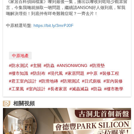
《家居百科偵緝檔案》嚟到最後一集，播出以嚟收到咗唔少觀眾留
言，今集我哋就抽取一啲問題，繼續請ANSON好人做到底，幫我
哋解決埋佢！到底仲有咩奇難雜症呢？一齊去片！
中原精選筍盤:
https://bit.ly/3mrPJ0F
中原地產
#防水測試
#玄關
#防蟲
#ANSONWONG
#防滑墊
#樓市知識
#防刮布
#現代風
#家居問題
#中原
#裝修工程
#君王室內設計
#防滑地磚
#防潮測試
#日式廁板
#室內裝修
#工業風
#室內設計
#長者家居
#滅蟲滅蝨
#防蝨
#樓市教學
相關視頻