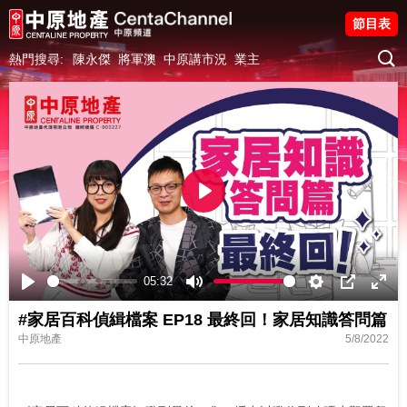
節目表
熱門搜尋:
陳永傑
將軍澳
中原講市況
業主
Play
05:32
Play
Mute
Settings
PIP
Ente
#家居百科偵緝檔案 EP18 最終回！家居知識答問篇
fulls
中原地產
5/8/2022