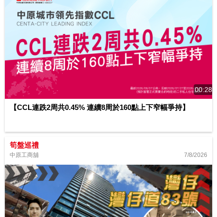
00:28
【CCL連跌2周共0.45% 連續8周於160點上下窄幅爭持】
筍盤巡禮
7/8/2026
中原工商舖