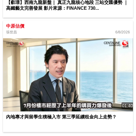
【叡璟】西南九龍新盤｜ 真正九龍核心地段 三站交匯優勢 ｜
高鐵藝文完善發展 影片來源：FINANCE 730...
中原估價
6/8/2026
張世昌
01:40
內地專才與留學生積極入市 第三季延續租金向上走勢？