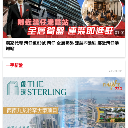
01:01
獨家代理 灣仔道83號 灣仔 全層筍盤 連裝即進駐 鄰近灣仔港
鐵站
一手新盤
7/8/2026