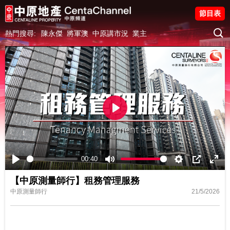
節目表
熱門搜尋:
陳永傑
將軍澳
中原講市況
業主
Play
00:40
Play
Mute
Settings
PIP
Ente
【中原測量師行】租務管理服務
fulls
中原測量師行
21/5/2026