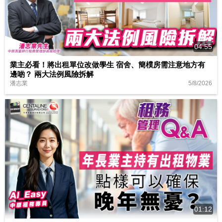
04:55
業主必看！將出租單位改做學生 宿舍、簡樸房需注意地方有
邊啲？ 兩大法例風險拆解
5/8/2026
潘志業
01:12