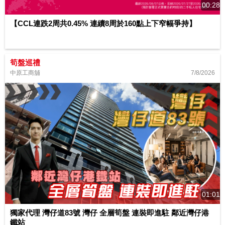
00:28
【CCL連跌2周共0.45% 連續8周於160點上下窄幅爭持】
筍盤巡禮
7/8/2026
中原工商舖
01:01
獨家代理 灣仔道83號 灣仔 全層筍盤 連裝即進駐 鄰近灣仔港
鐵站