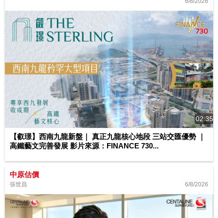
6/8/2026
02:35
【叡璟】西南九龍新盤｜ 真正九龍核心地段 三站交匯優勢 ｜
高鐵藝文完善發展 影片來源：FINANCE 730...
中原估價
6/8/2026
張世昌