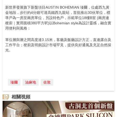
新世界發展旗下新盤項目AUSTIN BOHEMIAN 瑧爾，位處西九黃
金地段，步行約4分鐘可達高鐵西九龍站，首批推出30伙單位，標
準戶為一房至兩房單位，另設特色戶，示範單位18樓B室 (兩房連
梗廚｜實用面積380平方呎)以Bohemian style為設計靈感，融合實
用便利與風格：
單位層與層之間高度達3.15米，客廳及飯廳設計方正，直連露台及
工作平台；梗廚及明廁設計市場罕見，提供良好通風及充足自然採
光。
瑧爾
油麻地
佐敦
相關視頻