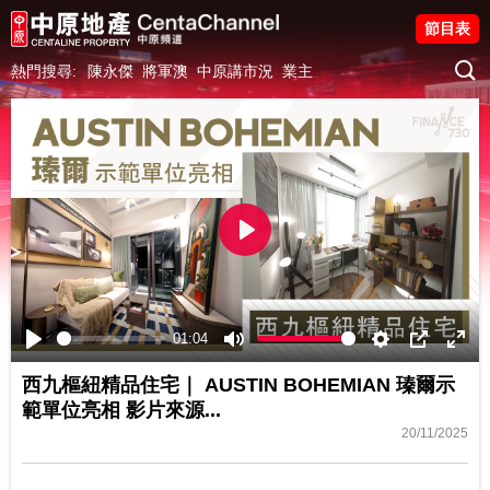
節目表
熱門搜尋:
陳永傑
將軍澳
中原講市況
業主
Play
01:04
Play
Mute
Settings
PIP
Ente
西九樞紐精品住宅｜ AUSTIN BOHEMIAN 瑧爾示
fulls
範單位亮相 影片來源...
20/11/2025