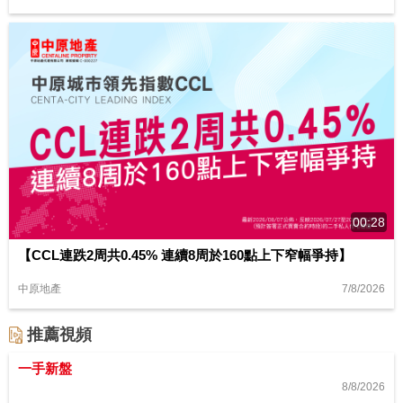
00:28
【CCL連跌2周共0.45% 連續8周於160點上下窄幅爭持】
7/8/2026
中原地產
推薦視頻
一手新盤
8/8/2026