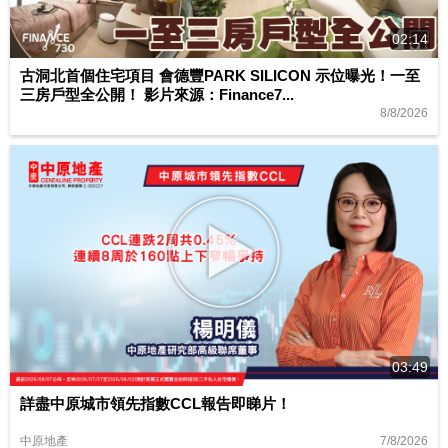
02:14
古洞北首個住宅項目 會德豐PARK SILICON 示位曝光！一至
三房戶型全公開！ 影片來源：Finance7...
8/8/2026
03:49
詳盡中原城市領先指數CCL報告即睇片！
7/8/2026
中原地產