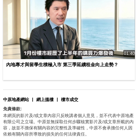
01:40
內地專才與留學生積極入市 第三季延續租金向上走勢？
|
|
中原地產網站
網上搵樓
樓市成交
免責條款:
本網頁的影片及/或文章內容只反映講者個人意見，並不代表中原地產
有限公司之立場。中原並無採取任何步驟核實影片及/或文章所載的內
容，故並不擔保有關內容的完整性及準確性，中原不會承擔任何人因
依賴有關內容所導致的損失的任何法律責任。