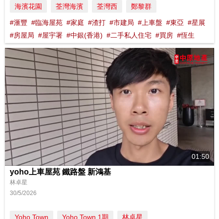
海濱花園
荃灣海濱
荃灣西
鄭黎群
#滙豐
#臨海屋苑
#家庭
#渣打
#市建局
#上車盤
#東亞
#星展
#房屋局
#屋宇署
#中銀(香港)
#二手私人住宅
#買房
#恆生
01:50
yoho上車屋苑 鐵路盤 新鴻基
林卓星
30/5/2026
Yoho Town
Yoho Town 1期
林卓星