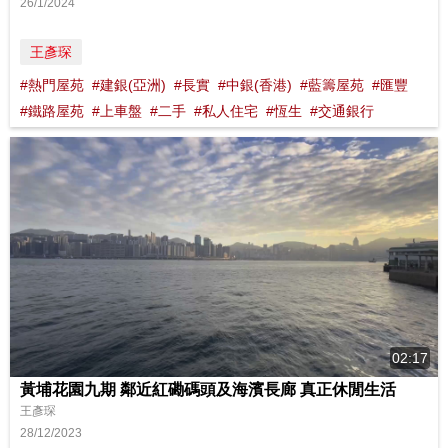
26/1/2024
王彥琛
#熱門屋苑
#建銀(亞洲)
#長實
#中銀(香港)
#藍籌屋苑
#匯豐
#鐵路屋苑
#上車盤
#二手
#私人住宅
#恆生
#交通銀行
02:17
黃埔花園九期 鄰近紅磡碼頭及海濱長廊 真正休閒生活
王彥琛
28/12/2023