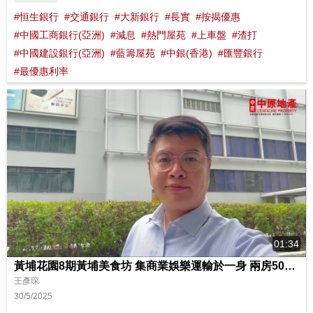
#恒生銀行
#交通銀行
#大新銀行
#長實
#按揭優惠
#中國工商銀行(亞洲)
#減息
#熱門屋苑
#上車盤
#渣打
#中國建設銀行(亞洲)
#藍籌屋苑
#中銀(香港)
#匯豐銀行
#最優惠利率
01:34
黃埔花園8期黃埔美食坊 集商業娛樂運輸於一身 兩房500萬起三房800萬起
王彥琛
30/5/2025