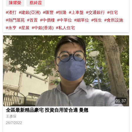
陳耀榮
蔡綺霞
#渣打
#建銀(亞洲)
#匯豐
#恒隆
#上車盤
#交通銀行
#住宅
#熱門屋苑
#首置
#中價樓
#中單位
#細單位
#恆生
#會所設施
#永亨
#星展
#中銀(香港)
#私人住宅
01:37
全區最新精品豪宅 投資自用皆合適 曼翹
王彥琛
26/7/2022