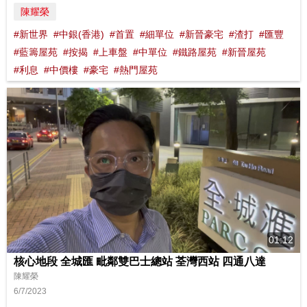
陳耀榮
#新世界
#中銀(香港)
#首置
#細單位
#新晉豪宅
#渣打
#匯豐
#藍籌屋苑
#按揭
#上車盤
#中單位
#鐵路屋苑
#新晉屋苑
#利息
#中價樓
#豪宅
#熱門屋苑
01:12
核心地段 全城匯 毗鄰雙巴士總站 荃灣西站 四通八達
陳耀榮
6/7/2023