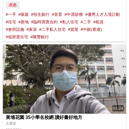
虎惠
#一手
#家庭
#恒生銀行
#首置
#中原財務
#優秀人才入境計劃
#住宅
#新地
#臨時買賣合約
#私人住宅
#二手
#租賃
#會所設施
#家居
#二手私人住宅
#貨尾
#中銀(香港)
#低密度住宅
#匯豐銀行
01:24
黃埔花園 35小學名校網 讀好書好地方
王彥琛