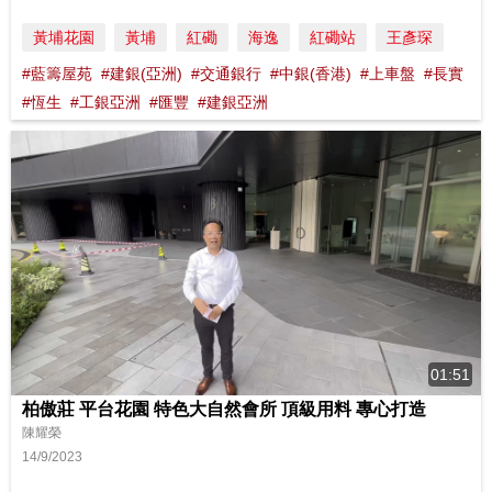
黃埔花園
黃埔
紅磡
海逸
紅磡站
王彥琛
#藍籌屋苑
#建銀(亞洲)
#交通銀行
#中銀(香港)
#上車盤
#長實
#恆生
#工銀亞洲
#匯豐
#建銀亞洲
01:51
柏傲莊 平台花園 特色大自然會所 頂級用料 專心打造
陳耀榮
14/9/2023