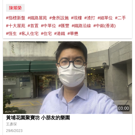
陳耀榮
#指標新盤
#鐵路屋苑
#會所設施
#現樓
#渣打
#細單位
#二手
#十大屋苑
#首置
#中單位
#匯豐
#鐵路沿線
#中銀(香港)
#恆生
#私人住宅
#住宅
#港鐵
#華懋
03:00
黃埔花園聚寶坊 小朋友的樂園
王彥琛
29/6/2023