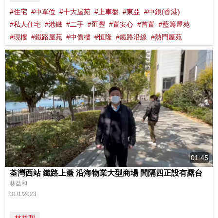
#住宅
#中單位
#十大屋苑
#上車盤
#東亞
#中銀(香港)
#私人住宅
#港鐵
#二手
#匯豐
#置安心
#首置
#藍籌屋苑
#現樓
#鐵路屋苑
#中價樓
#恒隆
#鐵路沿線
#熱門屋苑
01:45
荃灣西站 鐵路上蓋 沿海物業大型商場 間隔四正設有露台
林益和
31/1/2023