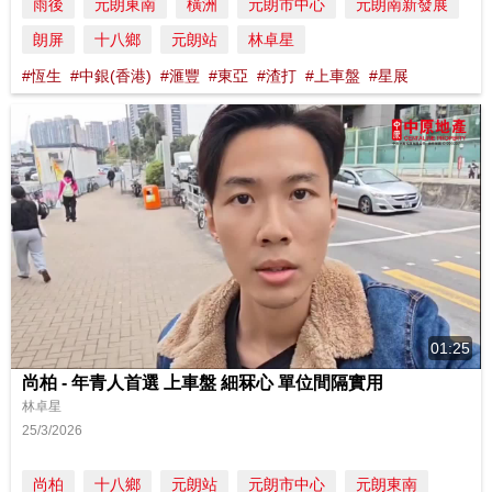
雨後
元朗東南
橫洲
元朗市中心
元朗南新發展
朗屏
十八鄉
元朗站
林卓星
#恆生
#中銀(香港)
#滙豐
#東亞
#渣打
#上車盤
#星展
01:25
尚柏 - 年青人首選 上車盤 細冧心 單位間隔實用
林卓星
25/3/2026
尚柏
十八鄉
元朗站
元朗市中心
元朗東南