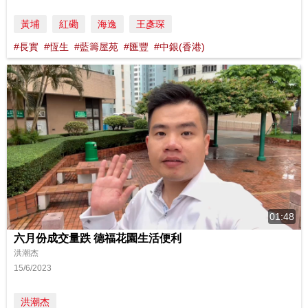
黃埔
紅磡
海逸
王彥琛
#長實
#恆生
#藍籌屋苑
#匯豐
#中銀(香港)
01:48
六月份成交量跌 德福花園生活便利
洪潮杰
15/6/2023
洪潮杰