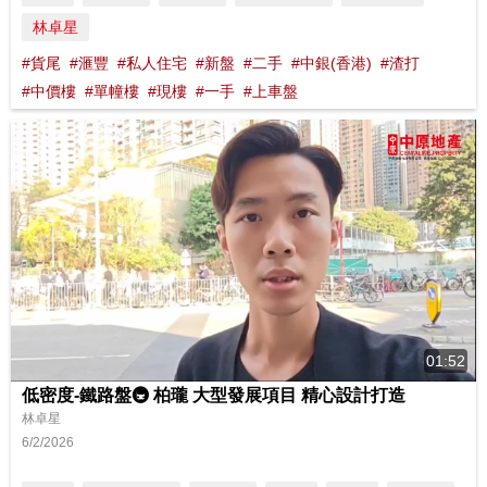
林卓星
#貨尾
#滙豐
#私人住宅
#新盤
#二手
#中銀(香港)
#渣打
#中價樓
#單幢樓
#現樓
#一手
#上車盤
01:52
低密度-鐵路盤🚇 柏瓏 大型發展項目 精心設計打造
林卓星
6/2/2026