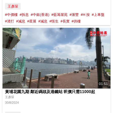
王彥琛
#中價樓
#拆息
#中銀(香港)
#藍籌屋苑
#滙豐
#H 按
#上車盤
#渣打
#減息
#星展
#減息
#恆生
#長實
#供樓
01:51
黃埔花園九期 鄰近碼頭及港鐵站 呎價只需11000起
王彥琛
30/8/2024