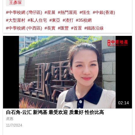
王彥琛
#中學校網 (灣仔區)
#星展
#熱門屋苑
#恆生
#中銀(香港)
#大型屋村
#私人住宅
#東亞
#渣打
#35校網
#中學校網 (中西區)
#長實
#匯豐
#首置
#鐵路沿線
02:14
白石角-云汇 新鸿基 最受欢迎 质量好 性价比高
虎惠
11/7/2024