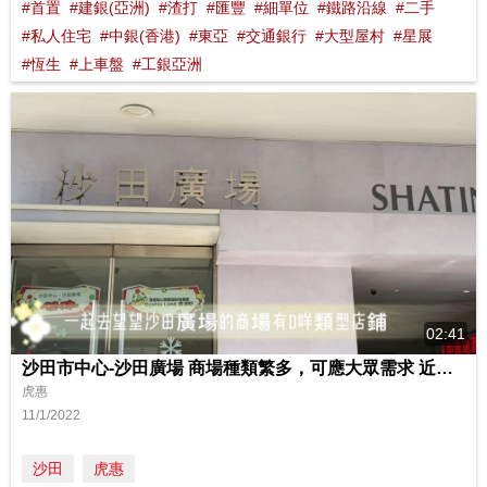
#首置
#建銀(亞洲)
#渣打
#匯豐
#細單位
#鐵路沿線
#二手
#私人住宅
#中銀(香港)
#東亞
#交通銀行
#大型屋村
#星展
#恆生
#上車盤
#工銀亞洲
02:41
沙田市中心-沙田廣場 商場種類繁多，可應大眾需求 近地鐵巴士總站，大型商場
虎惠
11/1/2022
沙田
虎惠