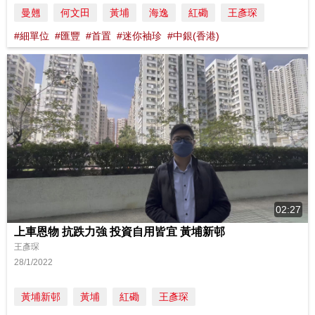
曼翹
何文田
黃埔
海逸
紅磡
王彥琛
#細單位
#匯豐
#首置
#迷你袖珍
#中銀(香港)
02:27
上車恩物 抗跌力強 投資自用皆宜 黃埔新邨
王彥琛
28/1/2022
黃埔新邨
黃埔
紅磡
王彥琛