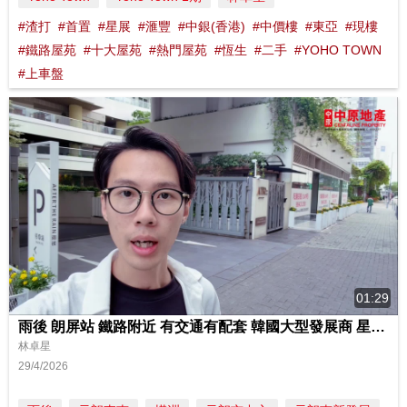
#渣打
#首置
#星展
#滙豐
#中銀(香港)
#中價樓
#東亞
#現樓
#鐵路屋苑
#十大屋苑
#熱門屋苑
#恆生
#二手
#YOHO TOWN
#上車盤
01:29
雨後 朗屏站 鐵路附近 有交通有配套 韓國大型發展商 星星地產
林卓星
29/4/2026