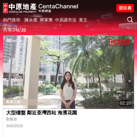
節目表
熱門搜尋:
陳永傑
將軍澳
中原講市況
業主
共有24紀錄
02:10
大型樓盤 鄰近荃灣西站 海濱花園
鄭黎群
30/6/2026