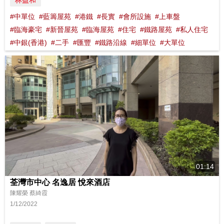
林益和
#中單位
#藍籌屋苑
#港鐵
#長實
#會所設施
#上車盤
#臨海豪宅
#新晉屋苑
#臨海屋苑
#住宅
#鐵路屋苑
#私人住宅
#中銀(香港)
#二手
#匯豐
#鐵路沿線
#細單位
#大單位
01:14
荃灣市中心 名逸居 悅來酒店
陳耀榮 蔡綺霞
1/12/2022