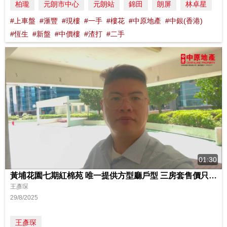
柏瓏
元朗市中心
元朗站
錦田
朗屏
林卓星
#上車盤
#滙豐
#現樓
#一手
#樓花
#中原地產
#中銀(香港)
#恆生
#新盤
#中價樓
#渣打
#二手
01:30
黃埔花園七期紅棉苑 唯一提供方型廳戶型 三房套售價只需1000萬起
王彥琛
29/8/2025
王彥琛