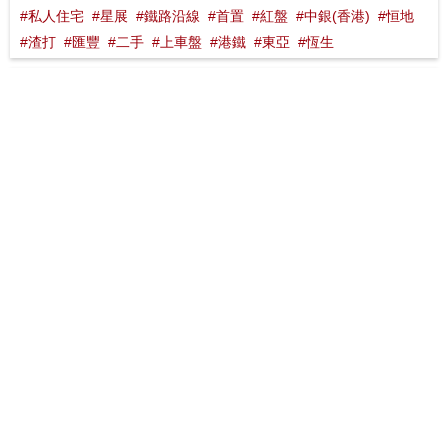
#私人住宅
#星展
#鐵路沿線
#首置
#紅盤
#中銀(香港)
#恒地
#渣打
#匯豐
#二手
#上車盤
#港鐵
#東亞
#恆生
03:00
九龍最南邊既藍籌屋苑 140萬呎商場行到腳仔軟 黃埔花園
王彥琛
28/12/2021
王彥琛
#臨海屋苑
#中銀(香港)
#熱門屋苑
#鐵路屋苑
#渣打
#二手