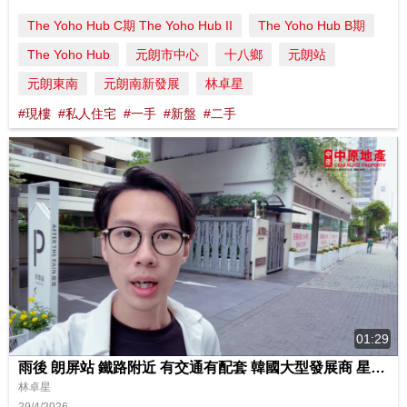
The Yoho Hub C期 The Yoho Hub II
The Yoho Hub B期
The Yoho Hub
元朗市中心
十八鄉
元朗站
元朗東南
元朗南新發展
林卓星
#現樓
#私人住宅
#一手
#新盤
#二手
01:29
雨後 朗屏站 鐵路附近 有交通有配套 韓國大型發展商 星星地產
林卓星