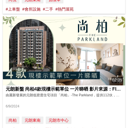
#上車盤
#會所設施
#二手
#熱門屋苑
02:09
元朗新盤 尚柏4款現樓示範單位 一片睇晒 影片來源：FINANCE 730
由麗新發展的元朗低密度住宅項目「尚柏」-The Parkland，提供112伙，樓高12層，實用面積由265至494平方呎，主打1房，項目已屆現樓，迎合上車客及投資客歡迎。是次發展商將樓盤打造4款不同主題的示範單位，包括「Momoland」、「鳥語林間」、「花花世界」及「綠野仙蹤」，並搭配不同色調及擺放傢俬，以展現空間的可塑性及實用性，讓準買家於現場親身感受項目貼近大自然的特色。 今次帶大家...
6/9/2024
尚柏
元朗東南
元朗市中心