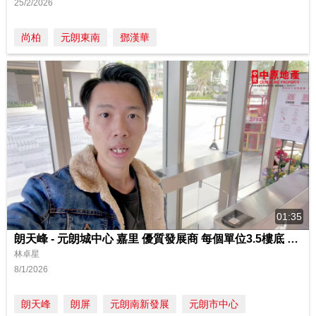
25/2/2026
尚柏
元朗東南
鄧漢華
01:35
朗天峰 - 元朗城中心 嘉里 優質發展商 每個單位3.5樓底 會所設施齊全
林卓星
8/1/2026
朗天峰
朗屏
元朗南新發展
元朗市中心