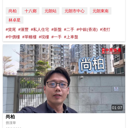
尚柏
十八鄉
元朗站
元朗市中心
元朗東南
林卓星
#貨尾
#滙豐
#私人住宅
#新盤
#二手
#中銀(香港)
#渣打
#中價樓
#單幢樓
#現樓
#一手
#上車盤
01:07
尚柏
鄧漢華