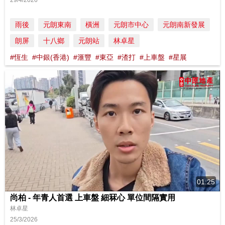
29/4/2026
雨後
元朗東南
橫洲
元朗市中心
元朗南新發展
朗屏
十八鄉
元朗站
林卓星
#恆生
#中銀(香港)
#滙豐
#東亞
#渣打
#上車盤
#星展
01:25
尚柏 - 年青人首選 上車盤 細冧心 單位間隔實用
林卓星
25/3/2026