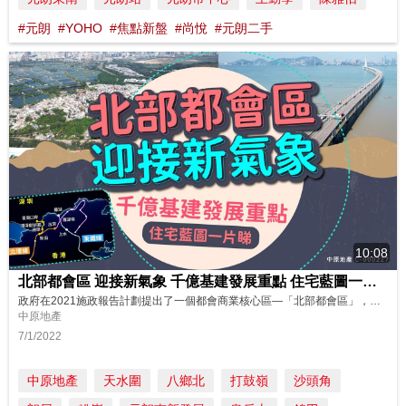
#元朗
#YOHO
#焦點新盤
#尚悅
#元朗二手
10:08
北部都會區 迎接新氣象 千億基建發展重點 住宅藍圖一片睇
政府在2021施政報告計劃提出了一個都會商業核心區—「北部都會區」，以新界北部作發展核心，涉及面積達300平方公里的土地，是香港未來二十年城市建設和人口增長最活躍的地區。 《北部都會區發展策略》 包含多方面發展，當中把新界北部三個新市鎮、一個擬議發展的新市鎮、四個新發展區、港深創科園、多個由棕地改造的擬議發展項目及相鄰鄉郊和保育地區完整地整合。加上港深建雙城三圈格局、前海合作區擴區，以及北區...
中原地產
7/1/2022
中原地產
天水圍
八鄉北
打鼓嶺
沙頭角