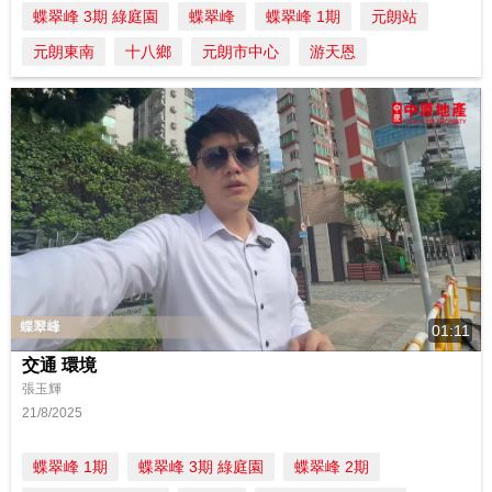
蝶翠峰 3期 綠庭園
蝶翠峰
蝶翠峰 1期
元朗站
元朗東南
十八鄉
元朗市中心
游天恩
01:11
交通 環境
張玉輝
21/8/2025
蝶翠峰 1期
蝶翠峰 3期 綠庭園
蝶翠峰 2期