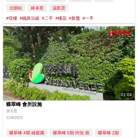
元朗站
林卓星
温凱雲
#現樓
#鐵路沿線
#二手
#樓花
#新盤
#一手
01:04
蝶翠峰 會所設施
游天恩
31/8/2025
蝶翠峰 4期 綠庭園
蝶翠峰 5期 尚悅‧嶺
蝶翠峰 2期