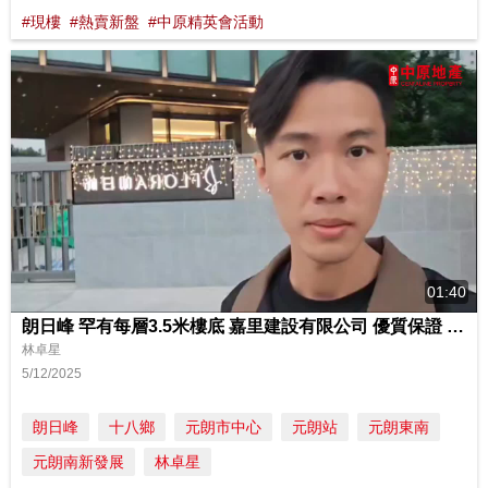
#現樓
#熱賣新盤
#中原精英會活動
01:40
朗日峰 罕有每層3.5米樓底 嘉里建設有限公司 優質保證 元朗市中心核心地段
林卓星
5/12/2025
朗日峰
十八鄉
元朗市中心
元朗站
元朗東南
元朗南新發展
林卓星