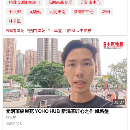
柏瓏 1B期 柏瓏 II
元朗南新發展
元朗市中心
十八鄉
元朗站
元朗東南
荃灣市中心
錦田
林卓星
#鐵路屋苑
#熱門屋苑
#上車盤
#信和
#中價樓
03:37
元朗頂級屋苑 YOHO HUB 新鴻基匠心之作 鐵路盤
林卓星
30/6/2026