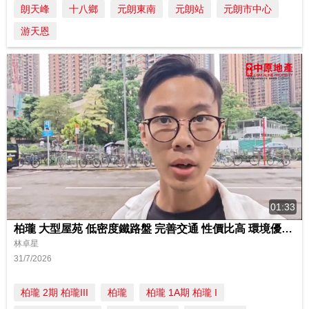
朗天峰
十八鄉
元朗東南
元朗站
元朗市中心
游天恩
01:33
柏瓏 大型屋苑 低密度鐵路盤 完善交通 性價比高 環境優美 水世界
林卓星
31/7/2026
柏瓏 2期 柏瓏III
柏瓏
柏瓏 1A期 柏瓏 I