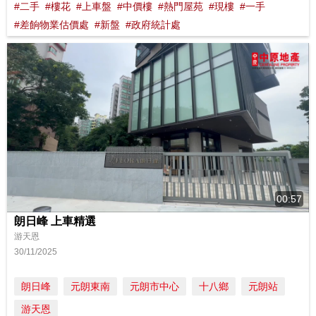
#二手
#樓花
#上車盤
#中價樓
#熱門屋苑
#現樓
#一手
#差餉物業估價處
#新盤
#政府統計處
00:57
朗日峰 上車精選
游天恩
30/11/2025
朗日峰
元朗東南
元朗市中心
十八鄉
元朗站
游天恩