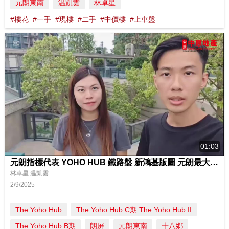
元朗東南
温凱雲
林卓星
#樓花
#一手
#現樓
#二手
#中價樓
#上車盤
01:03
元朗指標代表 YOHO HUB 鐵路盤 新鴻基版圖 元朗最大型住宅項目
林卓星 温凱雲
2/9/2025
The Yoho Hub
The Yoho Hub C期 The Yoho Hub II
The Yoho Hub B期
朗屏
元朗東南
十八鄉