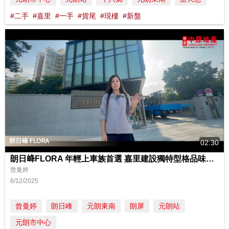
#二手
#嘉里
#一手
#貨尾
#現樓
#新盤
02:30
朗日𡶶FLORA 年輕上車族首選 嘉里建設獨特型格品味設計
曾曼婷
6/12/2025
曾曼婷
朗日峰
元朗東南
朗屏
元朗站
元朗市中心