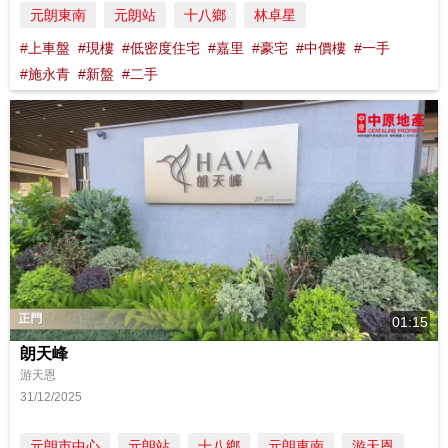
元朗東南
元朗站
十八鄉
林卓星
#上車盤
#現樓
#低密度住宅
#嘉里
#豪宅
#中價樓
#一手
#施永青
#新盤
#二手
01:15
朗天峰
游天恩
31/12/2025
元朗市中心
元朗站
十八鄉
元朗東南
游天恩