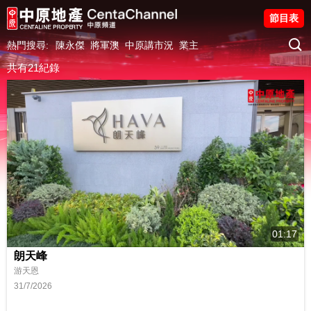
節目表
熱門搜尋:
陳永傑
將軍澳
中原講市況
業主
共有21紀錄
01:17
朗天峰
游天恩
31/7/2026