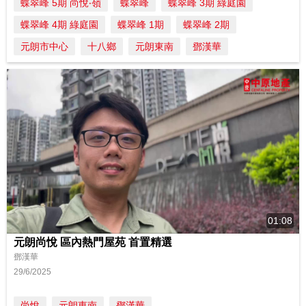
蝶翠峰 5期 尚悅‧嶺
蝶翠峰
蝶翠峰 3期 綠庭園
蝶翠峰 4期 綠庭園
蝶翠峰 1期
蝶翠峰 2期
元朗市中心
十八鄉
元朗東南
鄧漢華
01:08
元朗尚悅 區內熱門屋苑 首置精選
鄧漢華
29/6/2025
尚悅
元朗東南
鄧漢華