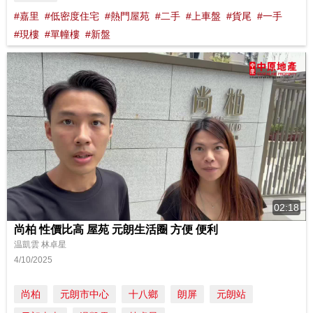
#嘉里
#低密度住宅
#熱門屋苑
#二手
#上車盤
#貨尾
#一手
#現樓
#單幢樓
#新盤
02:18
尚柏 性價比高 屋苑 元朗生活圈 方便 便利
温凱雲 林卓星
4/10/2025
尚柏
元朗市中心
十八鄉
朗屏
元朗站