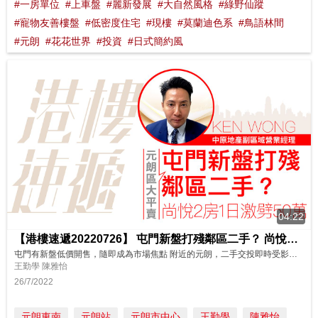
#一房單位
#上車盤
#麗新發展
#大自然風格
#綠野仙蹤
#寵物友善樓盤
#低密度住宅
#現樓
#莫蘭迪色系
#鳥語林間
#元朗
#花花世界
#投資
#日式簡約風
04:22
【港樓速遞20220726】 屯門新盤打殘鄰區二手？ 尚悅2房一日劈50萬
屯門有新盤低價開售，隨即成為市場焦點 附近的元朗，二手交投即時受影響 今集就請來當區代表，講講區內真實市況！ 嘉賓: KEN中原地產副區域營業經理 00:20 屯門新盤低價開售，打擊元朗二手交投 01:00 業主面對現實，「求賣」態度軟化 01:08 議價空間由月初2-3%，擴大至現時？% 01:38 減價盤增，有業主單日劈價9% 03:25新盤首次輪開售後，向隅客將回歸元...
王勤學 陳雅怡
26/7/2022
元朗東南
元朗站
元朗市中心
王勤學
陳雅怡