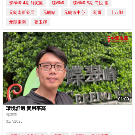
蝶翠峰 4期 綠庭園
蝶翠峰
蝶翠峰 5期 尚悅‧嶺
元朗南新發展
元朗站
元朗市中心
朗屏
十八鄉
元朗東南
張玉輝
01:00
環境舒適 實用率高
鄧漢華
31/7/2025