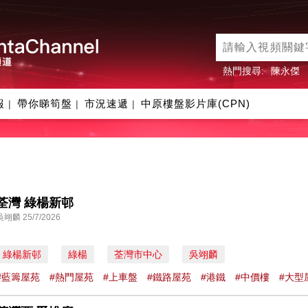
熱門搜尋:
陳永傑
報
帶你睇筍盤
市況速遞
中原樓盤影片庫(CPN)
|
|
|
荃灣 綠楊新邨
吳翊麟 25/7/2026
綠楊新邨
綠楊
荃灣市中心
吳翊麟
#藍籌屋苑
#熱門屋苑
#上車盤
#鐵路屋苑
#港鐵
#中價樓
#大型