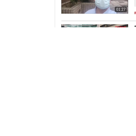
01:27
01:05
01:31