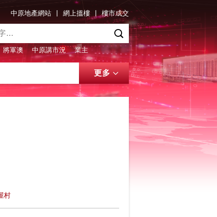
|
|
中原地產網站
網上搵樓
樓市成交
將軍澳
中原講市況
業主
更多
屋村