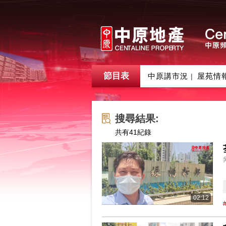
節目表
中原講市況
屋苑情
|
搜尋結果:
共有
41
紀錄
02:12