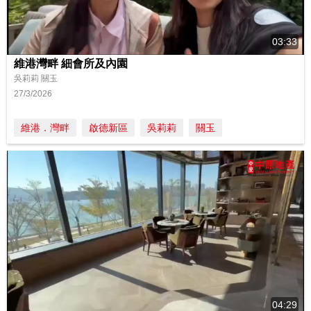
03:33
維港灣畔 細會所及內園
吳莉莉 關玉
27/3/2026
維港．灣畔
啟德新區
吳莉莉
關玉
04:29