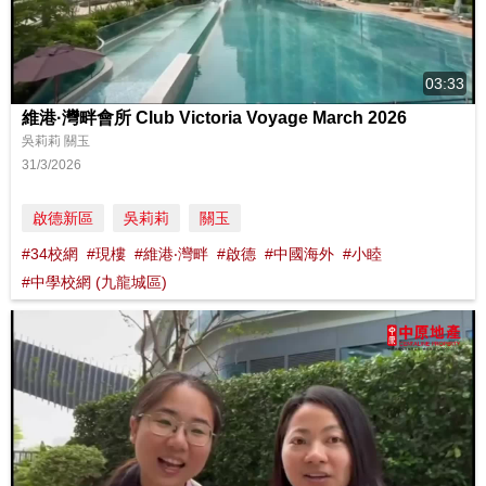
03:33
維港·灣畔會所 Club Victoria Voyage March 2026
吳莉莉 關玉
31/3/2026
啟德新區
吳莉莉
關玉
#34校網
#現樓
#維港‧灣畔
#啟德
#中國海外
#小睦
#中學校網 (九龍城區)