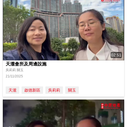
02:51
天瀧會所及周邊設施
吳莉莉 關玉
21/11/2025
天瀧
啟德新區
吳莉莉
關玉