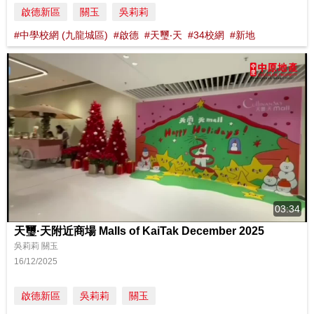
啟德新區
關玉
吳莉莉
#中學校網 (九龍城區)
#啟德
#天璽‧天
#34校網
#新地
03:34
天璽·天附近商場 Malls of KaiTak December 2025
吳莉莉 關玉
16/12/2025
啟德新區
吳莉莉
關玉