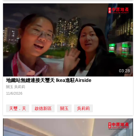
03:28
地鐵站無縫連接天璽天 Ikea進駐Airside
關玉 吳莉莉
11/6/2026
天璽．天
啟德新區
關玉
吳莉莉