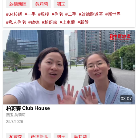
啟德新區
吳莉莉
關玉
#34校網
#一手
#現樓
#住宅
#二手
#啟德跑道區
#新世界
#私人住宅
#啟德
#柏蔚森
#上車盤
#新盤
03:07
柏蔚森 Club House
關玉 吳莉莉
25/7/2026
柏蔚森
啟德新區
關玉
吳莉莉