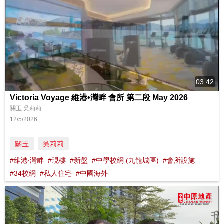
03:42
Victoria Voyage 維港•灣畔 會所 第二段 May 2026
關玉 吳莉莉
12/5/2026
關玉
吳莉莉
#維港‧灣畔
#現樓
#新盤
#中學校網 (九龍城區)
#會所設施
#34校網
#私人住宅
#中國海外