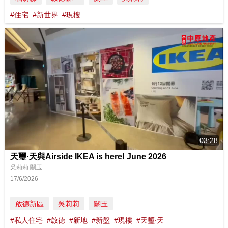
#住宅
#新世界
#現樓
03:28
天璽·天與Airside IKEA is here! June 2026
吳莉莉 關玉
17/6/2026
啟德新區
吳莉莉
關玉
#私人住宅
#啟德
#新地
#新盤
#現樓
#天璽‧天