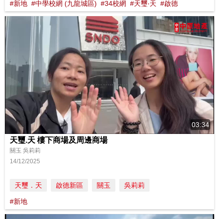
#新地
#中學校網 (九龍城區)
#34校網
#天璽‧天
#啟德
03:34
天璽.天 樓下商場及周邊商場
關玉 吳莉莉
14/12/2025
天璽．天
啟德新區
關玉
吳莉莉
#新地