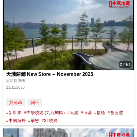
02:51
天瀧商鋪 New Store～ November 2025
吳莉莉 關玉
21/11/2025
吳莉莉
關玉
#新世界
#中學校網 (九龍城區)
#天瀧
#恒基
#啟德
#會德豐
#中國海外
#華懋
#34校網