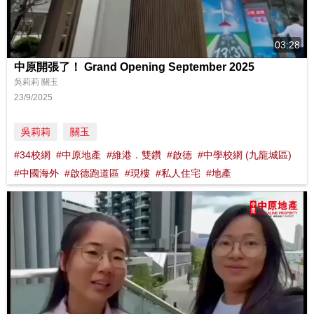
03:28
中原開張了！ Grand Opening September 2025
吳莉莉 關玉
23/9/2025
吳莉莉
關玉
#34校網
#中原地產
#維港．雙鑽
#啟德
#中學校網 (九龍城區)
#中國海外
#啟德跑道區
#現樓
#私人住宅
#地產