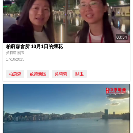
03:34
柏蔚森會所 10月1日的煙花
吳莉莉 關玉
17/10/2025
柏蔚森
啟德新區
吳莉莉
關玉