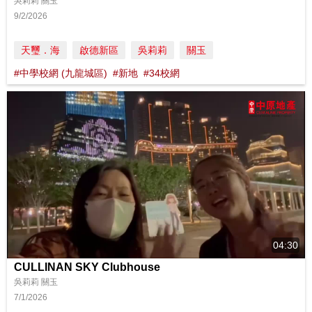
吳莉莉 關玉
9/2/2026
天璽．海
啟德新區
吳莉莉
關玉
#中學校網 (九龍城區)
#新地
#34校網
04:30
CULLINAN SKY Clubhouse
吳莉莉 關玉
7/1/2026