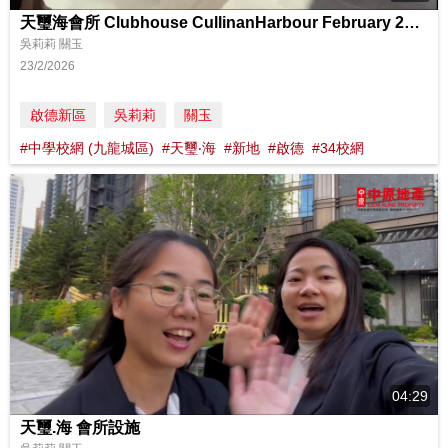
天璽海會所 Clubhouse CullinanHarbour February 2026
吳莉莉 關玉
23/2/2026
啟德新區
吳莉莉
關玉
#中學校網 (九龍城區)
#天璽‧海
#新地
#啟德
#34校網
04:29
天璽.海 會所設施