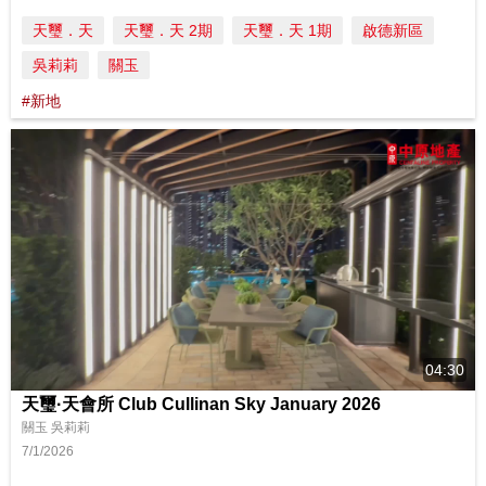
天璽．天
天璽．天 2期
天璽．天 1期
啟德新區
吳莉莉
關玉
#新地
04:30
天璽·天會所 Club Cullinan Sky January 2026
關玉 吳莉莉
7/1/2026