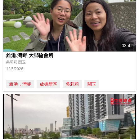
03:42
維港.灣畔 大郵輪會所
吳莉莉 關玉
12/5/2026
維港．灣畔
啟德新區
吳莉莉
關玉