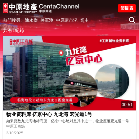
節目表
熱門搜尋:
陳永傑
將軍澳
中原講市況
業主
共有1紀錄
00:51
物业资料库 亿京中心 九龙湾 宏光道1号
如果要数九龙湾地标商厦，亿京中心绝对是其中之一，物业座落宏光道一号，和企业广场、MEGABOX等等为邻。片段内有更多详细资料，马上收看！ 更多物业资料 亿京中心A座： https://oir.centanet.com/property/office/kowloon-kowloon-bay-billion-centre-tower-a/detail/69f2679f-6605-43ef-afd4-...
中原工商舖
3/10/2025