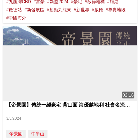
#九龍灣CBD
#富豪
#新盤2024
#豪宅
#啟德地標
#維港
#啟德站
#新發展區
#起動九龍東
#新世界
#啟德
#尊貴地段
#中國海外
02:16
【帝景園】傳統一綫豪宅 背山面 海優越地利 社會名流核心圈 # DynastyCourt 影片來源 : FINANCE 730
3/5/2024
帝景園
中半山