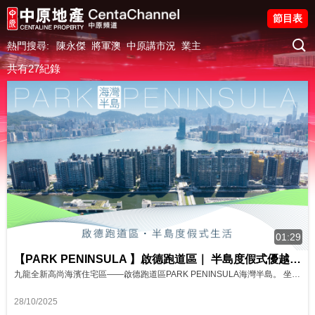
節目表
熱門搜尋:
陳永傑
將軍澳
中原講市況
業主
共有27紀錄
01:29
【PARK PENINSULA 】啟德跑道區｜ 半島度假式優越地段 影片來源 : FINANCE 730
九龍全新高尚海濱住宅區——啟德跑道區PARK PENINSULA海灣半島。 坐擁銀幕式維港煙花盛景與約11公里延綿海濱長廊，配備全長約1.4公里空中花園及規劃中的啟德智慧綠色集體運輸系統。 獅子山下，集活力、機遇與半島度假式生活於一身，PARK PENINSULA海灣半島實現更廣闊未來。
28/10/2025