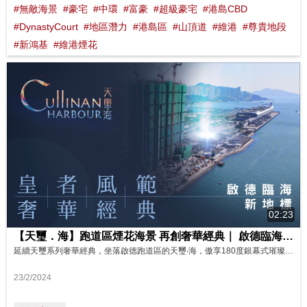
#無敵海景
#豪宅
#中環
#富豪
#超級豪宅
#港島CBD
#DynastyCourt
#地區潛力
#港島區
#山頂道
#維港
#尊貴地段
#新鴻基
#維港煙花
02:23
【天璽．海】跑道區煙花海景 再創奢華經典｜ 啟德臨海段豪宅 影片來源 : FINANCE 730
延續天璽系列奢華經典，坐落啟德跑道區的天璽‧海，傲享180度銀幕式璀璨維港海景，盡顯地王價值。 天璽‧海第1期提供256伙，間隔涵蓋2至4房，主打4房大單位，另設特色單位。項目地段優越，前臨180度銀幕式璀璨維港海景，盡見地王氣派。 配合政府的「起動九龍東」發展計劃，啟德將成為新興商貿區，大型基建陸續進駐，為居民打造更完善社區。
23/2/2024