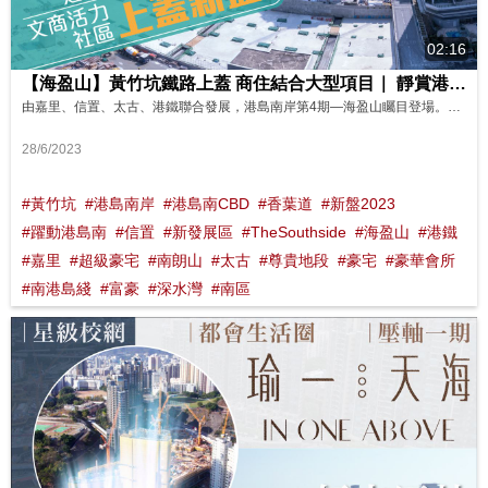
02:16
【海盈山】黃竹坑鐵路上蓋 商住結合大型項目｜ 靜賞港島南岸之美 影片來源 : FINANCE 730
由嘉里、信置、太古、港鐵聯合發展，港島南岸第4期—海盈山矚目登場。坐落黃竹坑站上蓋，配合政府「躍動港島南」計劃，區內發展潛力指日可待。 海盈山共有2座，提供800伙，實用面積由351至2,291平方呎，間隔涵蓋1至4房。項目分為4A﹑4B期發展，分別涉及432及368伙，會先推出4A期應市，海盈山4A期實用面積由351至1,847平方呎，部分單位可以望到南朗山山景，或者綠化內園景色。 ...
28/6/2023
#黃竹坑
#港島南岸
#港島南CBD
#香葉道
#新盤2023
#躍動港島南
#信置
#新發展區
#TheSouthside
#海盈山
#港鐵
#嘉里
#超級豪宅
#南朗山
#太古
#尊貴地段
#豪宅
#豪華會所
#南港島綫
#富豪
#深水灣
#南區