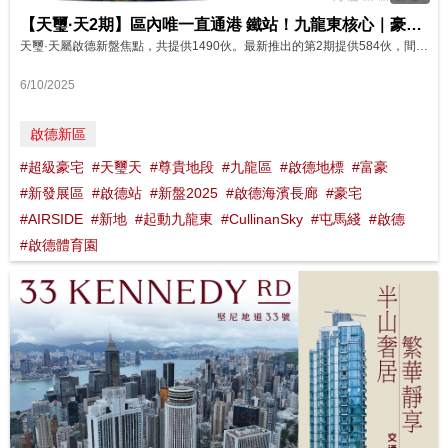
【天璽·天2期】區內唯一直通港 鐵站！九龍東核心｜豪華會所＋ 交通＋配套全面睇 影片來源 : FINANCE 730
天璽·天屬啟德新盤焦點，共提供1490伙。最新推出的第2期提供584伙，間隔由開放式至四房。住戶專享逾10萬平方呎豪華會所，包括無邊際泳池、宴會廳﹑綠化園林等設施。 項目為九龍東核心住宅，是區內唯一直通港鐵啟德站樓盤，兼具一線三隧優勢；同時配備大型商場及綠色環境，鄰近啟德體育園及坐擁名校網，盡享區內便利與潛力。
6/10/2025
啟德新區
#超級豪宅
#天璽天
#尊貴地段
#九龍區
#啟德地標
#富豪
#新發展區
#啟德站
#新盤2025
#啟德海濱長廊
#豪宅
#AIRSIDE
#新地
#起動九龍東
#CullinanSky
#屯馬綫
#啟德
#啟德體育園