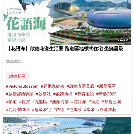
02:26
【花語海】啟德花漾生活圈 跑道區地標式住宅 坐擁星級名校交通網 影片來源 : FINANCE 730
30/5/2025
啟德新區
#VictoriaBlossom
#起動九龍東
#啟德海濱長廊
#新發展區
#啟德郵輪碼頭
#啟德站
#啟德地標
#尊貴地段
#新盤2025
#豪宅
#長實
#九龍區
#無敵海景
#花語海
#維港
#都會公園
#九龍灣CBD
#超級豪宅
#啟德
#屯馬綫
#富豪
#維港煙花