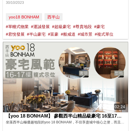
30/10/2023
yoo18 BONHAM
西半山
#單幢式物業
#運誠發展
#超級豪宅
#尊貴地段
#豪宅
#君悅發展
#半山豪宅
#富豪
#般咸道
#城市景
#複式單位
02:24
【yoo 18 BONHAM】 參觀西半山精品級豪宅 16至17樓連裝修複式單位 ｜品味理想家居
坐落西半山極優越地段的yoo 18 BONHAM，不但享盡城中核心之便，而且居高臨下，能時刻感受到半山豪宅氣派。 今次參觀的單位是16至17樓，連裝修複式單位，實用面積2,499平方呎。單位經著名室內設計師匠心佈置，用料上乘，在繁華城市中，打造出恬謐舒適的家居，盡見低調奢華。