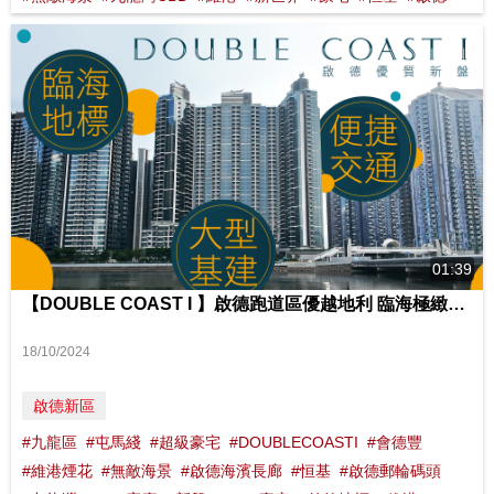
01:39
【DOUBLE COAST I 】啟德跑道區優越地利 臨海極緻景觀 綠色活力潛力社區 影片來源 : FINANCE 730
18/10/2024
啟德新區
#九龍區
#屯馬綫
#超級豪宅
#DOUBLECOASTI
#會德豐
#維港煙花
#無敵海景
#啟德海濱長廊
#恒基
#啟德郵輪碼頭