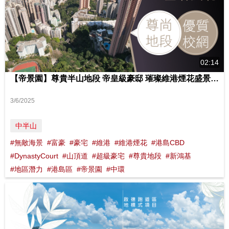
02:14
【帝景園】尊貴半山地段 帝皇級豪邸 璀璨維港煙花盛景 影片來源 : FINANCE 730
3/6/2025
中半山
#無敵海景
#富豪
#豪宅
#維港
#維港煙花
#港島CBD
#DynastyCourt
#山頂道
#超級豪宅
#尊貴地段
#新鴻基
#地區潛力
#港島區
#帝景園
#中環