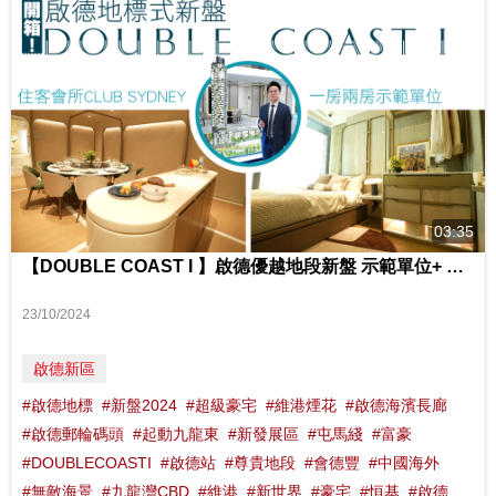
03:35
【DOUBLE COAST I 】啟德優越地段新盤 示範單位+ 住客會所曝光｜品味都會生活姿彩
23/10/2024
啟德新區
#啟德地標
#新盤2024
#超級豪宅
#維港煙花
#啟德海濱長廊
#啟德郵輪碼頭
#起動九龍東
#新發展區
#屯馬綫
#富豪
#DOUBLECOASTI
#啟德站
#尊貴地段
#會德豐
#中國海外
#無敵海景
#九龍灣CBD
#維港
#新世界
#豪宅
#恒基
#啟德