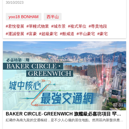
30/10/2023
yoo18 BONHAM
西半山
#君悅發展
#單幢式物業
#城市景
#複式單位
#尊貴地段
#運誠發展
#富豪
#超級豪宅
#般咸道
#半山豪宅
#豪宅
02:31
BAKER CIRCLE‧ GREENWICH 旗艦級必嘉坊項目 罕有市區核心 新盤 影片來源 : FINANCE 730
紅磡作為南九龍的交通樞紐，是不少人心儀的居住地點。然而區內新盤供應不多，一盤難求。旗艦級必嘉坊項目的最新一期，BAKER CIRCLE‧GREENWICH，就是進駐紅磡的絕佳機會！ BAKER CIRCLE‧GREENWICH提供278伙，間隔涵蓋開放式至3房，另設特色戶，實用面積由191至749平方呎，戶型多元化，切合不同買家需要。 完善的交通網絡和社區配套，配合區內的重建及擬建項目...