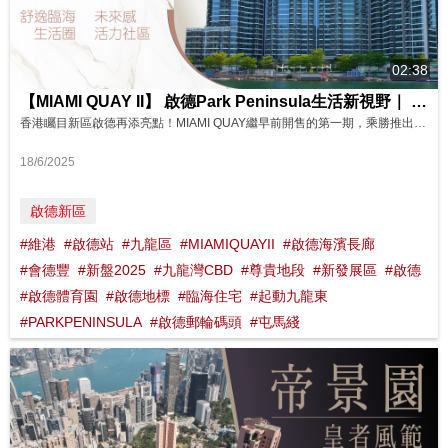
02:38
【MIAMI QUAY II】 啟德Park Peninsula生活新視野｜ 璀璨海景 影片來源 : FINANCE 730
香港矚目新區啟德再添亮點！MIAMI QUAY繼早前開售的第一期，乘勝推出第二期！實用面積由251至1,426平方呎，提供開放式至4房間隔。 項目自設7.5萬呎豪華會所，並且毗鄰11公里海濱長廊，生活休閒一流！交通亦相當便利，迅接九龍灣商貿區，未來更連接綠色運輸系統，更有名校網加持，立即探索這片活力新都會！
18/6/2025
啟德新區
#維港
#啟德站
#九龍區
#MIAMIQUAYII
#啟德海濱長廊
#會德豐
#新盤2025
#九龍灣CBD
#尊貴地段
#新發展區
#啟德
#啟德體育園
#啟德地標
#臨海住宅
#起動九龍東
#PARKPENINSULA
#啟德郵輪碼頭
#屯馬綫