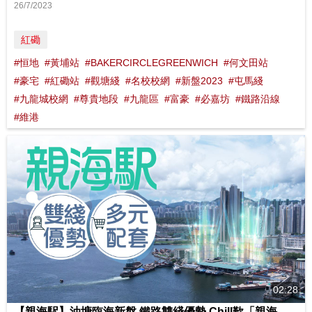
26/7/2023
紅磡
#恒地
#黃埔站
#BAKERCIRCLEGREENWICH
#何文田站
#豪宅
#紅磡站
#觀塘綫
#名校校網
#新盤2023
#屯馬綫
#九龍城校網
#尊貴地段
#九龍區
#富豪
#必嘉坊
#鐵路沿線
#維港
02:28
【親海駅】油塘臨海新盤 鐵路雙綫優勢 Chill歎「親海」生活環境｜ 影片來源 : FINANCE 730