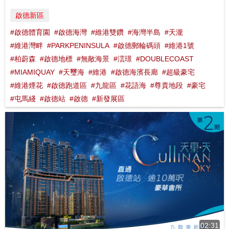
啟德新區
#啟德體育園
#啟德海灣
#維港雙鑽
#海灣半島
#天瀧
#維港灣畔
#PARKPENINSULA
#啟德郵輪碼頭
#維港1號
#柏蔚森
#啟德地標
#無敵海景
#澐璟
#DOUBLECOAST
#MIAMIQUAY
#天璽海
#維港
#啟德海濱長廊
#超級豪宅
#維港煙花
#啟德跑道區
#九龍區
#花語海
#尊貴地段
#豪宅
#屯馬綫
#啟德站
#啟德
#新發展區
02:31