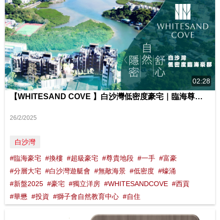
02:28
【WHITESAND COVE 】白沙灣低密度豪宅｜臨海尊貴 地段 享受山水間無窮樂趣 影片來源 : FINANCE 730
26/2/2025
白沙灣
#臨海豪宅
#換樓
#超級豪宅
#尊貴地段
#一手
#富豪
#分層大宅
#白沙灣遊艇會
#無敵海景
#低密度
#蠔涌
#新盤2025
#豪宅
#獨立洋房
#WHITESANDCOVE
#西貢
#華懋
#投資
#獅子會自然教育中心
#自住