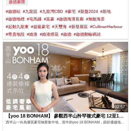
啟德新區
#啟德站
#九龍區
#九龍灣CBD
#豪宅
#新盤2024
#新地
#啟德地標
#屯馬綫
#富豪
#啟德海濱長廊
#無敵海景
#起動九龍東
#超級豪宅
#天璽海
#新發展區
#CullinanHarbour
#尊貴地段
#維港
#維港煙花
#啟德
#啟德郵輪碼頭
02:57
【yoo 18 BONHAM】 參觀西半山矝罕複式豪宅 12至15樓時尚氣派連裝修單位 ｜顯赫優越地段
西半山一向為優質豪宅物業集中地，當中的yoo 18 BONHAM，踞於優越地段，吸引不少名流雅士進駐。 今次介紹的單位為yoo 18 BONHAM 12至15樓的連裝修複式單位，實用面積2,499平方呎，屬4房4套間隔。單位設計時尚奢華，而且處處充滿巧思，打造出型格舒適的理想生活國度。