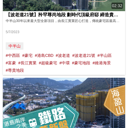
02:32
【波老道21號】矝罕尊尚地段 劃時代頂級府邸 締造貴族級非凡經典 影片來源 : FINANCE 730
中半山30年以來最大型全新項目，由長江實業匠心打造，傳統豪宅區最高點，劃時代頂級府邸—波老道21號。傲踞百年經典地段，精心雕琢，價值不言而喻。 波老道21號第一期提供115伙，實用面積為2,075至3,378平方尺，擁有超過38呎高的基座、一字排開，囊括半山霧線之下遼闊景致。將蔥翠山景﹑維港海景，一一掌握。 極具價值地段，擁有無可比擬的繁華盛景，以及頂尖名校校網，波老道21號，打造尊貴...
5/7/2023
中半山
#中西區
#豪宅
#港島CBD
#波老道
#波老道21號
#半山區
#富豪
#長江實業
#超級豪宅
#中環
#豪宅地段
#維港海景
#尊貴地段