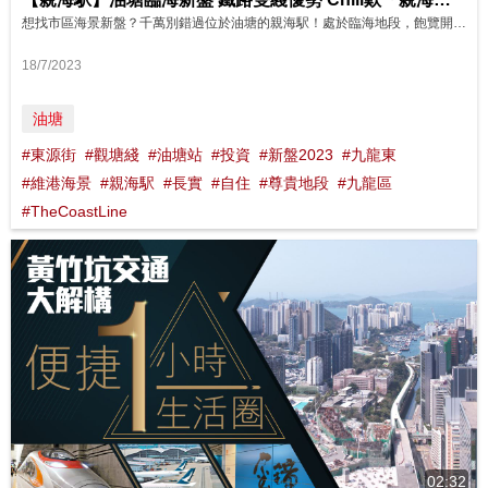
想找市區海景新盤？千萬別錯過位於油塘的親海駅！處於臨海地段，飽覽開揚維港海景，景色宜人。 親海駅共提供886伙，率先推出的第二期涉及658伙，間隔涵蓋開放式至3房，實用面積由210至723平方呎，相當適合中、小型家庭。 油塘無論交通﹑民生配套都相當齊全，加上區內用地將逐步發展為住宅，更能完善地區發展，物業升值潛力無可限量！
18/7/2023
油塘
#東源街
#觀塘綫
#油塘站
#投資
#新盤2023
#九龍東
#維港海景
#親海駅
#長實
#自住
#尊貴地段
#九龍區
#TheCoastLine
02:32