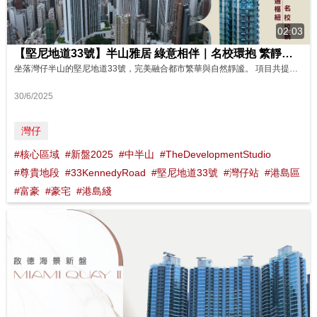
02:03
【堅尼地道33號】半山雅居 綠意相伴｜名校環抱 繁靜相融｜ 尊尚會所 充盈生活 影片來源 : FINANCE 730
坐落灣仔半山的堅尼地道33號，完美融合都市繁華與自然靜謐。 項目共提供71伙，戶型涵蓋1至3房，另有設私人平台的頂層複式單位，實用面積360至1,562平方呎，部分向南高層享開揚山景。 住戶專享會所設施，步行約6分鐘達灣仔站，周邊名校林立，生活配套一應俱全。而且寶雲道健身徑、香港公園亦近在咫尺，住戶可以隨時享受綠意生活。
30/6/2025
灣仔
#核心區域
#新盤2025
#中半山
#TheDevelopmentStudio
#尊貴地段
#33KennedyRoad
#堅尼地道33號
#灣仔站
#港島區
#富豪
#豪宅
#港島綫