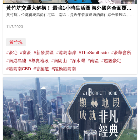
黃竹坑交通大解構！ 最強1小時生活圈 海外國內全面覆蓋 #港島南岸 影片來源 : FINANCE 730
黃竹坑，位處傳統高尚住宅區—南區，是近年發展迅速的商住綜合發展區。不但擁有寧靜優質環境，交通亦相當便利！ 自港鐵南港島綫通車，黃竹坑交通網絡進一步升級。透過港鐵出行，無論是港九新界﹑國內，甚至是海外，都能夠迅速接軌。 優越豪宅地段，加上全面的便捷交通網，令黃竹坑如虎添翼，成為更具價值的宜居國度。
11/7/2023
黃竹坑
#豪宅
#富豪
#新發展區
#港島南岸
#TheSouthside
#豪華會所
#南港島綫
#尊貴地段
#南朗山
#深水灣
#南區
#超級豪宅
#港島南CBD
#香葉道
#躍動港島南