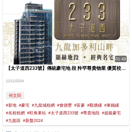
01:48
【太子道西233號】傳統豪宅地 段 矝罕尊貴物業 優質校網﹑ 高端生活兼備 影片來源 : FINANCE 730
12/11/2024
何文田
#新地
#豪宅
#九龍城校網
#會德豐
#富豪
#觀塘綫
#東鐵綫
#名校校網
#旺角東站
#太子道西233號
#尊貴地段
#超級豪宅
#九龍區
#新盤2024