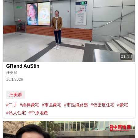
01:18
GRand AuStin
汪美群
16/1/2026
汪美群
#二手
#經典豪宅
#市區豪宅
#市區鐵路盤
#低密度住宅
#豪宅
#私人住宅
#中原地產