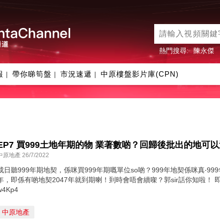
熱門搜尋:
陳永傑
報
帶你睇筍盤
市況速遞
中原樓盤影片庫(CPN)
|
|
|
EP7 買999土地年期的物 業著數啲？回歸後批出的地可以過
中原地產 26/7/2022
成日聽999年期地契，係咪買999年期嘅單位so啲？999年地契係咪真‧99
年，即係有啲地契2047年就到期喇！到時會唔會續㗎？郭sir話你知啦！ 即睇精選99
w4Kp4
中原地產