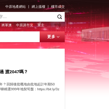
|
|
中原地產網站
網上搵樓
樓市成交
將軍澳
中原講市況
業主
更多
 渡2047嗎？
9年 ? 回歸後批嘅地由批地起計年期50
9年地契筍盤：https://bit.ly/3z