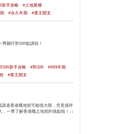
IR新手攻略
#土地業權
年期
#永久年期
#業主開支
齊聽吓郭SIR點講啦！
郭SIR新手攻略
#郭SIR
#999年期
稅
#業主開支
議員講過香港嘅地契可能係大限，究竟係咩
，一齊了解香港嘅土地契約係點啦！↓↓