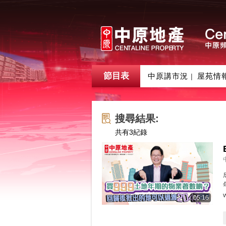
節目表
中原講市況
屋苑情
|
搜尋結果:
共有
3
紀錄
05:16