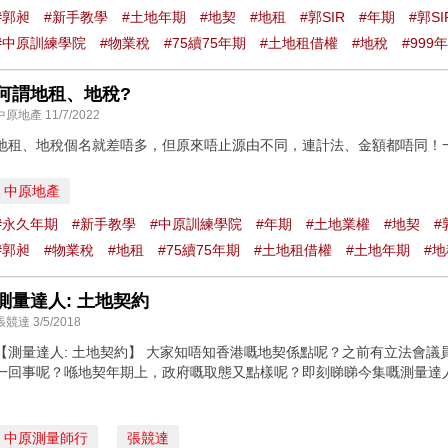
#郭昶
#新手教學
#土地年期
#地契
#地租
#郭SIR
#年期
#郭S
#中原訓練學院
#物業稅
#75續75年期
#土地租借權
#地稅
#999
何謂地租、地稅?
中原地產 11/7/2022
地租、地稅個名就差唔多，但原來唔止源由不同，連計法、金額都唔同！一
中原地產
#永久年期
#新手教學
#中原訓練學院
#年期
#土地業權
#地契
#
#郭昶
#物業稅
#地租
#75續75年期
#土地租借權
#土地年期
#地
測量達人: 土地契約
張競達 3/5/2018
【測量達人: 土地契約】 大家知唔知香港嘅地契係點呢？之前有立法會
一回事呢？喺地契年期上，政府嘅取態又點樣呢？即刻睇睇今集嘅測量達人
↓
中原測量師行
張競達