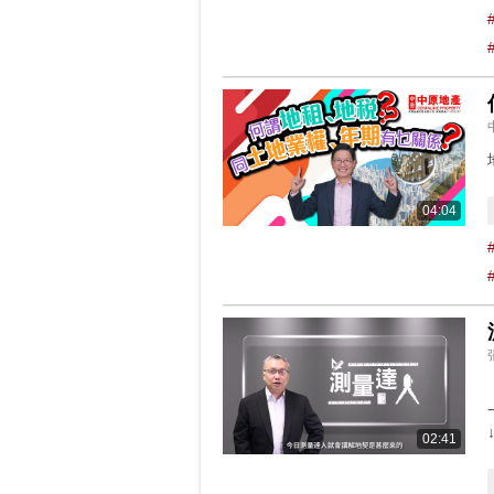
04:04
02:41