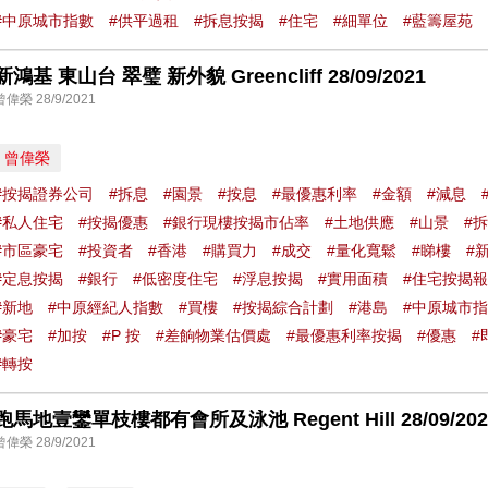
#中原城市指數
#供平過租
#拆息按揭
#住宅
#細單位
#藍籌屋苑
新鴻基 東山台 翠璧 新外貌 Greencliff 28/09/2021
曾偉榮 28/9/2021
曾偉榮
#按揭證券公司
#拆息
#園景
#按息
#最優惠利率
#金額
#減息
#私人住宅
#按揭優惠
#銀行現樓按揭市佔率
#土地供應
#山景
#
#市區豪宅
#投資者
#香港
#購買力
#成交
#量化寬鬆
#睇樓
#
#定息按揭
#銀行
#低密度住宅
#浮息按揭
#實用面積
#住宅按揭
#新地
#中原經紀人指數
#買樓
#按揭綜合計劃
#港島
#中原城市
#豪宅
#加按
#P 按
#差餉物業估價處
#最優惠利率按揭
#優惠
#
#轉按
跑馬地壹鑾單枝樓都有會所及泳池 Regent Hill 28/09/202
曾偉榮 28/9/2021