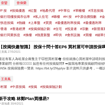
壹鑾
曾偉榮
#P 按
#按揭優惠
#紅盤
#地產代理
#中單位
#單幢樓
#浮息按揭
#銀行現樓按揭市佔率
#私人住宅
#睇樓
#H 按
#中原估價指數
#
#拆息按揭
#熱錢
#上車盤
#買賣
#最優惠利率按揭
#最優惠利率
#香港
#香港經濟
#按揭保險計劃
#住宅
#投資者
#宗數
#新晉屋
#銀行同業拆息
#換樓
#熱賣新盤
#即供
#會所設施
#買樓
#細單
【按揭快趣智識】 按保十問十答EP6 買村屋可申請按保嗎? (26
王美鳳 27/5/2021
最近有客人為咗屋企兩隻主子🐱想買村屋🏘️ 但佢就擔心買村屋申請唔到按保
專業顧問 分析啦👂🏻🧑🏻‍💻 如您有任何按揭疑問❓ ➡搵我地專業按揭顧問傾傾呀❗ 按揭
nNSk 按揭保險費一覽表: https://bit.ly/2NypIyv 影片資料只供參考，
王美鳳
#村屋
#中原按揭
#按揭
#按揭保險計劃
新手攻略 林鄭Plan買樓易?
中原地產 30/4/2021