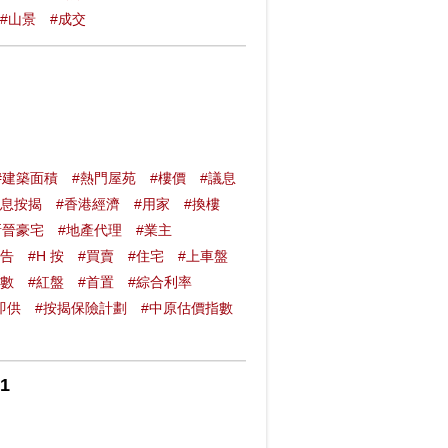
#山景
#成交
#建築面積
#熱門屋苑
#樓價
#議息
拆息按揭
#香港經濟
#用家
#換樓
新晉豪宅
#地產代理
#業主
報告
#H 按
#買賣
#住宅
#上車盤
指數
#紅盤
#首置
#綜合利率
即供
#按揭保險計劃
#中原估價指數
1