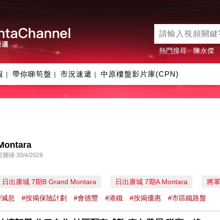
熱門搜尋:
陳永傑
報
帶你睇筍盤
市況速遞
中原樓盤影片庫(CPN)
|
|
|
Montara
官圓禧 30/4/2026
日出康城 7期B Grand Montara
日出康城 7期A Montara
將
#減息
#按揭保險計劃
#會德豐
#港鐵
#按揭優惠
#市區鐵路盤