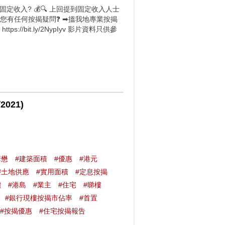
定收入? 💰🔍 上回提到固定收入人士
如您有任何按揭疑問❓ ➡搵我地專業按揭
tps://bit.ly/2NypIyv 影片資料只供參
2021)
華懋
#建築面積
#優惠
#港元
#土地供應
#實用面積
#定息按揭
價
#港島
#業主
#住宅
#睇樓
#銀行現樓按揭市佔率
#首置
#按揭優惠
#住宅按揭報告