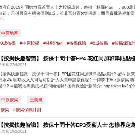
政府自2019年開始放寬首置人士之按揭成數，俗稱「林鄭Plan」，900萬
無錯，只係最高有機會借到9成，並非百分百❌💯保證，而且審批過程相
✅！
中原地產
#9成按揭
#中原按揭
#林鄭Plan
#按揭保險
#8成按揭
#按揭保險
【按揭快趣智識】 按保十問十答EP4 花紅同加班津貼點樣計? (2
王美鳳 27/4/2021
【按揭快趣智識．按保十問十答】EP4️⃣花紅同加班津貼點樣計? 💰🔍 原
補水🕰️ 呢啲收入又可唔可以計入入息申請按保呢? 一陣睇下#中原按揭 嘅專業顧問
疑問❓ ➡搵我地專業按揭顧問傾傾呀❗ 按揭保險計劃簡介: https://bit.ly/3qXnNS
中原按揭
王美鳳
#按揭
#按揭保險計劃
王美鳳 19/3/2021