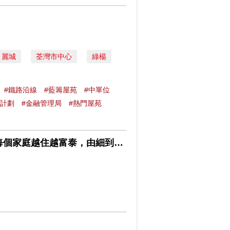
麗城
荃灣市中心
綠楊
#鐵路沿線
#藍籌屋苑
#中單位
險計劃
#金融管理局
#熱門屋苑
綠楊新邨 規劃師眼中市民對社區的居住需要 風水寶地令每個家庭越住越富泰，由細到大也樂其中