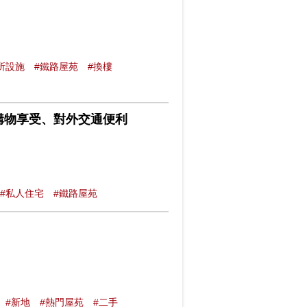
所設施
#鐵路屋苑
#換樓
購物享受、對外交通便利
#私人住宅
#鐵路屋苑
#新地
#熱門屋苑
#二手