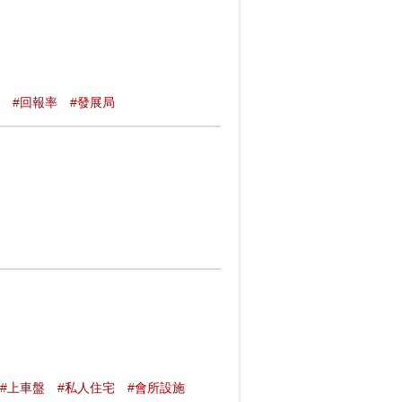
#回報率
#發展局
#上車盤
#私人住宅
#會所設施