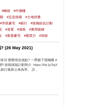
#轉按
#中價樓
金額
#定息按揭
#土地供應
#市區豪宅
#銀行
#按揭綜合計劃
苑
#首置
#港島
#實用面積
位
#新晉豪宅
#購買力
#加按
 May 2021)
🧐 實際情況係點? 一齊聽下我哋嘅 #
保險計劃簡介: https://bit.ly/3qX
一概以銀行最新公佈為準。 詳...