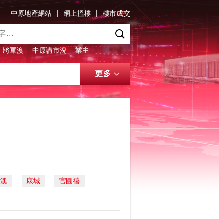
|
|
中原地產網站
網上搵樓
樓市成交
將軍澳
中原講市況
業主
更多
軍澳
康城
官圓禧