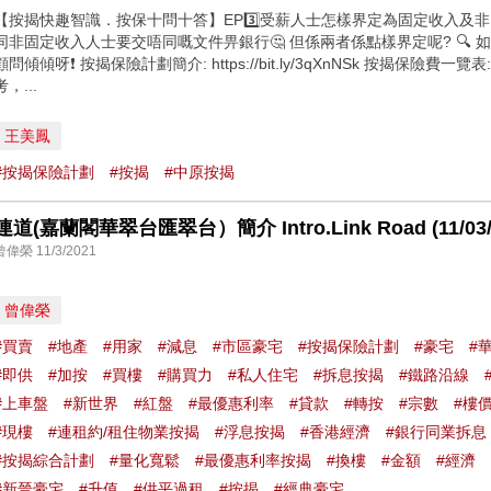
【按揭快趣智識．按保十問十答】EP3️⃣受薪人士怎樣界定為固定收入及非固
同非固定收入人士要交唔同嘅文件畀銀行🤔 但係兩者係點樣界定呢? 🔍 
顧問傾傾呀❗ 按揭保險計劃簡介: https://bit.ly/3qXnNSk 按揭保險費一覽表: ht
考，...
王美鳳
#按揭保險計劃
#按揭
#中原按揭
連道(嘉蘭閣華翠台匯翠台）簡介 Intro.Link Road (11/03/
曾偉榮 11/3/2021
曾偉榮
#買賣
#地產
#用家
#減息
#市區豪宅
#按揭保險計劃
#豪宅
#
#即供
#加按
#買樓
#購買力
#私人住宅
#拆息按揭
#鐵路沿線
#上車盤
#新世界
#紅盤
#最優惠利率
#貸款
#轉按
#宗數
#樓
#現樓
#連租約/租住物業按揭
#浮息按揭
#香港經濟
#銀行同業拆息
#按揭綜合計劃
#量化寬鬆
#最優惠利率按揭
#換樓
#金額
#經濟
#新晉豪宅
#升值
#供平過租
#按揭
#經典豪宅