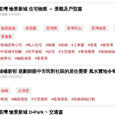
荃灣 愉景新城 住宅物業 ～ 景觀及戶型篇
黃逸羲 1/3/2022
愉景新城
荃景圍
荃灣西
荃灣半山
荃灣海濱
黃逸羲
#按揭證券公司
#私人住宅
#換樓
#按揭
#上車盤
#首置
#新世界
#中原城市指數
#供平過租
#住宅
#大型屋村
#香港興業
#按揭保
#細單位
#鐵路屋苑
#新界西
丘漢雲 25/2/2022
綠楊
丘漢雲
#商場
#鐵路屋苑
#大型屋村
#藍籌屋苑
#按揭保險計劃
荃灣 愉景新城 D•Park ~ 交通篇