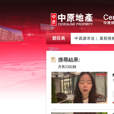
節目表
中原講市況
屋苑情
|
搜尋結果:
共有
22
紀錄
02:01