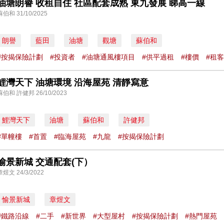
油塘朗譽 收租自住 社區配套成熟 東九發展 睇高一線
蘇伯和 31/10/2025
朗譽
藍田
油塘
觀塘
蘇伯和
#按揭保險計劃
#投資者
#油塘通風樓項目
#供平過租
#樓價
#租客
鯉灣天下 油塘環境 沿海屋苑 清靜寫意
蘇伯和 許健邦 26/10/2023
鯉灣天下
油塘
蘇伯和
許健邦
#單幢樓
#首置
#臨海屋苑
#九龍
#按揭保險計劃
愉景新城 交通配套(下）
章煜文 24/3/2022
愉景新城
章煜文
#鐵路沿線
#二手
#新世界
#大型屋村
#按揭保險計劃
#熱門屋苑