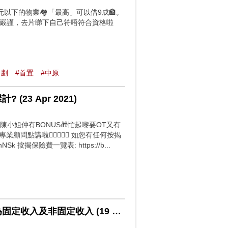
元以下的物業🏘「最高」可以借9成🏦。
當嚴謹，去片睇下自己符唔符合資格啦
計劃
#首置
#中原
3 Apr 2021)
來陳小姐仲有BONUS🎁忙起嚟要OT又有
點講啦👂🏻🧑🏻‍💻 如您有任何按揭
k 按揭保險費一覽表: https://b...
【按揭快趣智識】 按保十問十答EP3受薪人士 怎樣界定為固定收入及非固定收入 (19 Mar 2021)