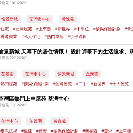
黃逸羲 18/1/2022
愉景新城
荃灣市中心
黃逸羲
#住宅
#藍籌屋苑
#上車盤
#新世界
#中單位
#按揭保險計劃
#會
#香港興業
#私人住宅
#熱門屋苑
#供平過租
愉景新城 天幕下的居住情懷！ 設計師筆下的生活追求、
丘漢雲 22/12/2021
荃景圍
荃灣市中心
愉景新城
丘漢雲
#熱門屋苑
#按揭保險計劃
#藍籌屋苑
#二手
#新世界
#十大屋苑
荃灣區熱門上車屋苑 荃灣中心
黃逸羲 17/12/2021
荃灣中心
荃景圍
黃逸羲
#定息按揭
#重建
#買賣
#按揭保險計劃
#新界西
#需求
#上車盤