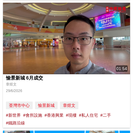
01:54
愉景新城 6月成交
章煜文
29/6/2026
荃灣市中心
愉景新城
章煜文
#新世界
#會所設施
#香港興業
#現樓
#私人住宅
#二手
#鐵路沿線