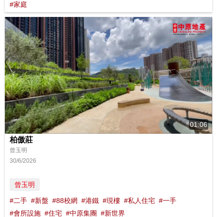
#家庭
01:06
柏傲莊
曾玉明
30/6/2026
曾玉明
#二手
#新盤
#88校網
#港鐵
#現樓
#私人住宅
#一手
#會所設施
#住宅
#中原集團
#新世界