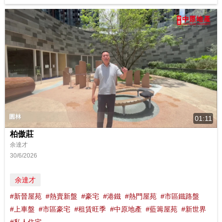
01:11
柏傲莊
余達才
30/6/2026
余達才
#新晉屋苑
#熱賣新盤
#豪宅
#港鐵
#熱門屋苑
#市區鐵路盤
#上車盤
#市區豪宅
#租賃旺季
#中原地產
#藍籌屋苑
#新世界