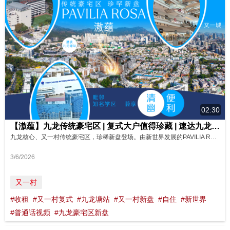
02:30
【滶蕴】九龙传统豪宅区 | 复式大户值得珍藏 | 速达九龙塘港铁站 （普通话） 影片来源:FINANCE 730
九龙核心、又一村传统豪宅区，珍稀新盘登场。由新世界发展的PAVILIA ROSA 滶蕴，不但延续PAVILIA系列的口碑，更邀得瑰丽酒店(Rosewood) 御用设计师Lillian Wu 精心设计，锐意打造超级豪宅。 滶蕴主打特色豪宅，3房、4房及复式户型占约六成，气派华丽。 滶蕴兼享清幽环境与出行便利，步行到九龙塘港铁站，只需约7分钟，无论往返港九或内地口岸，都轻松便捷，更可接轨「南金融、...
3/6/2026
又一村
#收租
#又一村复式
#九龙塘站
#又一村新盘
#自住
#新世界
#普通话视频
#九龙豪宅区新盘