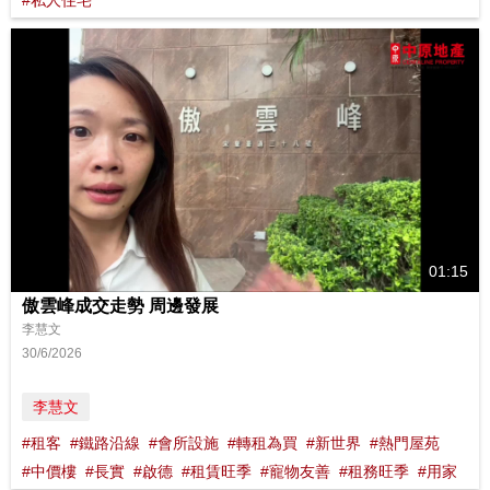
#私人住宅
01:15
傲雲峰成交走勢 周邊發展
李慧文
30/6/2026
李慧文
#租客
#鐵路沿線
#會所設施
#轉租為買
#新世界
#熱門屋苑
#中價樓
#長實
#啟德
#租賃旺季
#寵物友善
#租務旺季
#用家