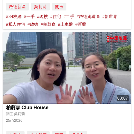
啟德新區
吳莉莉
關玉
#34校網
#一手
#現樓
#住宅
#二手
#啟德跑道區
#新世界
#私人住宅
#啟德
#柏蔚森
#上車盤
#新盤
03:07
柏蔚森 Club House
關玉 吳莉莉
25/7/2026