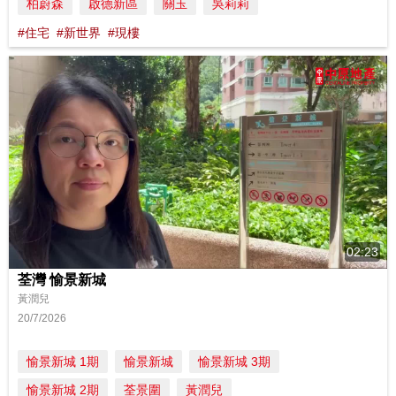
柏蔚森
啟德新區
關玉
吳莉莉
#住宅
#新世界
#現樓
02:23
荃灣 愉景新城
黃潤兒
20/7/2026
愉景新城 1期
愉景新城
愉景新城 3期
愉景新城 2期
荃景圍
黃潤兒