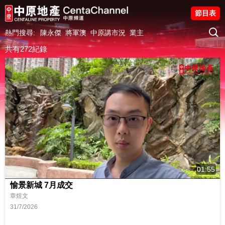
節目表
熱門搜尋:
陳永傑
將軍澳
中原講市況
業主
共有272紀錄
01:55
愉景新城 7月成交
章煜文
31/7/2026