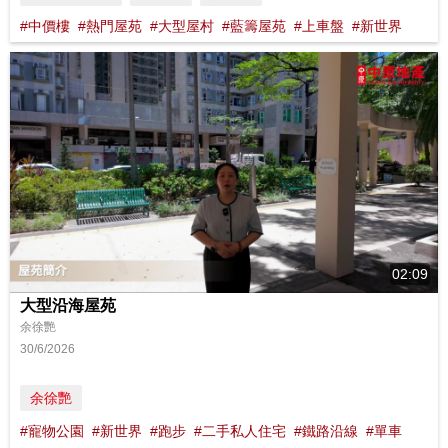
#中價樓
#熱門屋苑
#大型屋村
#藍籌屋苑
#上車盤
#新世界
02:09
大型沿海屋苑
余徐艷
30/6/2026
余徐艷
#寵物公園
#新世界
#跑步
#二手私人住宅
#鐵路沿線
#單車