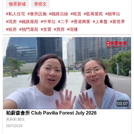
愉景新城
章煜文
#私人住宅
#會所設施
#鐵路沿線
#租賃
#藍籌屋苑
#細單位
#現房
#鐵路屋苑
#中單位
#二手
#香港興業
#上車盤
#新世界
#租房
#熱門屋苑
#首置
#買房
#現樓
03:07
柏蔚森會所 Club Pavilia Forest July 2026
吳莉莉 關玉
28/7/2026