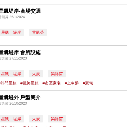
星凱堤岸-商場交通
甘凱芬 25/1/2024
星凱．堤岸
甘凱芬
星凱堤岸 會所設施
梁詠茵 27/11/2023
星凱．堤岸
火炭
梁詠茵
#熱門屋苑
#鐵路屋苑
#市區豪宅
#上車盤
#豪宅
星凱堤外 戶型簡介
梁詠茵 26/10/2023
星凱．堤岸
火炭
梁詠茵