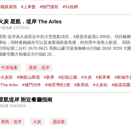
#鐵路屋苑
#上車盤
#熱門屋苑
#91校網
火炭 星凱．堤岸 The Arles
中原地產 22/7/2024
星凱‧堤岸為火炭區近年的大型焦點項目，4座提供超過1,300伙。項目
學站；同時東鐵綫亦可以直達羅湖跟落馬洲，特別受中港商人歡迎。 同區筍盤：https
沙田站第二分行 2670 8621 馬鞍山豪宅迎海御峰分行B組 2630 3039 大
圍豪宅圍方柏傲莊分行B組 26...
中原地產
星凱．堤岸
#火炭區
#御龍山商場
#新界
#彭福公園
#火炭
#新界東
#新城市
#The Arles
#城門河伴
#坳背灣街1號
#新界區
#火炭站
#銀禧花園
星凱堤岸 附近餐廳指南
梁詠茵 30/4/2024
星凱．堤岸
火炭
梁詠茵