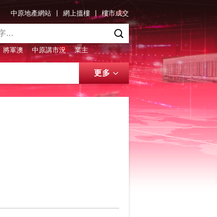
|
|
中原地產網站
網上搵樓
樓市成交
將軍澳
中原講市況
業主
更多