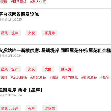
#現樓
#鐵路沿線
#私人住宅
平台花園景觀及設施
羅秀婷 18/1/2025
星凱．堤岸
火炭
羅秀婷
陳沅湘 3/11/2024
星凱．堤岸
火炭
大圍
陳沅湘
#減息
#定息按揭
#新晉屋苑
#減辣
#熱門屋苑
#藍籌屋苑
#豪宅
星凱堤岸 商場【星岸】
梁詠茵 30/9/2024
星凱．堤岸
火炭
梁詠茵