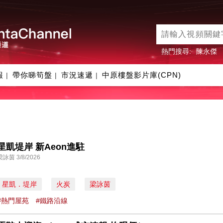
熱門搜尋:
陳永傑
報
帶你睇筍盤
市況速遞
中原樓盤影片庫(CPN)
|
|
|
星凱堤岸 新Aeon進駐
梁詠茵 3/8/2026
星凱．堤岸
火炭
梁詠茵
#熱門屋苑
#鐵路沿線