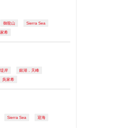
御龍山
Sierra Sea
家希
堤岸
銀湖．天峰
吳家希
Sierra Sea
迎海