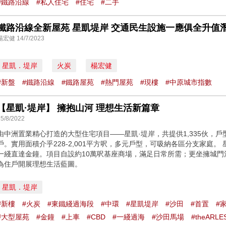
#鐵路沿線
#私人住宅
#住宅
#二手
楊宏健 14/7/2023
星凱．堤岸
火炭
楊宏健
#新盤
#鐵路沿線
#鐵路屋苑
#熱門屋苑
#現樓
#中原城市指數
【星凱·堤岸】 擁抱山河 理想生活新篇章
15/8/2022
由中洲置業精心打造的大型住宅項目——星凱·堤岸，共提供1,335伙，
戶。實用面積介乎228-2,001平方呎，多元戶型，可吸納各區分支家庭。
一綫直達金鐘。項目自設約10萬呎基座商場，滿足日常所需；更坐擁城
為住戶開展理想生活藍圖。
星凱．堤岸
#新樓
#火炭
#東鐵綫過海段
#中環
#星凱堤岸
#沙田
#首置
#
#大型屋苑
#金鐘
#上車
#CBD
#一綫過海
#沙田馬場
#theARLE