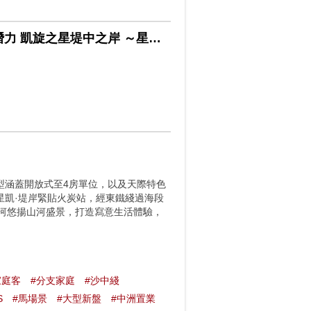
鐵路沿線全新屋苑 星凱堤岸 交通民生設施一應俱全升值潛力 凱旋之星堤中之岸 ～星凱堤岸
戶型涵蓋開放式至4房單位，以及天際特色
 星凱·堤岸緊貼火炭站，經東鐵綫過海段
門河悠揚山河盛景，打造寫意生活體驗，
家庭客
#分支家庭
#沙中綫
S
#馬場景
#大型新盤
#中洲置業