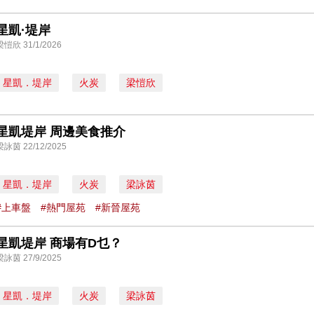
星凱·堤岸
梁愷欣 31/1/2026
星凱．堤岸
火炭
梁愷欣
星凱堤岸 周邊美食推介
梁詠茵 22/12/2025
星凱．堤岸
火炭
梁詠茵
#上車盤
#熱門屋苑
#新晉屋苑
星凱堤岸 商場有D乜？
梁詠茵 27/9/2025
星凱．堤岸
火炭
梁詠茵