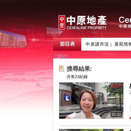
節目表
中原講市況
屋苑情
|
搜尋結果:
共有
23
紀錄
01:32