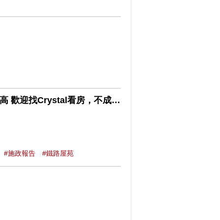
火炭站唯一新樓供應: 星凱堤岸 同區屋苑分析/屋苑租金極高 歡迎找Crystal看房，不成功不收費
#施政報告
#鐵路屋苑