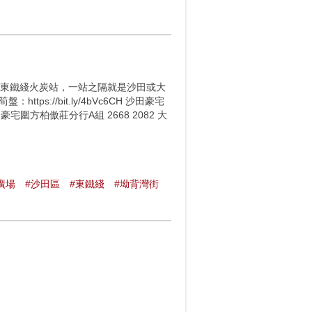
毗鄰東鐵綫火炭站，一站之隔就是沙田或大
://bit.ly/4bVc6CH 沙田豪宅
圍豪宅圍方柏傲莊分行A組 2668 2082 大
廣場
#沙田區
#東鐵綫
#坳背灣街