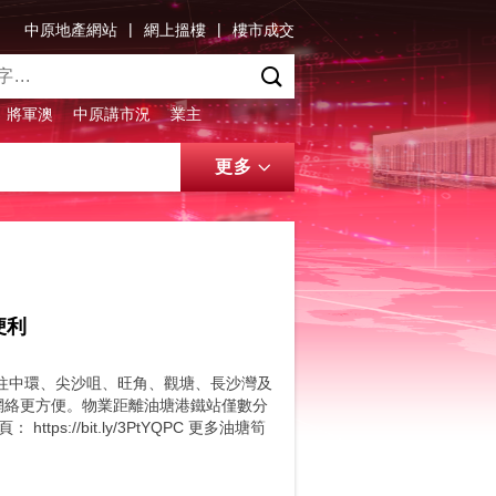
|
|
中原地產網站
網上搵樓
樓市成交
將軍澳
中原講市況
業主
更多
便利
往中環、尖沙咀、旺角、觀塘、長沙灣及
網絡更方便。物業距離油塘港鐵站僅數分
://bit.ly/3PtYQPC 更多油塘筍