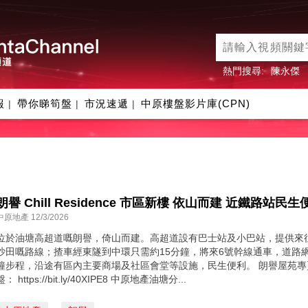
熱門搜尋:
陳永傑
報
帶你睇筍盤
市況速遞
中原樓盤影片庫(CPN)
|
|
|
朗譽 Chill Residence 市區新樓 依山而建 近鐵路站民生
中原地產 12/3/2026
位於油塘高超道嘅朗譽，倚山而建。高超道設有巴士站及小巴站，提供來
沙田嘅路線；揸車經東隧到中環只需約15分鐘，將來6號幹線通車，道路
鐘步程，沿途有區內主要商場及社區會堂等設施，民生便利。 朗譽屋苑專頁： https
盤： https://bit.ly/40XIPE8 中原地產油塘分...