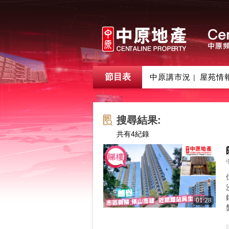
節目表
中原講市況
屋苑情
|
搜尋結果:
共有
4
紀錄
01:28