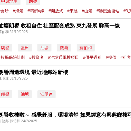
中原地產
朗譽
#會所
#海景
#6號幹線
#開放式
#東隧
#山景
#港鐵油塘站
#3
油塘朗譽 收租自住 社區配套成熟 東九發展 睇高一線
蘇伯和 31/10/2025
朗譽
藍田
油塘
觀塘
蘇伯和
#按揭保險計劃
#投資者
#油塘通風樓項目
#供平過租
#樓價
#租客
朗譽周邊環境 最近地鐵站新樓
江明達 31/10/2025
朗譽
油塘
江明達
朗譽收樓啦～ 感覺舒服，環境清靜 如果鍾意有興趣睇樓
許健邦 蘇伯和 24/7/2025