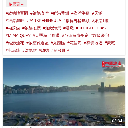
啟德新區
#啟德體育園
#啟德海灣
#維港雙鑽
#海灣半島
#天瀧
#維港灣畔
#PARKPENINSULA
#啟德郵輪碼頭
#維港1號
#柏蔚森
#啟德地標
#無敵海景
#澐璟
#DOUBLECOAST
#MIAMIQUAY
#天璽海
#維港
#啟德海濱長廊
#超級豪宅
#維港煙花
#啟德跑道區
#九龍區
#花語海
#尊貴地段
#豪宅
#屯馬綫
#啟德站
#啟德
#新發展區
03:34