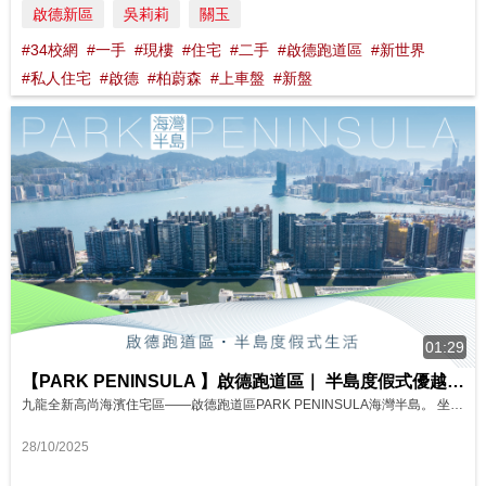
啟德新區
吳莉莉
關玉
#34校網
#一手
#現樓
#住宅
#二手
#啟德跑道區
#新世界
#私人住宅
#啟德
#柏蔚森
#上車盤
#新盤
01:29
【PARK PENINSULA 】啟德跑道區｜ 半島度假式優越地段 影片來源 : FINANCE 730
九龍全新高尚海濱住宅區——啟德跑道區PARK PENINSULA海灣半島。 坐擁銀幕式維港煙花盛景與約11公里延綿海濱長廊，配備全長約1.4公里空中花園及規劃中的啟德智慧綠色集體運輸系統。 獅子山下，集活力、機遇與半島度假式生活於一身，PARK PENINSULA海灣半島實現更廣闊未來。
28/10/2025