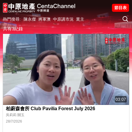
節目表
熱門搜尋:
陳永傑
將軍澳
中原講市況
業主
共有3紀錄
03:07
柏蔚森會所 Club Pavilia Forest July 2026
吳莉莉 關玉
28/7/2026