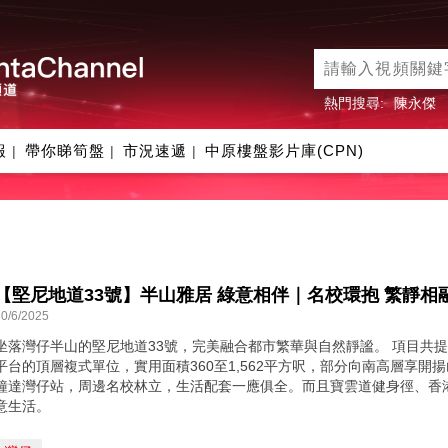
熱門搜尋:
陳永傑
報
帶你睇筍盤
市況速遞
中原樓盤影片庫(CPN)
|
|
|
30/6/2025
坐落灣仔半山的堅尼地道33號，完美融合都市繁華與自然靜謐。 項目共提
平台的頂層複式單位，實用面積360至1,562平方呎，部分向南高層享開
鐘達灣仔站，周邊名校林立，生活配套一應俱全。而且寶雲道健身徑、香
意生活。