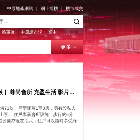
|
|
中原地產網站
網上搵樓
樓市成交
將軍澳
中原講市況
業主
更多
【堅尼地道33號】半山雅居 綠意相伴｜名校環抱 繁靜相融｜ 尊尚會所 充盈生活 影片來源 : FINANCE 730
供71伙，戶型涵蓋1至3房，另有設私人
揚山景。 住戶專享會所設施，步行約6分
港公園亦近在咫尺，住戶可以隨時享受綠