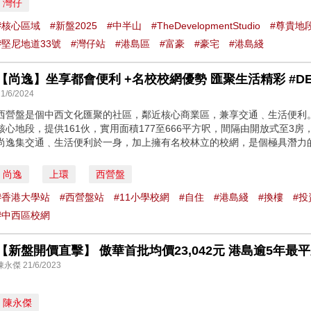
灣仔
#核心區域
#新盤2025
#中半山
#TheDevelopmentStudio
#尊貴地
#堅尼地道33號
#灣仔站
#港島區
#富豪
#豪宅
#港島綫
21/6/2024
西營盤是個中西文化匯聚的社區，鄰近核心商業區，兼享交通﹑生活便利
核心地段，提供161伙，實用面積177至666平方呎，間隔由開放式至3
尚逸集交通﹑生活便利於一身，加上擁有名校林立的校網，是個極具潛力
尚逸
上環
西營盤
#香港大學站
#西營盤站
#11小學校網
#自住
#港島綫
#換樓
#投
#中西區校網
【新盤開價直擊】 傲華首批均價23,042元 港島逾5年最
陳永傑 21/6/2023
陳永傑