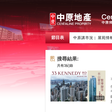
節目表
中原講市況
屋苑情
|
搜尋結果:
共有
3
紀錄
02:03