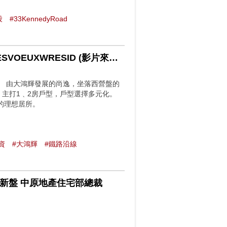
段
#33KennedyRoad
【尚逸】坐享都會便利 +名校校網優勢 匯聚生活精彩 #DESVOEUXWRESID (影片來源: Finance 730)
。 由大鴻輝發展的尚逸，坐落西營盤的
房，主打1﹑2房戶型，戶型選擇多元化。
的理想居所。
資
#大鴻輝
#鐵路沿線
平新盤 中原地產住宅部總裁