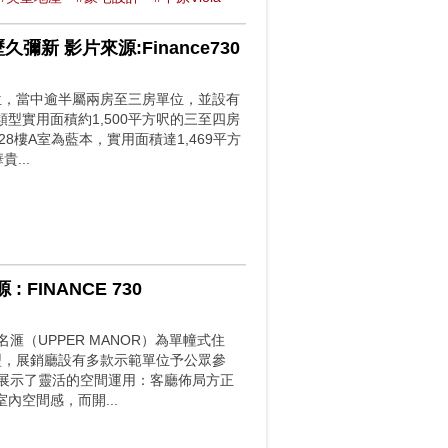
新 影片來源:Finance730
單位，當中逾半屬兩房至三房單位，並設有
實用面積約1,500平方呎的三至四房
樓A室為藍本，實用面積達1,469平方
...
FINANCE 730
（UPPER MANOR）為單幢式住
戶型，展銷廳設有多款示範單位予公眾參
位展示了靈活的空間運用：客廳佈局方正
空間感，而開...