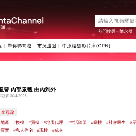
熱門搜尋:
陳永傑
報
帶你睇筍盤
市況速遞
中原樓盤影片庫(CPN)
|
|
|
龍譽 內部景觀 由內到外
李冠霖 30/4/2026
李冠霖
#地產
#換樓
#買樓
#地產代理
#生活隨筆
#睇樓
#社會民生
#
#買賣
#私人住宅
#現樓
#成交