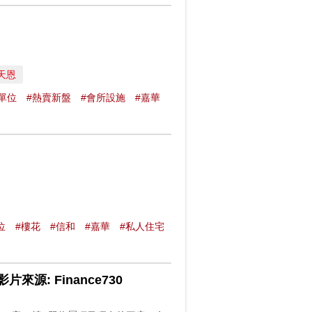
天恩
單位
#熱賣新盤
#會所設施
#嘉華
位
#樓花
#信和
#嘉華
#私人住宅
來源: Finance730