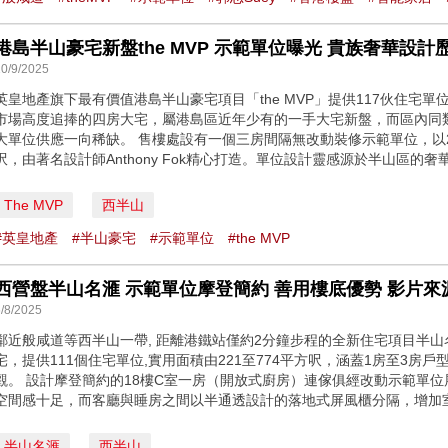
港島半山豪宅新盤the MVP 示範單位曝光 貴族奢華設計歷久彌
10/9/2025
英皇地產旗下最有價值港島半山豪宅項目「the MVP」提供117伙住宅
市場高度追捧的四房大宅，屬港島區近年少有的一手大宅新盤，而區內同類型
大單位供應一向稀缺。 售樓處設有一個三房間隔無改動裝修示範單位，以28
呎，由著名設計師Anthony Fok精心打造。單位設計靈感源於半山區的奢華貴
The MVP
西半山
#英皇地產
#半山豪宅
#示範單位
#the MVP
西營盤半山名滙 示範單位摩登簡約 善用樓底優勢 影片來源 : 
/8/2025
鄰近般咸道等西半山一帶, 距離港鐵站僅約2分鐘步程的全新住宅項目半山名滙
宅，提供111個住宅單位,實用面積由221至774平方呎，涵蓋1房至3房
觀。 設計摩登簡約的18樓C室一房（開放式廚房）連傢俱經改動示範單
空間感十足，而客廳與睡房之間以半通透設計的落地式屏風櫃分隔，增加室內
半山名滙
西半山