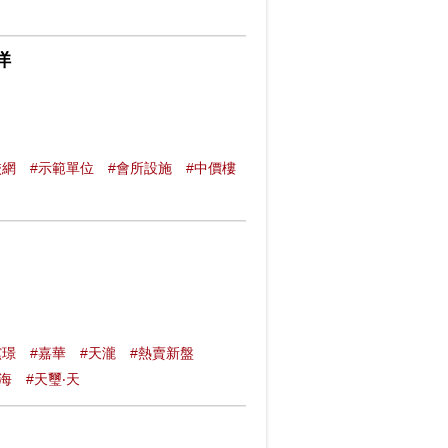
洋
校網
#示範單位
#會所設施
#中價樓
澐璟
#嘉華
#天瀧
#熱賣新盤
‧海
#天璽‧天