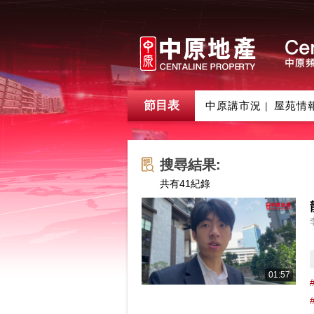
節目表
中原講市況
屋苑情
|
搜尋結果:
共有
41
紀錄
01:57