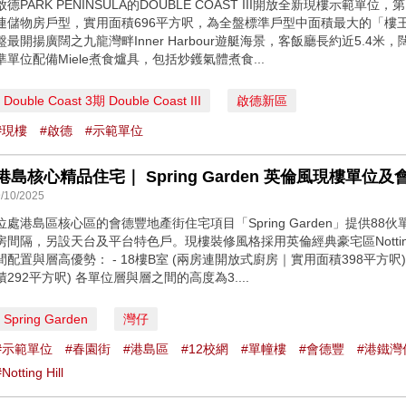
啟德PARK PENINSULA的DOUBLE COAST III開放全新現樓示範單
連儲物房戶型，實用面積696平方呎，為全盤標準戶型中面積最大的「樓
盤最開揚廣闊之九龍灣畔Inner Harbour遊艇海景，客飯廳長約近5.4米
準單位配備Miele煮食爐具，包括炒鑊氣體煮食...
Double Coast 3期 Double Coast III
啟德新區
#現樓
#啟德
#示範單位
港島核心精品住宅｜ Spring Garden 英倫風現樓單位及會所
9/10/2025
位處港島區核心區的會德豐地產街住宅項目「Spring Garden」提供8
房間隔，另設天台及平台特色戶。現樓裝修風格採用英倫經典豪宅區Notting
間配置與層高優勢： - 18樓B室 (兩房連開放式廚房｜實用面積398平方呎)
積292平方呎) 各單位層與層之間的高度為3....
Spring Garden
灣仔
#示範單位
#春園街
#港島區
#12校網
#單幢樓
#會德豐
#港鐵灣
Notting Hill