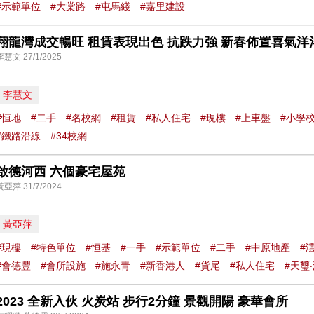
#示範單位
#大棠路
#屯馬綫
#嘉里建設
翔龍灣成交暢旺 租賃表現出色 抗跌力強 新春佈置喜氣洋
李慧文 27/1/2025
李慧文
#恒地
#二手
#名校網
#租賃
#私人住宅
#現樓
#上車盤
#小學
#鐵路沿線
#34校網
啟德河西 六個豪宅屋苑
黃亞萍 31/7/2024
黃亞萍
#現樓
#特色單位
#恒基
#一手
#示範單位
#二手
#中原地產
#
#會德豐
#會所設施
#施永青
#新香港人
#貨尾
#私人住宅
#天璽
2023 全新入伙 火炭站 步行2分鐘 景觀開陽 豪華會所