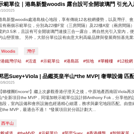
3/10/2025
港島新盤woodis處港島核心地段，享有傳統12名校網優勢，以及灣仔、
設有兩個示範單位，分別為22樓F室（三房間隔）及22樓A室（兩房間隔
度約3.5米，且設有可全開玻璃門連接三合一露台，將自然光引入室內，
的山巒景致。 另外，大部分單位設有由意大利高級品牌與發展商恒基兆業地
Woodis
灣仔
#港鐵灣仔站
#活道
#示範單位
#港島區
#恒地
#單幢樓
#12校網
郭思Suey+Viola | 品鑑英皇半山*the MVP| 奢華設備 
30/9/2025
【睇樓團Encore!】繼上次參觀香港仔澄天之後，中原地產西南區Viola
山*全新項目the MVP，同場加映示範單位設計師Anthony Fok，分享他
地段，室內設備和會所設施也經過精心細選，務求與豪宅地段匹配。由曾經獲
宅the MVP，最適合不過！ *發展項目於分區計劃大...
西半山
#般咸道
#theMVP
#示範單位
#郭思Suey
#香港樓盤
#智能家居