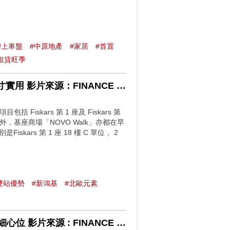
#上車盤
#中原地產
#家居
#首置
租賃旺季
屯門NOVO LAND第3B期 示範單位注入北歐元素 空間寸寸實用 影片來源：FINANCE 730
iskars 第 1 座及 Fiskars 第
口外，基座商場「NOVO Walk」亦都在早
rs 第 1 座 18 樓 C 單位， 2
雙站優勢
#新鴻基
#北歐元素
Belgravia Place 第一期示位有得睇 空間感十足、廚房見細心位 影片來源 : FINANCE 730