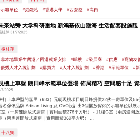
#示範單位
#港鐵站
#香港大學
#西營盤
#高街
未來站旁 大学科研重地 新鴻基依山臨海 生活配套設施靚
楊桂萍 31/7/2025
楊桂萍
#非本地畢業生留港／回港就業安排
#睇樓
#發展商
#供應
#寵物友
#優秀人才入境計劃
#購買力
#人才入境計劃
#香港
#示範單位
#
現樓上車盤 朗日峰示範單位登場 佈局精巧 空間感十足 資料來源
/7/2025
主打上車戶型的嘉里（683）元朗現樓項目朗日峰提供22伙一房單位及5
著名傢俬品牌 Artisan Living 及 OVO設計出3個擺放傢俬的示範單位
C室（一房連開放式廚房｜實用面積278平方呎） - 11樓G室（兩房連開放式
室（兩房連開放式廚房｜實用面積369平方呎） ...
十八鄉