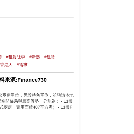
善
#租賃旺季
#新盤
#租賃
新香港人
#需求
:Finance730
5伙兩房單位，另設特色單位，並聘請本地
以展示空間佈局與層高優勢，分別為： - 11樓
廚房｜實用面積407平方呎） - 11樓F