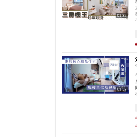
01:32
01:57
#