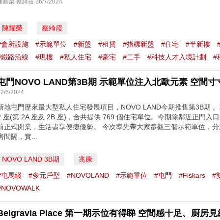
陳耀榮 蔡綺霞 26/7/2024
陳耀榮
蔡綺霞
#會所設施
#示範單位
#新盤
#租賃
#指標新盤
#住宅
#半新樓
#鐵路沿線
#現樓
#私人住宅
#豪宅
#二手
#科技人才入境計劃
#
12/6/2024
新地屯門歷來最大型私人住宅發展項目，NOVO LAND今期推售第3B期 。項目包括 F
2 座(第 2A 座及 2B 座)，合共提供 769 個住宅單位。今期除鄰近正門入
前正式開業，生活盡享便捷優勢。 今次率先帶大家參觀三個示範單位，分別是Fiska
房間隔，實...
NOVO LAND 3B期
兆康
#屯馬綫
#多元戶型
#NOVOLAND
#示範單位
#屯門
#Fiskars
#
#NOVOWALK