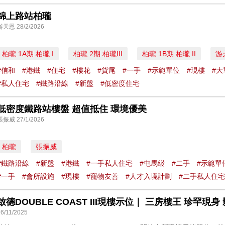
錦上路站柏瓏
游天恩 28/2/2026
柏瓏 1A期 柏瓏 I
柏瓏 2期 柏瓏III
柏瓏 1B期 柏瓏 II
游
#信和
#港鐵
#住宅
#樓花
#貨尾
#一手
#示範單位
#現樓
#大
#私人住宅
#鐵路沿線
#新盤
#低密度住宅
低密度鐵路站樓盤 超值抵住 環境優美
張振威 27/1/2026
柏瓏
張振威
#鐵路沿線
#新盤
#港鐵
#一手私人住宅
#屯馬綫
#二手
#示範單
#一手
#會所設施
#現樓
#寵物友善
#人才入境計劃
#二手私人住宅
啟德DOUBLE COAST III現樓示位｜ 三房樓王 珍罕現身 影片
26/11/2025