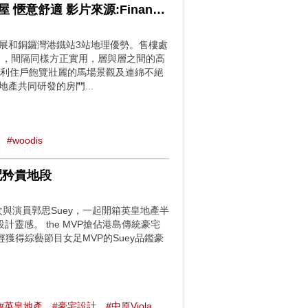
示範單位｜港島新盤woodis 露台設可全開玻璃門 引光入屋 愜意舒適 影片來源:Finance730
會展和銅鑼灣港鐵站3站地理優勢。售樓處
），間隔同樣方正實用，層與層之間的高
便利住戶飽覽壯麗的馬場景觀及連綿不絕
產共同研發的房門...
#woodis
匹配矜貴地段
再次與演員郭思Suey，一起開箱英皇地產半
的設計靈感。 the MVP搶佔港島傳統豪宅
得綜藝節目女足MVP的Suey品鑑豪
#英皇地產
#豪宅設計
#中原Viola