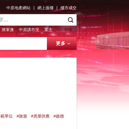
|
|
中原地產網站
網上搵樓
樓市成交
將軍澳
中原講市況
業主
更多
示範單位
#旅遊
#房屋供應
#啟德