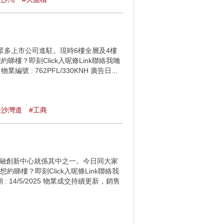
眾多上市公司進駐。現時6樓全層及4樓
樓？即刻Click入呢條Link聯絡我哋
2PFL 物業編號 : 762PFL/330KNH 廣告日...
⻑沙灣道
#工商
金融創新中心就係其中之一。今日同大家
睇樓？即刻Click入呢條Link聯絡我
廣告日期 : 14/5/2025 物業成交持續更新，銷售