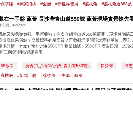
#寫字樓
#獨家招標
#全層
#新世界發展
#荔枝角
#荔枝角道888號
潘志明 19/2/2025
潘總又帶我哋參觀一手新盤啦！今次介紹青山道550號蘢薈，現場仲喺施工
高樓底效果係點？交樓標準有幾高質？再參觀埋期間限定示範單位，即刻去
更多詳情！ https://bit.ly/oir550CPR 物業編號 : 550CPR 廣告日期 
原(工商舖)網站資訊為準。
黎啟文
蘢薈(長沙灣/深水步, 青山道550號)
長沙灣
潘志
#高樓底
#新式工廈
#荔枝角
#中原工商舖
贏在一手盤 永康街83號 長沙灣 勁Chill！雙平台花園設
潘志明 7/10/2024
一幢大廈兩個花園平台，永康街83號做得到！今集潘總就同大家行勻兩個勁靚
話比我哋知鐘意邊一個？ 請即聯絡中原(工商舖)了解更多詳情！ 更多物業資料：https
號 : 83WHS 廣告日期 : 7/10/2024 物業成交持續更新，銷售狀態以中
黎啟文
永康街83號(長沙灣/深水步, 永康街83號)
長沙灣