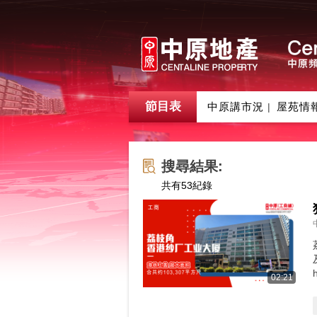
節目表
中原講市況
屋苑情
|
搜尋結果:
共有
53
紀錄
02:21