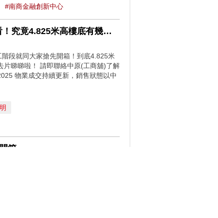
#南商金融創新中心
贏在一手盤 蘢薈 長沙灣青山道550號 蘢薈現場實景搶先看！究竟4.825米高樓底有幾好用
階段就同大家搶先開箱！到底4.825米
片睇睇啦！ 請即聯絡中原(工商舖)了解
: 19/2/2025 物業成交持續更新，銷售狀態以中
明
計開箱
勁Chill嘅花園平台，睇完記得留言
://bit.ly/oirFH83WHS 物業編
原(工商舖)網站資訊為準。
潘志明