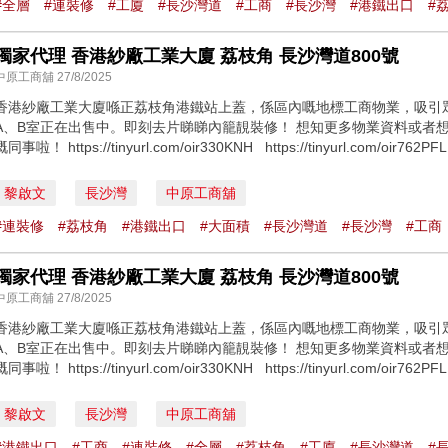
#全層
#連裝修
#工廈
#⻑沙灣道
#工商
#⻑沙灣
#港鐵出口
#
獨家代理 香港紗廠工業大廈 荔枝角 ⻑沙灣道800號
中原工商舖 27/8/2025
香港紗廠工業大廈喺正荔枝角港鐵站上蓋，係區內嘅地標工商物業，吸引
A、B室正在出售中。即刻去片睇睇內籠靚裝修！ 想知更多物業資料或者想約睇
嘅同事啦！ https://tinyurl.com/oir330KNH https://tinyurl.com/oir76
黎啟文
長沙灣
中原工商舖
#連裝修
#荔枝角
#港鐵出口
#大面積
#⻑沙灣道
#⻑沙灣
#工商
獨家代理 香港紗廠工業大廈 荔枝角 ⻑沙灣道800號
中原工商舖 27/8/2025
香港紗廠工業大廈喺正荔枝角港鐵站上蓋，係區內嘅地標工商物業，吸引
A、B室正在出售中。即刻去片睇睇內籠靚裝修！ 想知更多物業資料或者想約睇
嘅同事啦！ https://tinyurl.com/oir330KNH https://tinyurl.com/oir76
黎啟文
長沙灣
中原工商舖
#港鐵出口
#工商
#連裝修
#全層
#荔枝角
#工廈
#⻑沙灣道
#