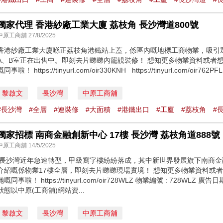
獨家代理 香港紗廠工業大廈 荔枝角 ⻑沙灣道800號
中原工商舖 27/8/2025
香港紗廠工業大廈喺正荔枝角港鐵站上蓋，係區內嘅地標工商物業，吸引
A、B室正在出售中。即刻去片睇睇內籠靚裝修！ 想知更多物業資料或者想約睇
嘅同事啦！ https://tinyurl.com/oir330KNH https://tinyurl.com/oir76
黎啟文
長沙灣
中原工商舖
#⻑沙灣
#全層
#連裝修
#大面積
#港鐵出口
#工廈
#荔枝角
#
獨家招標 南商金融創新中心 17樓 長沙灣 荔枝角道888號
中原工商舖 14/5/2025
\長沙灣近年急速轉型，甲級寫字樓紛紛落成，其中新世界發展旗下南商
介紹嘅係物業17樓全層，即刻去片睇睇現場實境！ 想知更多物業資料或者想約
哋嘅同事啦！ https://tinyurl.com/oir728WLZ 物業編號 : 728WLZ 
狀態以中原(工商舖)網站資...
黎啟文
長沙灣
中原工商舖