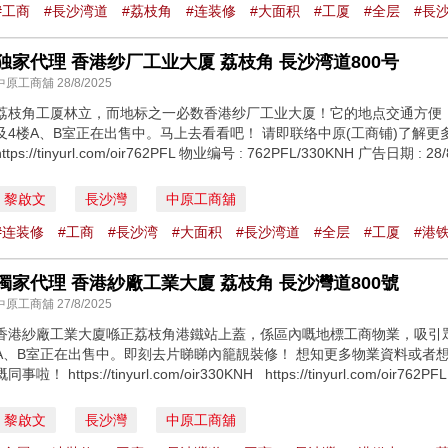
#工商
#⻑沙湾道
#荔枝角
#连装修
#大面积
#工厦
#全层
#⻑
独家代理 香港纱厂工业大厦 荔枝角 ⻑沙湾道800号
中原工商舖 28/8/2025
荔枝角工厦林立，而地标之一必数香港纱厂工业大厦！它的地点交通方便
及4楼A、B室正在出售中。马上去看看吧！ 请即联络中原(工商铺)了解更多详情！ https
https://tinyurl.com/oir762PFL 物业编号 : 762PFL/330KNH 广告日期 
黎啟文
長沙灣
中原工商舖
#连装修
#工商
#⻑沙湾
#大面积
#⻑沙湾道
#全层
#工厦
#港
獨家代理 香港紗廠工業大廈 荔枝角 ⻑沙灣道800號
中原工商舖 27/8/2025
香港紗廠工業大廈喺正荔枝角港鐵站上蓋，係區內嘅地標工商物業，吸引
A、B室正在出售中。即刻去片睇睇內籠靚裝修！ 想知更多物業資料或者想約睇
嘅同事啦！ https://tinyurl.com/oir330KNH https://tinyurl.com/oir76
黎啟文
長沙灣
中原工商舖