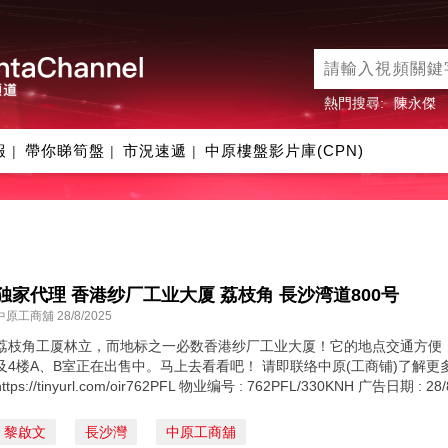
熱門搜尋:
陳永傑
報
帶你睇筍盤
市況速遞
中原樓盤影片庫(CPN)
|
|
|
独家代理 香港纱厂工业大厦 荔枝角 ⻑沙湾道800号
中原工商舖 28/8/2025
荔枝角工厦林立，而地标之一必数香港纱厂工业大厦！它的地点交通方便
及4楼A、B室正在出售中。马上去看看吧！ 请即联络中原(工商铺)了解更多详情！ https
https://tinyurl.com/oir762PFL 物业编号 : 762PFL/330KNH 广告日期 
黎啟文
長沙灣
中原工商舖