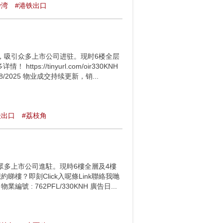
沙湾
#港铁出口
，吸引众多上市公司进驻。现时6楼全层
://tinyurl.com/oir330KNH
: 28/8/2025 物业成交持续更新，销...
铁出口
#荔枝角
眾多上市公司進駐。現時6樓全層及4樓
樓？即刻Click入呢條Link聯絡我哋
2PFL 物業編號 : 762PFL/330KNH 廣告日...