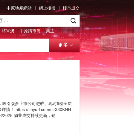
|
|
中原地產網站
網上搵樓
樓市成交
將軍澳
中原講市況
業主
更多
，吸引众多上市公司进驻。现时6楼全层
://tinyurl.com/oir330KNH
: 28/8/2025 物业成交持续更新，销...