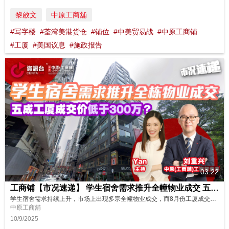
黎啟文
中原工商舖
#写字楼
#荃湾美港货仓
#铺位
#中美贸易战
#中原工商铺
#工厦
#美国议息
#施政报告
03:22
工商铺【市况速递】 学生宿舍需求推升全幢物业成交 五成工厦成交价低于300万？ 8月份工商铺数据
学生宿舍需求持续上升，市场上出现多宗全幢物业成交，而8月份工厦成交金额仅约6亿元，原来有5成工厦成交价低于300万元，立即看看最新分析及展望！ 主持: Yan
中原工商舖
10/9/2025