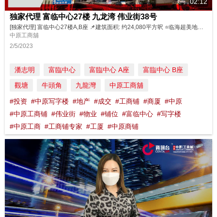
02:12
独家代理 富临中心27楼 九龙湾 伟业街38号
[独家代理] 富临中心27楼A,B座 📌建筑面积: 约24,080平方呎 ⭐️临海超美地段 ⭐️特高楼底 ⭐️大厦采用落地玻璃 ⭐️拥空中平台特色单位 ⭐️交通方便，四通八达 💰独家: 可分开A，B座独立出售 物业详情: A座 https://bit.ly/3L9dYMB B座 https://bit.ly/3AAKa6x 立即联络： Louise Ho ...
中原工商舖
2/5/2023
潘志明
富臨中心
富臨中心 A座
富臨中心 B座
觀塘
牛頭角
九龍灣
中原工商舖
#投资
#中原写字楼
#地产
#成交
#工商铺
#商厦
#中原
#中原工商铺
#伟业街
#物业
#铺位
#富临中心
#写字楼
#中原工商
#工商铺专家
#工厦
#中原商铺