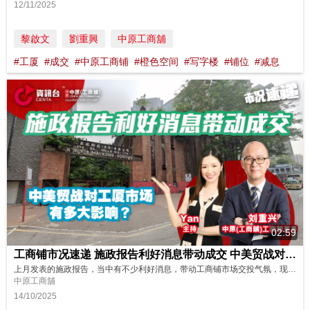
12/11/2025
黎啟文
劉重興
中原工商舖
#工厦
#成交
#中原工商铺
#橙色空间
#写字楼
#铺位
#减息
02:59
工商铺市况速递 施政报告利好消息带动成交 中美贸战对工厦市场有多大影响？
上月发表的施政报告，当中有不少利好消息，带动工商铺市场交投气氛，现中美贸战又再展开，对工商铺市场会有多大影响？立即看看我们最新的分析和展望！ 主持: Yan
中原工商舖
14/10/2025