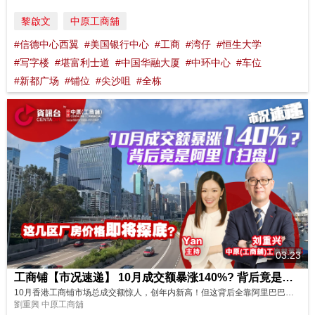
黎啟文
中原工商舖
#信德中心西翼
#美国银行中心
#工商
#湾仔
#恒生大学
#写字楼
#堪富利士道
#中国华融大厦
#中环中心
#车位
#新都广场
#铺位
#尖沙咀
#全栋
03:23
工商铺【市况速递】 10月成交额暴涨140%? 背后竟是阿里“扫盘”！ 这几区厂房价格即将探底?
10月香港工商铺市场总成交额惊人，创年内新高！但这背后全靠阿里巴巴与蚂蚁科技一笔约72亿的巨额交易撑起？虽然整体市场观望气氛浓厚，但精明的投资者已经开始悄悄入市。中原（工商铺）工商专家独家解析，点名这四个地区的工厦价格可能还有下调空间，是否入市良机？立即订阅，第一时间获取专业市场动向分析！ 主持: Yan
劉重興 中原工商舖