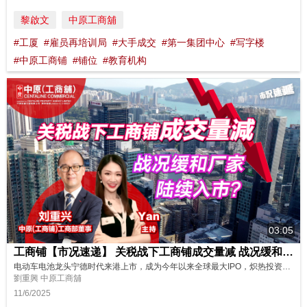
黎啟文
中原工商舖
#工厦
#雇员再培训局
#大手成交
#第一集团中心
#写字楼
#中原工商铺
#铺位
#教育机构
03:05
工商铺【市况速递】 关税战下工商铺成交量减 战况缓和厂家陆续入市？
电动车电池龙头宁德时代来港上市，成为今年以来全球最大IPO，炽热投资气氛有否带旺工商铺市场？中美关税战缓和，加上工厦价格沉底，预计有厂家开始入市？立即看我们最新的分析及展望！ 讲者: 工商部董事刘重兴 主持: Yan
劉重興 中原工商舖
11/6/2025