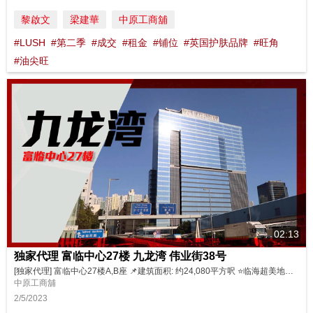
黎啟文
梁建華
中原工商舖
#LUSH
#第二季
#成交
#租金
#铺位
#英国护肤品牌
#旺角
#油尖旺
02:13
独家代理 富临中心27楼 九龙湾 伟业街38号
[独家代理] 富临中心27楼A,B座 📌建筑面积: 约24,080平方呎 ⭐️临海超美地段 ⭐️特高楼底 ⭐️大厦采用落地玻璃 ⭐️拥空中平台特色单位 ⭐️交通方便，四通八达 💰独家: 可分开A，B座独立出售 物业详情: A座 https://bit.ly/3L9dYMB B座 https://bit.ly/3AAKa6x 立即联络： Louise Ho ...
中原工商舖
2/5/2023