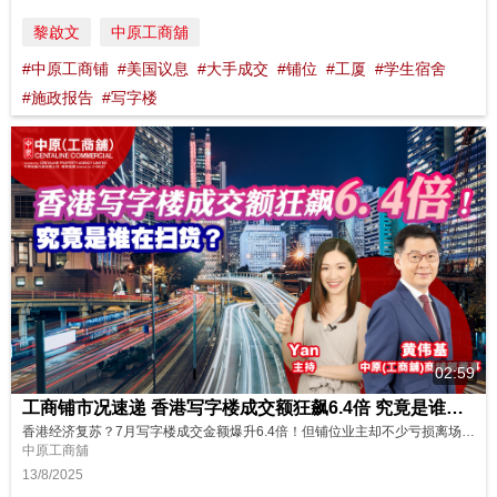
黎啟文
中原工商舖
#中原工商铺
#美国议息
#大手成交
#铺位
#工厦
#学生宿舍
#施政报告
#写字楼
02:59
工商铺市况速递 香港写字楼成交额狂飙6.4倍 究竟是谁在扫货？ 7月份工商铺数据
香港经济复苏？7月写字楼成交金额爆升6.4倍！但铺位业主却不少亏损离场！究竟是谁在疯狂扫货？GDP增长超预期能否带动工商铺市场？最新数据、重点分析+未来走势预测，立即点击观看，把握投资先机！🔥 订阅频道，获取更多信息！ 主持: Yan
中原工商舖
13/8/2025