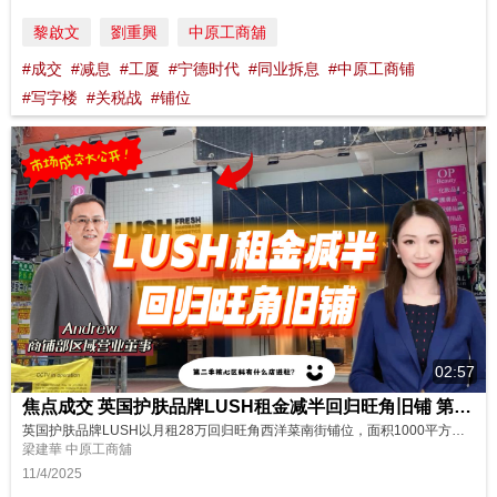
黎啟文
劉重興
中原工商舖
#成交
#减息
#工厦
#宁德时代
#同业拆息
#中原工商铺
#写字楼
#关税战
#铺位
02:57
焦点成交 英国护肤品牌LUSH租金减半回归旺角旧铺 第二季核心区铺位会有什么进驻?
英国护肤品牌LUSH以月租28万回归旺角西洋菜南街铺位，面积1000平方尺，阁楼750平方尺。LUSH曾租用此铺，租金较2019年大幅下降一半。旺角核心区铺位租赁持续升温，预计第二季会有有哪类型店铺入驻呢? 立即看片!记得订阅、赞好及分享！ 嘉宾: 中原工商铺商铺部区域营业董事Andrew 主持: Yan
梁建華 中原工商舖
11/4/2025