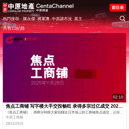
節目表
熱門搜尋:
陳永傑
將軍澳
中原講市況
業主
共有11紀錄
02:10
焦点工商铺 写字楼大手交投畅旺 录得多宗过亿成交 20251128
《焦点工商铺》，用两分钟跟大家回顾近日市场上的工商铺焦点成交，让你紧贴市场资讯，欢迎留言、点赞及分享！ 📌湾仔中国华融大厦约11.6亿易手 📌尖沙咀堪富利士道全幢约7.9亿沽出 📌中环中心52楼全层约5.65亿成交 📌美国银行中心36楼全层约2.5亿沽出 📌上环信德中心西翼一篮子单位约1.35亿易手 📌恒生大学9000万购沙田新都广场全层
中原工商舖
28/11/2025