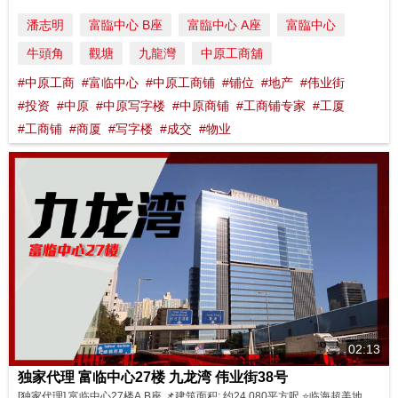
潘志明
富臨中心 B座
富臨中心 A座
富臨中心
牛頭角
觀塘
九龍灣
中原工商舖
#中原工商
#富临中心
#中原工商铺
#铺位
#地产
#伟业街
#投资
#中原
#中原写字楼
#中原商铺
#工商铺专家
#工厦
#工商铺
#商厦
#写字楼
#成交
#物业
02:13
独家代理 富临中心27楼 九龙湾 伟业街38号
[独家代理] 富临中心27楼A,B座 📌建筑面积: 约24,080平方呎 ⭐️临海超美地段 ⭐️特高楼底 ⭐️大厦采用落地玻璃 ⭐️拥空中平台特色单位 ⭐️交通方便，四通八达 💰独家: 可分开A，B座独立出售 物业详情: A座 https://bit.ly/3L9dYMB B座 https://bit.ly/3AAKa6x 立即联络： Louise Ho ...