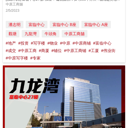
中原工商舖
2/5/2023
潘志明
富臨中心
富臨中心 B座
富臨中心 A座
觀塘
九龍灣
牛頭角
中原工商舖
#地产
#投资
#写字楼
#物业
#中原
#中原商铺
#富临中心
#成交
#中原工商
#商厦
#铺位
#中原工商铺
#工厦
#伟业街
#中原写字楼
#专家