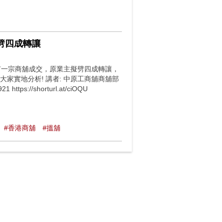
傳劈四成轉讓
有一宗商舖成交，原業主擬劈四成轉讓，
大家實地分析! 講者: 中原工商舖商舖部
tps://shorturl.at/ciOQU
#香港商舖
#搵舖