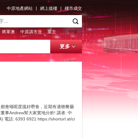
|
|
中原地產網站
網上搵樓
樓市成交
將軍澳
中原講市況
業主
更多
人都會喺呢度搵好嘢食，近期有邊啲餐廳
Andrew幫大家實地分析! 講者: 中
93 6921 https://shorturl.at/ci