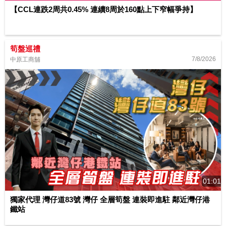
【CCL連跌2周共0.45% 連續8周於160點上下窄幅爭持】
筍盤巡禮
7/8/2026
中原工商舖
01:01
獨家代理 灣仔道83號 灣仔 全層筍盤 連裝即進駐 鄰近灣仔港
鐵站