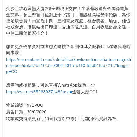
尖沙咀核心金鑾大廈2樓全層現正交吉！坐落彌敦道與金馬倫道黃
金交界，超巨型窗口位對正十字路口，自設極高曝光率招牌，為你
慳足廣告費！內置洗手間、三相電及煤氣，極合美容、瑜伽、補習
社或會所。港鐵站出口即達，交通四通八達。自用收租必贏之選，
中原工商舖獨家推介！
想知更多物業資料或者想約睇樓？即刻Click入呢條Link聯絡我哋嘅
同事啦！
https://oir.centanet.com/sale/office/kowloon-tsim-sha-tsui-majesti
c-house/detail/fb81f2db-2004-431a-b110-53d01fbd721c?loggin
g=CC
想查詢或搵筍盤，可以直接WhatsApp我哋！👉
https://wa.me/85263937148?text=
金鑾大廈CC1
物業編號 : 971PUU
廣告日期 : 30/6/2026
物業成交持續更新，銷售狀態以中原(工商舖)網站資訊為準。