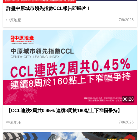
詳盡中原城市領先指數CCL報告即睇片！
7/8/2026
中原地產
00:28
【CCL連跌2周共0.45% 連續8周於160點上下窄幅爭持】
7/8/2026
中原地產