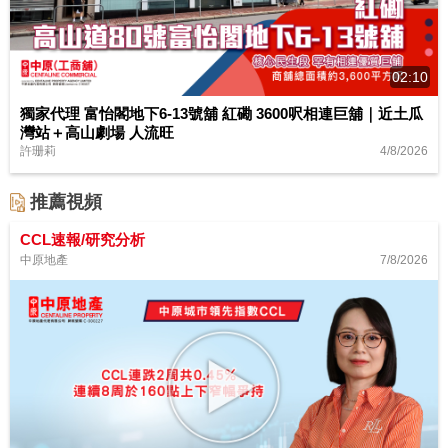
02:10
獨家代理 富怡閣地下6-13號舖 紅磡 3600呎相連巨舖｜近土瓜
灣站＋高山劇場 人流旺
4/8/2026
許珊莉
推薦視頻
CCL速報/研究分析
7/8/2026
中原地產