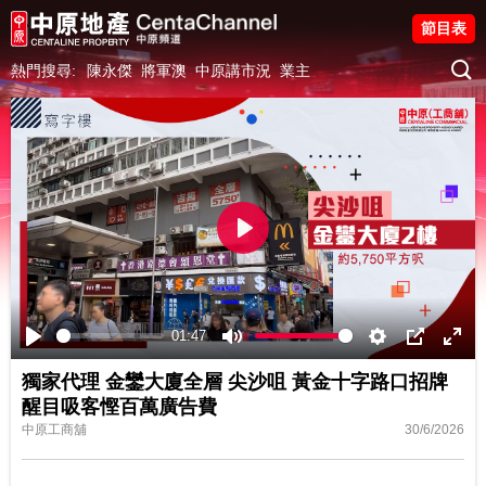
節目表
熱門搜尋:
陳永傑
將軍澳
中原講市況
業主
Play
01:47
Play
Mute
Settings
PIP
Ente
獨家代理 金鑾大廈全層 尖沙咀 黃金十字路口招牌
fulls
醒目吸客慳百萬廣告費
中原工商舖
30/6/2026