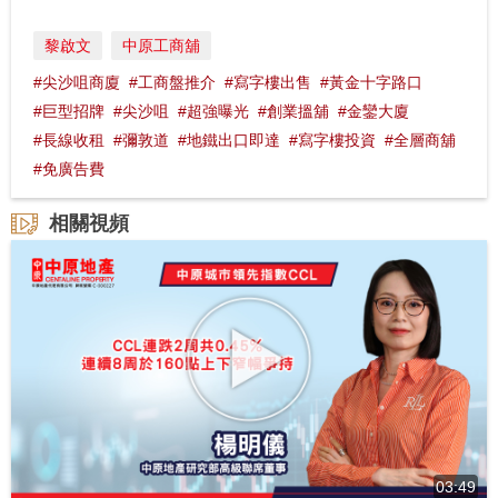
黎啟文
中原工商舖
#尖沙咀商廈
#工商盤推介
#寫字樓出售
#黃金十字路口
#巨型招牌
#尖沙咀
#超強曝光
#創業搵舖
#金鑾大廈
#長線收租
#彌敦道
#地鐵出口即達
#寫字樓投資
#全層商舖
#免廣告費
相關視頻
03:49