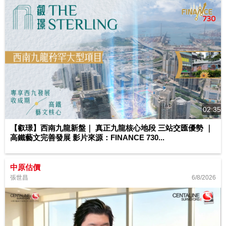
02:35
【叡璟】西南九龍新盤｜ 真正九龍核心地段 三站交匯優勢 ｜
高鐵藝文完善發展 影片來源：FINANCE 730...
中原估價
6/8/2026
張世昌