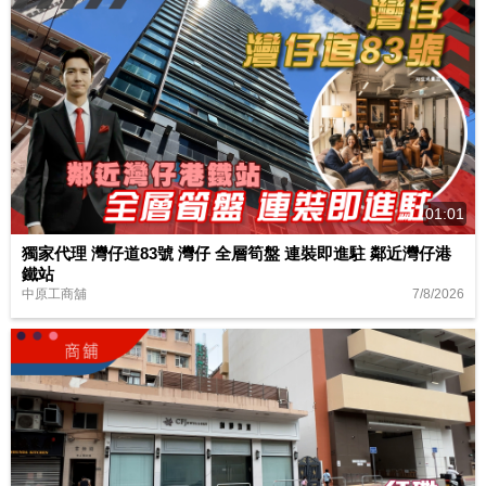
01:01
獨家代理 灣仔道83號 灣仔 全層筍盤 連裝即進駐 鄰近灣仔港
鐵站
7/8/2026
中原工商舖