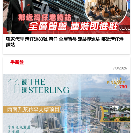
01:01
獨家代理 灣仔道83號 灣仔 全層筍盤 連裝即進駐 鄰近灣仔港
鐵站
一手新盤
7/8/2026