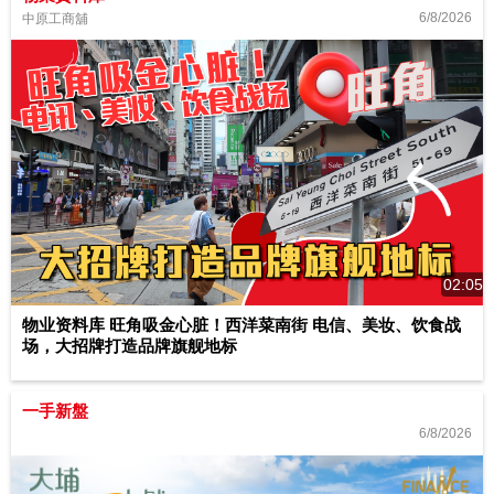
6/8/2026
中原工商舖
02:05
物业资料库 旺角吸金心脏！西洋菜南街 电信、美妆、饮食战
场，大招牌打造品牌旗舰地标
一手新盤
6/8/2026