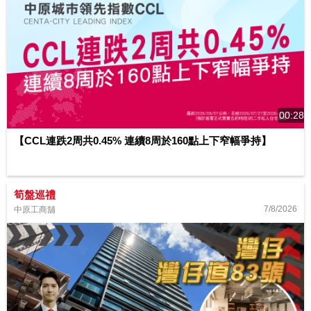
00:28
【CCL連跌2周共0.45% 連續8周於160點上下窄幅爭持】
筍盤巡禮
7/8/2026
中原工商舖