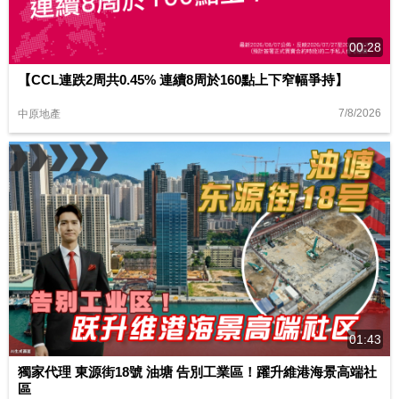
00:28
【CCL連跌2周共0.45% 連續8周於160點上下窄幅爭持】
7/8/2026
中原地產
01:43
獨家代理 東源街18號 油塘 告別工業區！躍升維港海景高端社
區