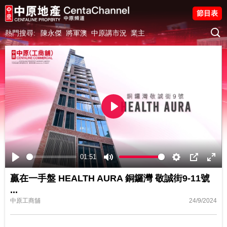
節目表
熱門搜尋:
陳永傑
將軍澳
中原講市況
業主
Play
01:51
Play
Mute
Settings
PIP
Ente
贏在一手盤 HEALTH AURA 銅鑼灣 敬誠街9-11號
fulls
...
中原工商舖
24/9/2024