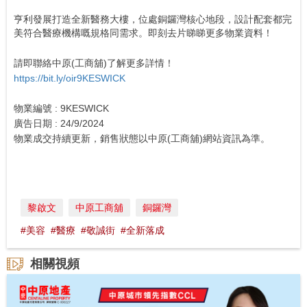
亨利發展打造全新醫務大樓，位處銅鑼灣核心地段，設計配套都完
美符合醫療機構嘅規格同需求。即刻去片睇睇更多物業資料！
請即聯絡中原(工商舖)了解更多詳情！
https://bit.ly/oir9KESWICK
物業編號 : 9KESWICK
廣告日期 : 24/9/2024
物業成交持續更新，銷售狀態以中原(工商舖)網站資訊為準。
黎啟文
中原工商舖
銅鑼灣
#美容
#醫療
#敬誠街
#全新落成
相關視頻