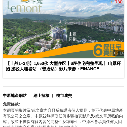
02:16
【上然1–3期】1,650伙 大型住区丨6座住宅完整呈现丨 山景环
抱 接驳大埔墟站 （普通话）影片来源：FINANCE...
|
|
中原地產網站
網上搵樓
樓市成交
免責條款:
本網頁的影片及/或文章內容只反映講者個人意見，並不代表中原地產
有限公司之立場。中原並無採取任何步驟核實影片及/或文章所載的內
容，故並不擔保有關內容的完整性及準確性，中原不會承擔任何人因