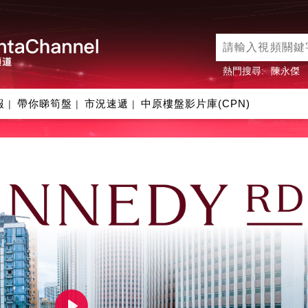
熱門搜尋:
陳永傑
報
帶你睇筍盤
市況速遞
中原樓盤影片庫(CPN)
|
|
|