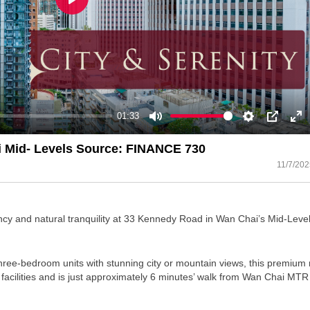
Play
01:33
Mute
Settings
PIP
En
ful
 Mid- Levels Source: FINANCE 730
11/7/202
rancy and natural tranquility at 33 Kennedy Road in Wan Chai’s Mid-Leve
three-bedroom units with stunning city or mountain views, this premium 
facilities and is just approximately 6 minutes’ walk from Wan Chai MTR