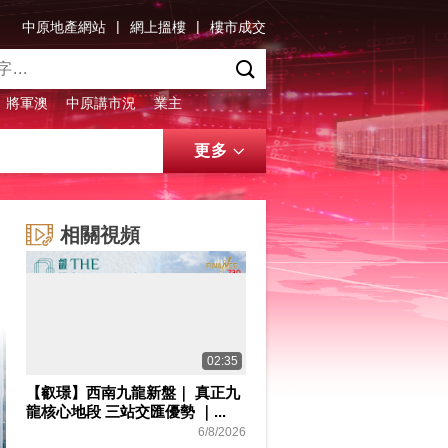
|
|
中原地產網站
網上搵樓
樓市成交
將軍澳
中原講市況
業主
更多
相關視頻
02:35
【叡璟】西南九龍新盤｜ 真正九
龍核心地段 三站交匯優勢 ｜...
6/8/2026