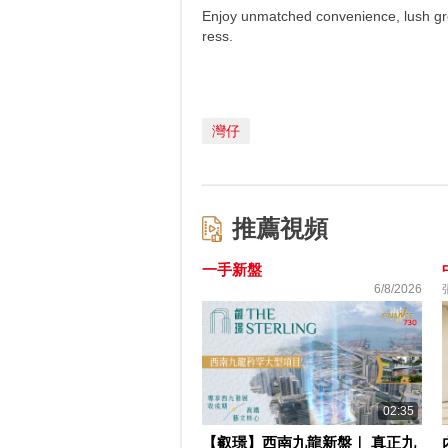
Enjoy unmatched convenience, lush gre
ress.
灣仔
推薦視頻
一手新盤
6/8/2026
02:35
【叡璟】西南九龍新盤｜ 真正九