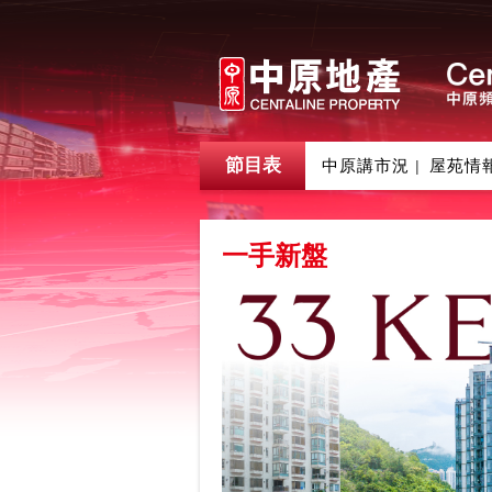
節目表
中原講市況
屋苑情
|
一手新盤