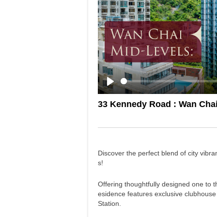
Play
33 Kennedy Road : Wan Chai
Discover the perfect blend of city vib
s!
Offering thoughtfully designed one to 
esidence features exclusive clubhouse 
Station.