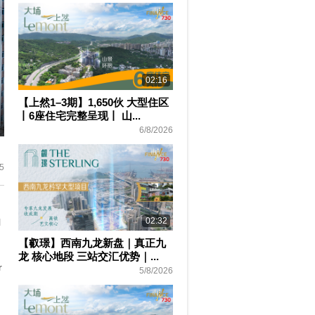
02:16
【上然1–3期】1,650伙 大型住区
丨6座住宅完整呈现丨 山...
6/8/2026
ter
lscreen
5
02:32
l
【叡璟】西南九龙新盘｜真正九
龙 核心地段 三站交汇优势｜...
r
5/8/2026